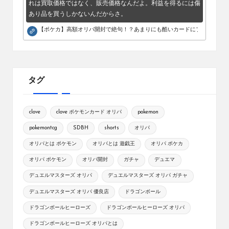
れは買取価格ではなく、販売価格なんだよ。利益を得るには傷
あり品を買うしかないんだからさ。
【ポケカ】高額オリパ開封で絶句！？あまりにも酷いカードにブチギレ。
タグ
clove
clove ポケモンカード オリパ
pokemon
pokemontcg
SDBH
shorts
オリパ
オリパとは ポケモン
オリパとは 遊戯王
オリパ ポケカ
オリパ ポケモン
オリパ開封
ガチャ
デュエマ
デュエルマスターズ オリパ
デュエルマスターズ オリパ ガチャ
デュエルマスターズ オリパ 優良店
ドラゴンボール
ドラゴンボールヒーローズ
ドラゴンボールヒーローズ オリパ
ドラゴンボールヒーローズ オリパとは