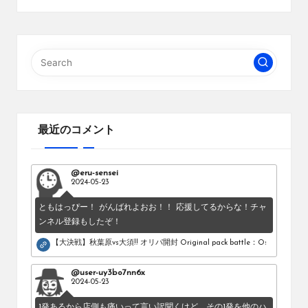
最近のコメント
@eru-sensei
2024-05-23
ともはっぴー！ がんばれよおお！！ 応援してるからな！チャ
ンネル登録もしたぞ！
【大決戦】秋葉原vs大須!! オリパ開封 Original pack battle：Osu vs Akihab
@user-uy3bo7nn6x
2024-05-23
1発あるから店側も痛いって言い訳聞くけど、その1発を他のハ