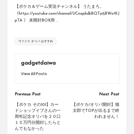
め
【ポケカ＆ゲーム実況チャンネル】 うたまろ。
の
《https://youtube.com/channel/UCnapkdkBQTjx1jBWo1KJ
シ
pTA 》 未開封BOX用 ...
ョ
ッ
プ
Tags:
を
ヴァイス オリパ おすすめ
紹
介
し
gadgetdaiwa
て
い
View All Posts
ま
す。
Post
Previous Post
Next Post
navigation
【ポケカ その101】カー
【ポケカ/オリパ開封】猫
ドショップイブさんの一
太郎でTOPが出るまで終
周年記念オリパを２０口
われません！
１０万円分開封したらと
んでもなかった