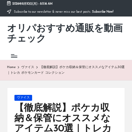
2026年8月10日(月)
-
8:11:16 AM
Subscribe to our newsletter & never miss our best posts.
Subscribe Now!
Skip
to
オリパおすすめ通販を動画
content
「オ
リ
チェック
パ
お
す
す
め
Home
ヴァイス
【徹底解説】ポケカ収納＆保管にオススメなアイテム30選
通
｜トレカ ポケモンカード コレクション
販
を
動
画
Posted
ヴァイス
チ
in
【徹底解説】ポケカ収
ェ
ッ
納＆保管にオススメな
ク」
アイテム30選｜トレカ
は、