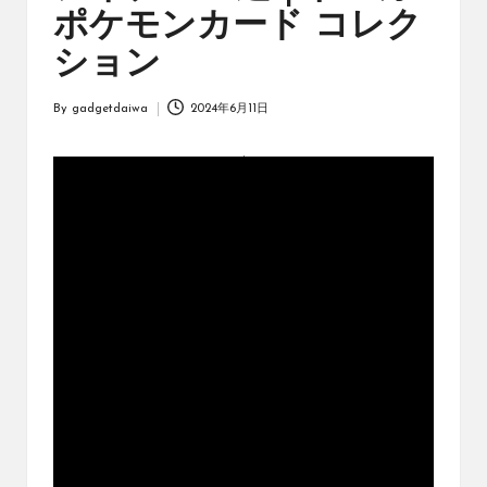
オ
ポケモンカード コレク
リ
ジ
ション
ナ
ル
By
gadgetdaiwa
2024年6月11日
パ
Posted
ッ
by
ク
の
購
入
に
役
立
つ
動
画
を
紹
介
す
る