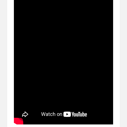
ブ
ロ
グ
で
す。
オ
リ
パ
の
通
販
サ
イ
ト
を
比
較
し、
お
す
す