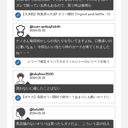
ズレで賄っている所もあるので、買う時は御用心
【大決戦】秋葉原vs大須!! オリパ開封 Original pack battle：Osu vs Akihab
@user-qx6zq5eb8v
2024-05-23
ナノさん毎回何かしらの当たりを引いてますよね、口数多いの
に凄いなぁ！ 今回もいい当たり枠のカードが来てくれました
ね＾－＾
レリーフ確定オリパでカオスソルジャーのレリーフを狙う！
@okahiro3500
2024-05-23
買わないに越したことはない
【ポケカ】高額オリパ開封で絶句！？あまりにも酷いカードにブチギレ。
@lelu921
2024-05-23
実店舗のないオリパは買ったらダメだよ。 こういう店の仕入