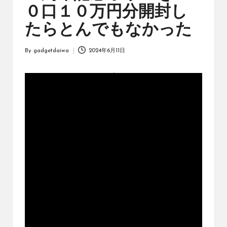
オ
０口１０万円分開封し
リ
ジ
たらとんでもなかった
ナ
ル
By
gadgetdaiwa
2024年6月11日
パ
Posted
ッ
by
ク
の
購
入
に
役
立
つ
動
画
を
紹
介
す
る