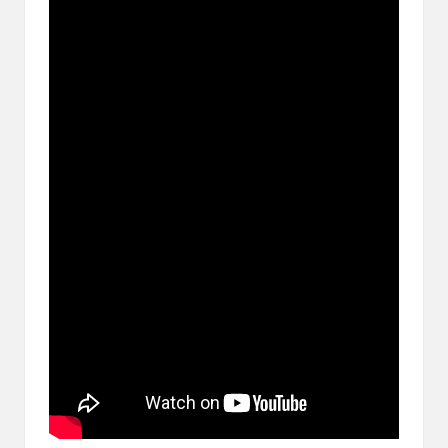
ブ
ロ
グ
で
す。
オ
リ
パ
の
通
販
サ
イ
ト
を
比
較
し、
お
す
す