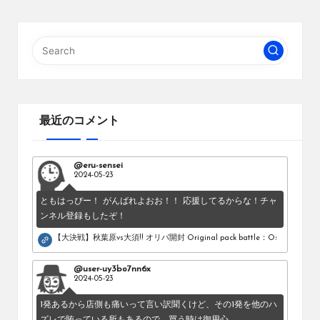
最近のコメント
@eru-sensei
2024-05-23
ともはっぴー！ がんばれよおお！！ 応援してるからな！チャ
ンネル登録もしたぞ！
【大決戦】秋葉原vs大須!! オリパ開封 Original pack battle：Osu vs Akihab
@user-uy3bo7nn6x
2024-05-23
1発あるから店側も痛いって言い訳聞くけど、その1発を他のハ
ズレで賄っている所もあるので、買う時は御用心