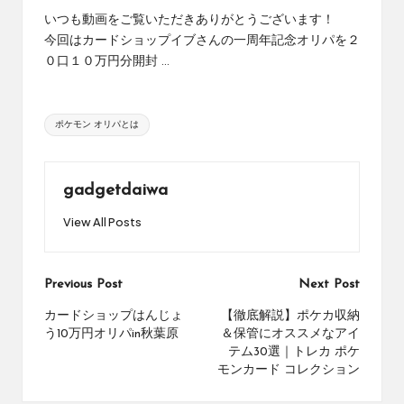
め
いつも動画をご覧いただきありがとうございます！
の
今回はカードショップイブさんの一周年記念オリパを２
シ
０口１０万円分開封 ...
ョ
ッ
プ
Tags:
を
ポケモン オリパとは
紹
介
し
gadgetdaiwa
て
い
View All Posts
ま
す。
Post
Previous Post
Next Post
navigation
カードショップはんじょ
【徹底解説】ポケカ収納
う10万円オリパin秋葉原
＆保管にオススメなアイ
テム30選｜トレカ ポケ
モンカード コレクション