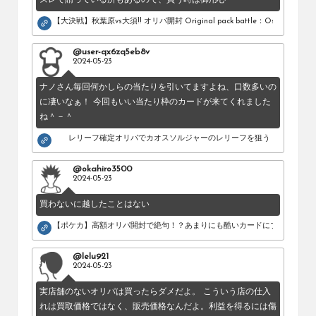
【大決戦】秋葉原vs大須!! オリパ開封 Original pack battle：Osu vs Akihab
@user-qx6zq5eb8v
2024-05-23
ナノさん毎回何かしらの当たりを引いてますよね、口数多いの
に凄いなぁ！ 今回もいい当たり枠のカードが来てくれました
ね＾－＾
レリーフ確定オリパでカオスソルジャーのレリーフを狙う！
@okahiro3500
2024-05-23
買わないに越したことはない
【ポケカ】高額オリパ開封で絶句！？あまりにも酷いカードにブチギレ。
@lelu921
2024-05-23
実店舗のないオリパは買ったらダメだよ。 こういう店の仕入
れは買取価格ではなく、販売価格なんだよ。利益を得るには傷