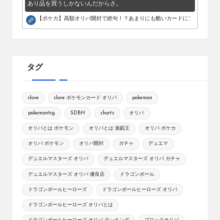
あり品を買うしかないんだからさ。
【ポケカ】高額オリパ開封で絶句！？あまりにも酷いカードにブチギレ。
タグ
clove
clove ポケモンカード オリパ
pokemon
pokemontcg
SDBH
shorts
オリパ
オリパとは ポケモン
オリパとは 遊戯王
オリパ ポケカ
オリパ ポケモン
オリパ開封
ガチャ
デュエマ
デュエルマスターズ オリパ
デュエルマスターズ オリパ ガチャ
デュエルマスターズ オリパ 優良店
ドラゴンボール
ドラゴンボールヒーローズ
ドラゴンボールヒーローズ オリパ
ドラゴンボールヒーローズ オリパとは