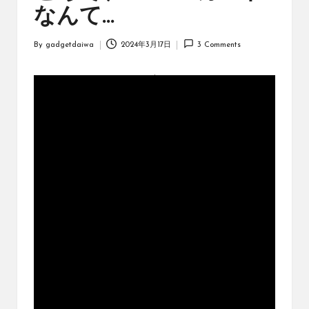
オ
なんて…
リ
ジ
By
gadgetdaiwa
2024年3月17日
3 Comments
ナ
Posted
ル
by
パ
ッ
ク
の
購
入
に
役
立
つ
動
画
を
紹
介
す
る