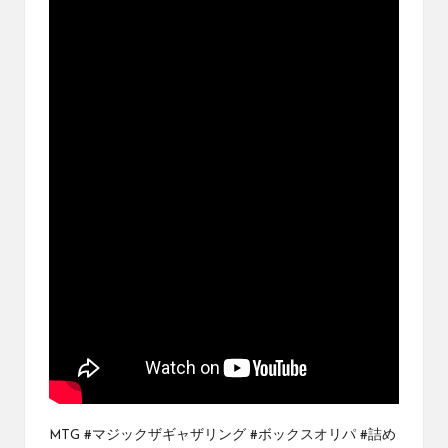
ブ
ロ
グ
で
す。
オ
リ
パ
の
通
販
サ
イ
ト
を
比
較
し、
お
す
MTG #マジックザギャザリング #ボックスオリパ #詰め
す