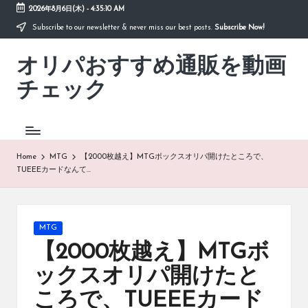
2026年8月6日(木)
-
4:35:10 AM
Subscribe to our newsletter & never miss our best posts.
Subscribe Now!
Skip
to
オリパおすすめ通販を動画
content
「オ
リ
チェック
パ
お
す
す
め
Home
MTG
【2000枚越え】MTGボックスオリパ開けたところで、
通
TUEEEカードなんて…
販
を
動
画
Posted
MTG
チ
in
【2000枚越え】MTGボ
ェ
ッ
ックスオリパ開けたと
ク」
ころで、TUEEEカード
は、