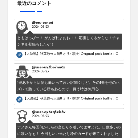
最近のコメント
@eru-sensei
2024-05-23
ともはっぴー！ がんばれよおお！！ 応援してるからな！チャ
ンネル登録もしたぞ！
【大決戦】秋葉原vs大須!! オリパ開封 Original pack battle：Osu vs Akihab
@user-uy3bo7nn6x
2024-05-23
1発あるから店側も痛いって言い訳聞くけど、その1発を他のハ
ズレで賄っている所もあるので、買う時は御用心
【大決戦】秋葉原vs大須!! オリパ開封 Original pack battle：Osu vs Akihab
@user-qx6zq5eb8v
2024-05-23
ナノさん毎回何かしらの当たりを引いてますよね、口数多いの
に凄いなぁ！ 今回もいい当たり枠のカードが来てくれました