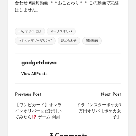
合わせ #開封動画 ＊＊おことわり＊＊ この動画で完結
め
の
はしません。
シ
ョ
ッ
Tags:
mtg オリパ とは
ボックスオリパ
プ
マジックザギャザリング
詰め合わせ
開封動画
を
紹
介
し
gadgetdaiwa
て
View All Posts
い
ま
す。
Post
Previous Post
Next Post
navigation
【ワンピカード】オンラ
ドラゴンスターポケカ3
インオリパ一回だけ引い
万円オリパ【ポケカ女
てみたら
ゲーム 開封
子】