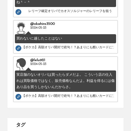
ね＾－＾
レリーフ確定オリパでカオスソルジャーのレリーフを狙う！
@okahiro3500
2024-05-23
買わないに越したことはない
【ポケカ】高額オリパ開封で絶句！？あまりにも酷いカードにブチギレ。
@lelu921
2024-05-23
実店舗のないオリパは買ったらダメだよ。 こういう店の仕入
れは買取価格ではなく、販売価格なんだよ。利益を得るには傷
あり品を買うしかないんだからさ。
【ポケカ】高額オリパ開封で絶句！？あまりにも酷いカードにブチギレ。
タグ