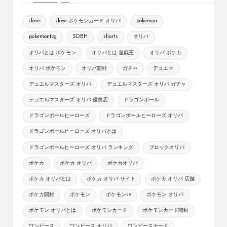
clove
clove ポケモンカード オリパ
pokemon
pokemontcg
SDBH
shorts
オリパ
オリパとは ポケモン
オリパとは 遊戯王
オリパ ポケカ
オリパ ポケモン
オリパ開封
ガチャ
デュエマ
デュエルマスターズ オリパ
デュエルマスターズ オリパ ガチャ
デュエルマスターズ オリパ 優良店
ドラゴンボール
ドラゴンボールヒーローズ
ドラゴンボールヒーローズ オリパ
ドラゴンボールヒーローズ オリパとは
ドラゴンボールヒーローズ オリパ ランキング
ブロックオリパ
ポケカ
ポケカ オリパ
ポケカオリパ
ポケカ オリパとは
ポケカ オリパ サイト
ポケカ オリパ 店舗
ポケカ開封
ポケモン
ポケモンsv
ポケモン オリパ
ポケモン オリパとは
ポケモンカード
ポケモンカード開封
ワンピース
ワンピース オリパ
ワンピースカード