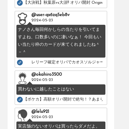
【大決戦】秋葉原vs大須!! オリパ開封 Original pack battle：Os
@user-qx6zq5eb8v
2024-05-23
ナノさん毎回何かしらの当たりを引いてま
すよね、口数多いのに凄いなぁ！ 今回もい
い当たり枠のカードが来てくれましたね＾
－＾
レリーフ確定オリパでカオスソルジャーのレリーフを
@okahiro3500
2024-05-23
買わないに越したことはない
【ポケカ】高額オリパ開封で絶句！？あまりにも酷いカー
@lelu921
2024-05-23
実店舗のないオリパは買ったらダメだよ。