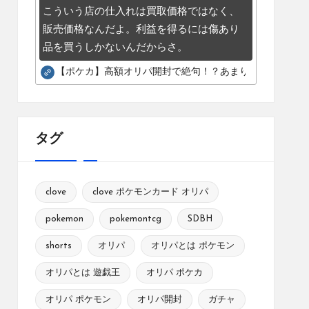
こういう店の仕入れは買取価格ではなく、
販売価格なんだよ。利益を得るには傷あり
品を買うしかないんだからさ。
【ポケカ】高額オリパ開封で絶句！？あまりにも酷いカー
タグ
clove
clove ポケモンカード オリパ
pokemon
pokemontcg
SDBH
shorts
オリパ
オリパとは ポケモン
オリパとは 遊戯王
オリパ ポケカ
オリパ ポケモン
オリパ開封
ガチャ