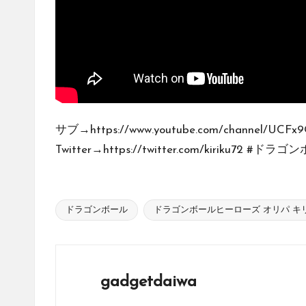
販
サ
イ
ト
を
比
較
サブ→https://www.youtube.com/channel/UCFx
し、
Twitter→https://twitter.com/kiriku72 #ドラゴン
お
す
す
め
ドラゴンボール
ドラゴンボールヒーローズ オリパ キ
Tags:
の
シ
ョ
gadgetdaiwa
ッ
プ