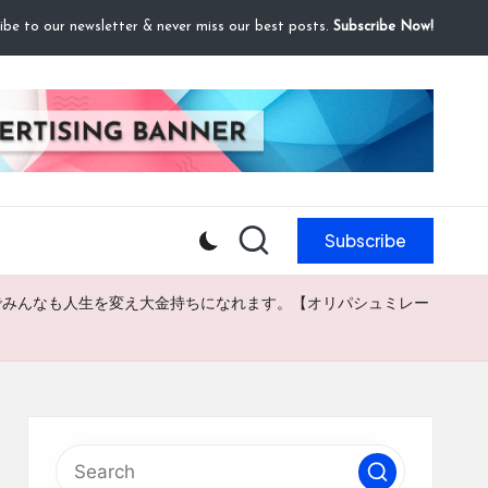
ibe to our newsletter & never miss our best posts.
Subscribe Now!
Subscribe
でみんなも人生を変え大金持ちになれます。【オリパシュミレー