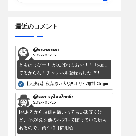
最近のコメント
@eru-sensei
2024-05-23
ともはっぴー！ がんばれよおお！！ 応援し
てるからな！チャンネル登録もしたぞ！
【大決戦】秋葉原vs大須!! オリパ開封 Original pack battle：Os
@user-uy3bo7nn6x
2024-05-23
1発あるから店側も痛いって言い訳聞くけ
ど、その1発を他のハズレで賄っている所も
あるので、買う時は御用心