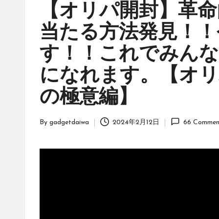
ッ
【オリパ開封】革命
ク」
当たる方法発見！！
は、
オ
す！！これでみんな
リ
ジ
になれます。【オ
ナ
の極意編】
ル
パ
ッ
By
gadgetdaiwa
2024年2月12日
66 Commen
Posted
ク
by
の
購
入
に
役
立