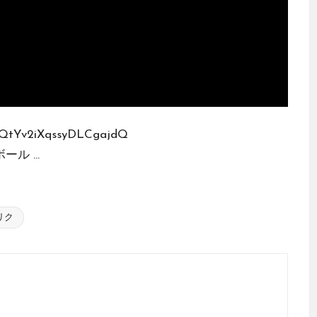
9QtYv2iXqssyDLCgajdQ
ボール ...
リク