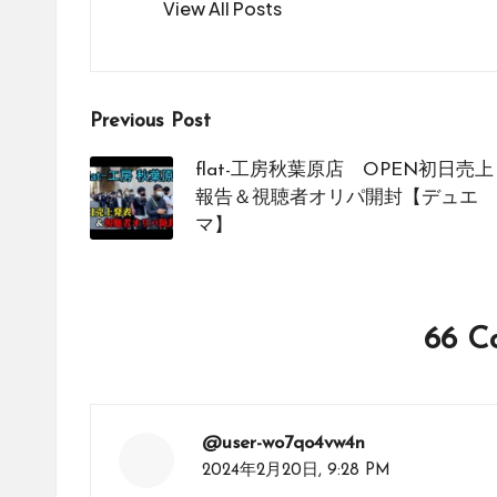
View All Posts
を
紹
介
し
Post
Previous Post
て
い
navigation
flat-工房秋葉原店 OPEN初日売上
ま
報告＆視聴者オリパ開封【デュエ
す。
マ】
66 C
@user-wo7qo4vw4n
2024年2月20日,
9:28 PM