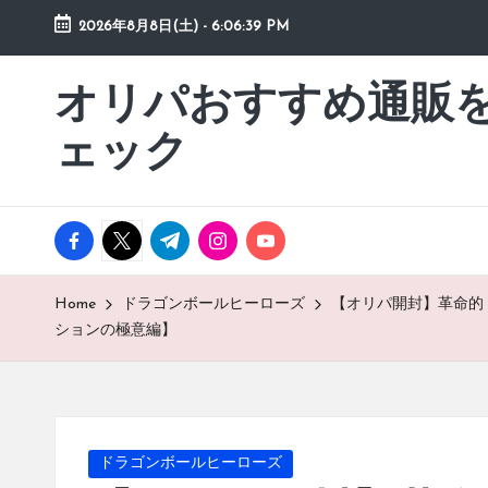
2026年8月8日(土)
-
6:06:40 PM
Skip
to
オリパおすすめ通販
「オ
content
リ
ェック
パ
お
す
facebook.com
twitter.com
t.me
instagram.com
youtube.com
す
め
通
Home
ドラゴンボールヒーローズ
【オリパ開封】革命的
販
ションの極意編】
を
動
画
チ
Posted
ドラゴンボールヒーローズ
ェ
in