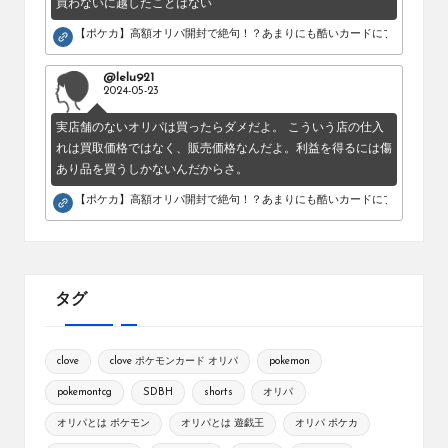
買わないに越したことはない
【ポケカ】高額オリパ開封で絶句！？あまりにも酷いカードにブチギレ。
@lelu921
2024-05-23
実店舗のないオリパは買ったらダメだよ。 こういう店の仕入
れは買取価格ではなく、販売価格なんだよ。利益を得るには傷
あり品を買うしかないんだからさ。
【ポケカ】高額オリパ開封で絶句！？あまりにも酷いカードにブチギレ。
タグ
clove
clove ポケモンカード オリパ
pokemon
pokemontcg
SDBH
shorts
オリパ
オリパとは ポケモン
オリパとは 遊戯王
オリパ ポケカ