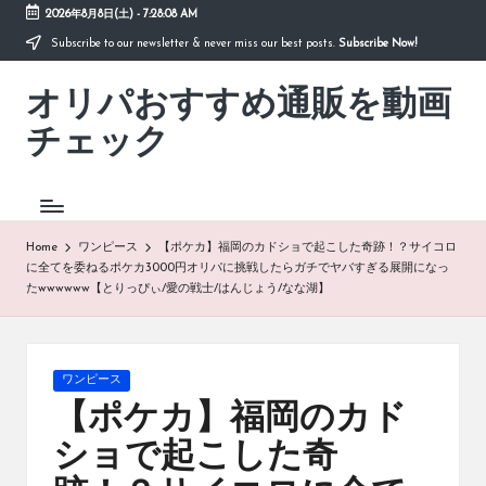
2026年8月8日(土)
-
7:28:08 AM
Subscribe to our newsletter & never miss our best posts.
Subscribe Now!
Skip
to
オリパおすすめ通販を動画
content
「オ
リ
チェック
パ
お
す
す
め
Home
ワンピース
【ポケカ】福岡のカドショで起こした奇跡！？サイコロ
通
に全てを委ねるポケカ3000円オリパに挑戦したらガチでヤバすぎる展開になっ
販
たwwwwww【とりっぴぃ/愛の戦士/はんじょう/なな湖】
を
動
画
チ
Posted
ワンピース
ェ
in
【ポケカ】福岡のカド
ッ
ク」
ショで起こした奇
は、