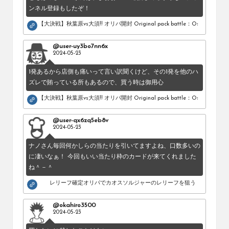
ンネル登録もしたぞ！
【大決戦】秋葉原vs大須!! オリパ開封 Original pack battle：Osu vs Akihab
@user-uy3bo7nn6x
2024-05-23
1発あるから店側も痛いって言い訳聞くけど、その1発を他のハ
ズレで賄っている所もあるので、買う時は御用心
【大決戦】秋葉原vs大須!! オリパ開封 Original pack battle：Osu vs Akihab
@user-qx6zq5eb8v
2024-05-23
ナノさん毎回何かしらの当たりを引いてますよね、口数多いの
に凄いなぁ！ 今回もいい当たり枠のカードが来てくれました
ね＾－＾
レリーフ確定オリパでカオスソルジャーのレリーフを狙う！
@okahiro3500
2024-05-23