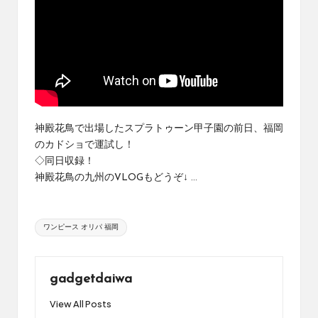
め
の
シ
ョ
ッ
プ
を
紹
介
神殿花鳥で出場したスプラトゥーン甲子園の前日、福岡
し
のカドショで運試し！
て
◇同日収録！
い
神殿花鳥の九州のVLOGもどうぞ↓ ...
ま
す。
Tags:
ワンピース オリパ 福岡
gadgetdaiwa
View All Posts