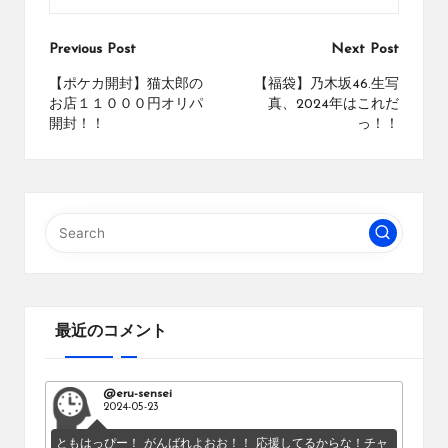
Post
Previous Post
Next Post
navigation
【ポケカ開封】猫太郎の
【福袋】乃木坂46.生写
お店１１０００円オリパ
真、2024年はこれだ
開封！！
っ！！
最近のコメント
@eru-sensei
2024-05-23
ともはっぴー！ がんばれよおお！！ 応援してるからな！チャ