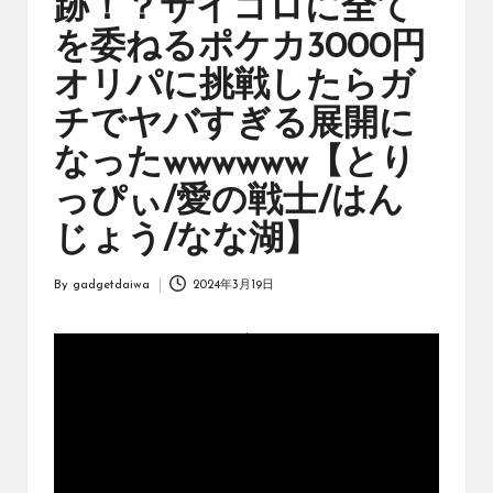
跡！？サイコロに全て
オ
リ
を委ねるポケカ3000円
ジ
ナ
オリパに挑戦したらガ
ル
チでヤバすぎる展開に
パ
ッ
なったwwwwww【とり
ク
の
っぴぃ/愛の戦士/はん
購
じょう/なな湖】
入
に
役
By
gadgetdaiwa
2024年3月19日
Posted
立
by
つ
動
画
を
紹
介
す
る