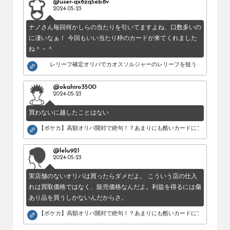
@user-qx6zq5eb8v
2024-05-23
ナノさん毎回何かしらの当たりを引いてますよね、口数多いの
に凄いなぁ！ 今回もいい当たり枠のカードが来てくれました
ね＾－＾
レリーフ確定オリパでカオスソルジャーのレリーフを狙う！
@okahiro3500
2024-05-23
買わないに越したことはない
【ポケカ】高額オリパ開封で絶句！？あまりにも酷いカードにブチギレ。
@lelu921
2024-05-23
実店舗のないオリパは買ったらダメだよ。 こういう店の仕入
れは買取価格ではなく、販売価格なんだよ。利益を得るには傷
あり品を買うしかないんだからさ。
【ポケカ】高額オリパ開封で絶句！？あまりにも酷いカードにブチギレ。