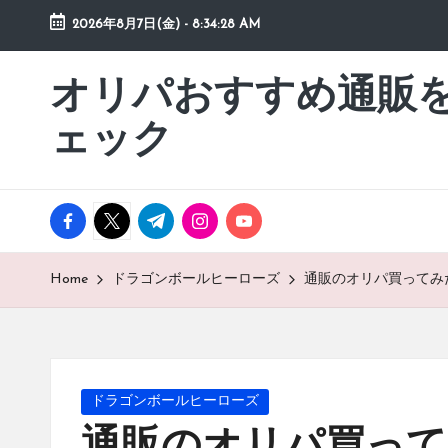
2026年8月7日(金)
-
8:34:29 AM
Skip
to
オリパおすすめ通販
「オ
content
リ
ェック
パ
お
す
facebook.com
twitter.com
t.me
instagram.com
youtube.com
す
め
通
Home
ドラゴンボールヒーローズ
通販のオリパ買ってみ
販
を
動
画
Posted
ドラゴンボールヒーローズ
チ
in
ェ