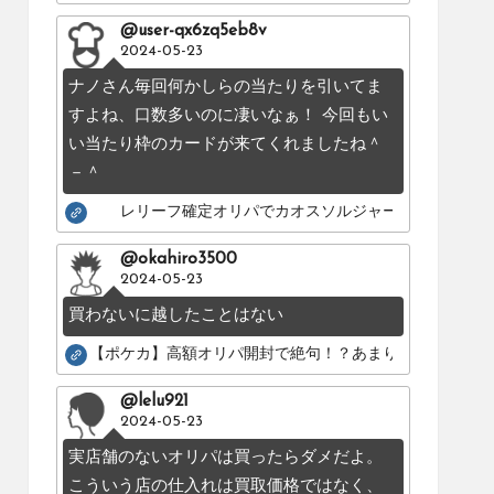
@user-qx6zq5eb8v
2024-05-23
ナノさん毎回何かしらの当たりを引いてま
すよね、口数多いのに凄いなぁ！ 今回もい
い当たり枠のカードが来てくれましたね＾
－＾
レリーフ確定オリパでカオスソルジャーのレリーフを
@okahiro3500
2024-05-23
買わないに越したことはない
【ポケカ】高額オリパ開封で絶句！？あまりにも酷いカー
@lelu921
2024-05-23
実店舗のないオリパは買ったらダメだよ。
こういう店の仕入れは買取価格ではなく、