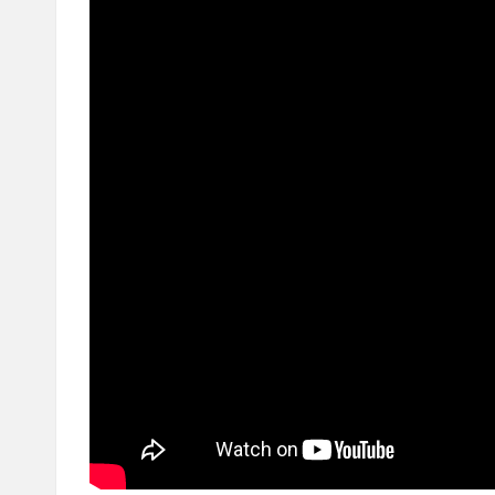
つ
動
画
を
紹
介
す
る
ブ
ロ
グ
で
す。
オ
リ
パ
の
通