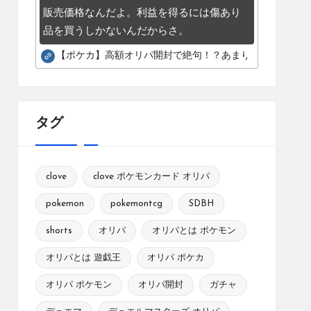
販売価格なんだよ。利益を得るには傷あり
品を買うしかないんだからさ。
【ポケカ】高額オリパ開封で絶句！？あまりにも酷いカー
タグ
clove
clove ポケモンカード オリパ
pokemon
pokemontcg
SDBH
shorts
オリパ
オリパとは ポケモン
オリパとは 遊戯王
オリパ ポケカ
オリパ ポケモン
オリパ開封
ガチャ