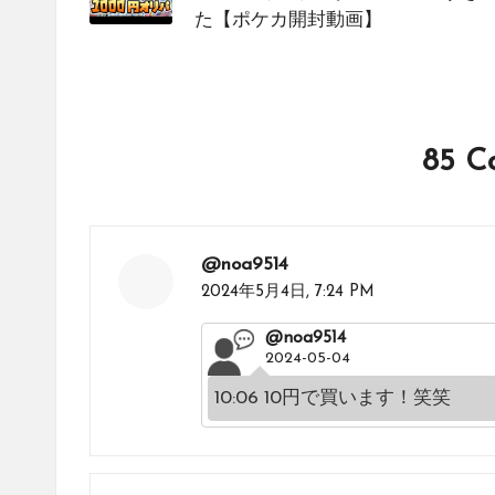
を
た【ポケカ開封動画】
紹
介
し
て
85 C
い
ま
す。
@noa9514
2024年5月4日,
7:24 PM
@noa9514
2024-05-04
10:06 10円で買います！笑笑