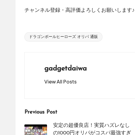
販
チャンネル登録・高評価よろしくお願いします♪ サ
サ
イ
ト
ドラゴンボールヒーローズ オリパ 通販
を
Tags:
比
較
し、
gadgetdaiwa
お
す
View All Posts
す
め
の
シ
Post
Previous Post
ョ
navigation
ッ
安定の超優良店！実質ハズレなし
プ
の1000円オリパがコスパ最強すぎ