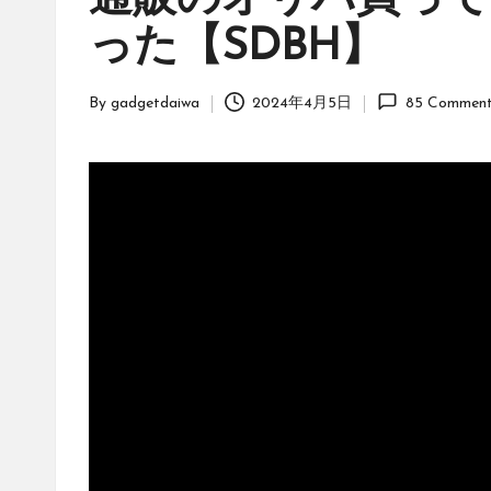
通販のオリパ買って
ッ
った【SDBH】
ク」
は、
オ
By
gadgetdaiwa
2024年4月5日
85 Comment
Posted
リ
by
ジ
ナ
ル
パ
ッ
ク
の
購
入
に
役
立