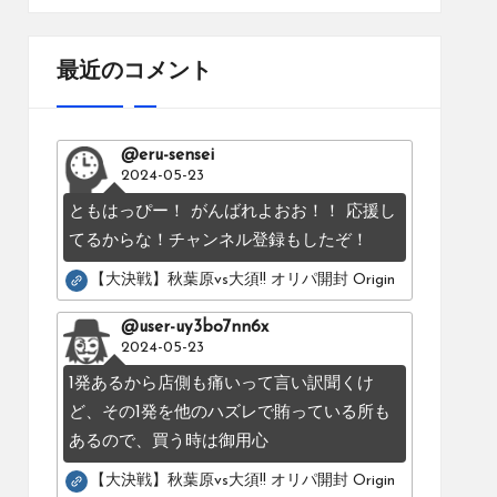
最近のコメント
@eru-sensei
2024-05-23
ともはっぴー！ がんばれよおお！！ 応援し
てるからな！チャンネル登録もしたぞ！
【大決戦】秋葉原vs大須!! オリパ開封 Original pack battle：Os
@user-uy3bo7nn6x
2024-05-23
1発あるから店側も痛いって言い訳聞くけ
ど、その1発を他のハズレで賄っている所も
あるので、買う時は御用心
【大決戦】秋葉原vs大須!! オリパ開封 Original pack battle：Os