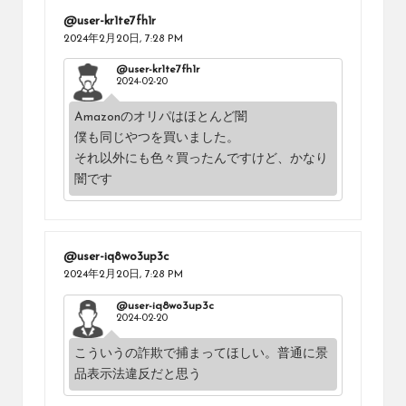
@user-kr1te7fh1r
2024年2月20日,
7:28 PM
@user-kr1te7fh1r
2024-02-20
Amazonのオリパはほとんど闇
僕も同じやつを買いました。
それ以外にも色々買ったんですけど、かなり
闇です
@user-iq8wo3up3c
2024年2月20日,
7:28 PM
@user-iq8wo3up3c
2024-02-20
こういうの詐欺で捕まってほしい。普通に景
品表示法違反だと思う