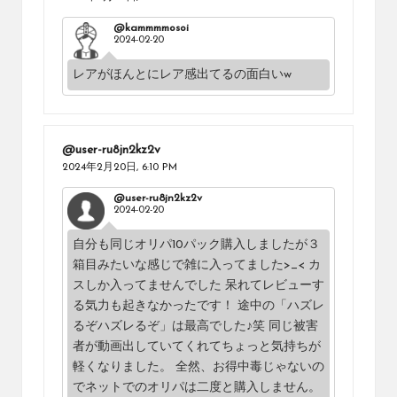
@kammmmosoi
2024-02-20
レアがほんとにレア感出てるの面白いw
@user-ru8jn2kz2v
2024年2月20日,
6:10 PM
@user-ru8jn2kz2v
2024-02-20
自分も同じオリパ10パック購入しましたが３
箱目みたいな感じで雑に入ってました>_< カ
スしか入ってませんでした 呆れてレビューす
る気力も起きなかったです！ 途中の「ハズレ
るぞハズレるぞ」は最高でした♪笑 同じ被害
者が動画出していてくれてちょっと気持ちが
軽くなりました。 全然、お得中毒じゃないの
でネットでのオリパは二度と購入しません。