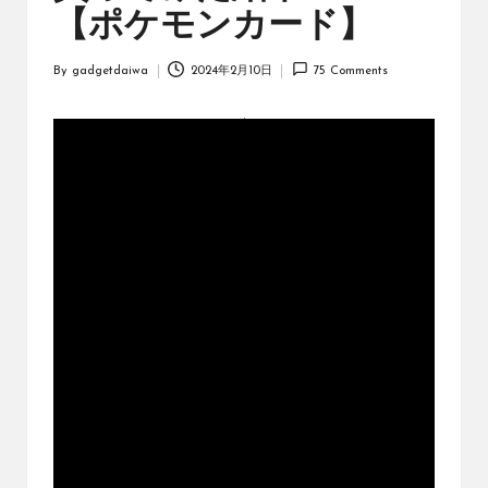
オ
【ポケモンカード】
リ
ジ
By
gadgetdaiwa
2024年2月10日
75 Comments
ナ
Posted
ル
by
パ
ッ
ク
の
購
入
に
役
立
つ
動
画
を
紹
介
す
る