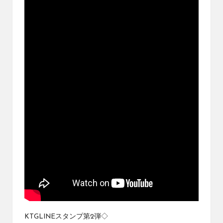
ブ
ロ
グ
で
す。
オ
リ
パ
の
通
販
サ
イ
ト
を
比
較
し、
お
す
KTGLINEスタンプ第2弾◇
す