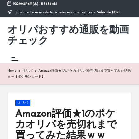
2026年8月6日(木)
-
11:54:35 AM
Subscribe to our newsletter & never miss our best posts.
Subscribe Now!
Skip
to
オリパおすすめ通販を動画
content
「オ
リ
チェック
パ
お
す
す
め
Home
オリパ
Amazon評価★1のポケカオリパを売切れまで買ってみた結果
通
ｗｗ【ポケモンカード】
販
を
動
画
Posted
オリパ
チ
in
Amazon評価★1のポケ
ェ
ッ
カオリパを売切れまで
ク」
買ってみた結果ｗｗ
は、