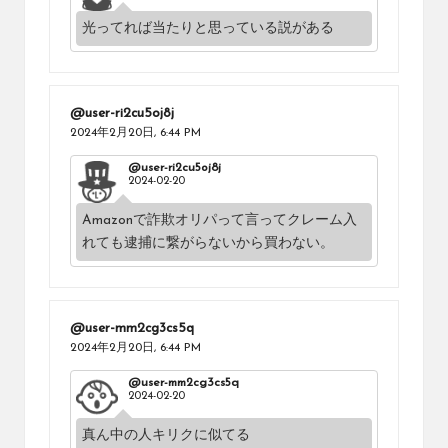
光ってれば当たりと思っている説がある
@user-ri2cu5oj8j
2024年2月20日,
6:44 PM
@user-ri2cu5oj8j
2024-02-20
Amazonで詐欺オリパって言ってクレーム入
れても逮捕に繋がらないから買わない。
@user-mm2cg3cs5q
2024年2月20日,
6:44 PM
@user-mm2cg3cs5q
2024-02-20
真ん中の人キリクに似てる