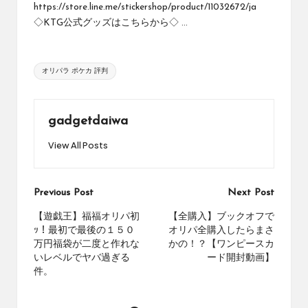
https://store.line.me/stickershop/product/11032672/ja
め
の
◇KTG公式グッズはこちらから◇ ...
シ
ョ
ッ
Tags:
オリパラ ポケカ 評判
プ
を
紹
gadgetdaiwa
介
し
View All Posts
て
い
ま
Post
Previous Post
Next Post
す。
navigation
【遊戯王】福福オリパ初
【全購入】ブックオフで
ｯ！最初で最後の１５０
オリパ全購入したらまさ
万円福袋が二度と作れな
かの！？【ワンピースカ
いレベルでヤバ過ぎる
ード開封動画】
件。