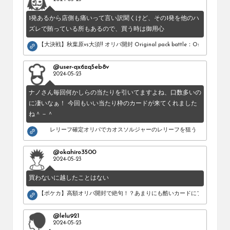
1発あるから店側も痛いって言い訳聞くけど、その1発を他のハ
ズレで賄っている所もあるので、買う時は御用心
【大決戦】秋葉原vs大須!! オリパ開封 Original pack battle：Osu vs Akihab
@user-qx6zq5eb8v
2024-05-23
ナノさん毎回何かしらの当たりを引いてますよね、口数多いの
に凄いなぁ！ 今回もいい当たり枠のカードが来てくれました
ね＾－＾
レリーフ確定オリパでカオスソルジャーのレリーフを狙う！
@okahiro3500
2024-05-23
買わないに越したことはない
【ポケカ】高額オリパ開封で絶句！？あまりにも酷いカードにブチギレ。
@lelu921
2024-05-23