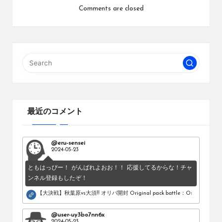
Comments are closed
最近のコメント
@eru-sensei
2024-05-23
ともはっぴー！ がんばれよおお！！ 応援してるからな！チャ
ンネル登録もしたぞ！
【大決戦】秋葉原vs大須!! オリパ開封 Original pack battle：Osu vs Akihab
@user-uy3bo7nn6x
2024-05-23