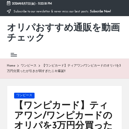
2026年8月7日(金)
-
11:22:18 PM
Subscribe to our newsletter & never miss our best posts.
Subscribe Now!
Skip
to
オリパおすすめ通販を動画
content
「オ
リ
チェック
パ
お
す
す
め
Home
ワンピース
【ワンピカード】ティアワン/ワンピカードのオリパを3
通
万円分買ったが引きが弱すぎたニキ爆誕‼︎
販
を
動
画
Posted
ワンピース
チ
in
【ワンピカード】ティ
ェ
ッ
アワン/ワンピカードの
ク」
オリパを3万円分買った
は、