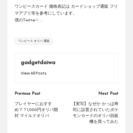
め
ワンピースカード 価格表記は カードショップ通販 フリ
の
マアプリ等を参考にしています。
シ
僕のTwitter☟ ...
ョ
ッ
プ
Tags:
を
ワンピース オリパ 通販
紹
介
し
gadgetdaiwa
て
い
View All Posts
ま
す。
Post
Previous Post
Next Post
navigation
プレイヤーにおすす
【実写】なぜか かっぱ寿
め？？1,000円オリパ開
司に設置されていたポケ
封 マイルドオリパ
モンカードのオリパ自販
機を買ってみた