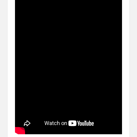
ブ
ロ
グ
で
す。
オ
リ
パ
の
通
販
サ
イ
ト
を
比
較
し、
お
す
す