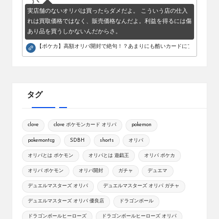
実店舗のないオリパは買ったらダメだよ。 こういう店の仕入
れは買取価格ではなく、販売価格なんだよ。利益を得るには傷
あり品を買うしかないんだからさ。
【ポケカ】高額オリパ開封で絶句！？あまりにも酷いカードにブチギレ。
タグ
clove
clove ポケモンカード オリパ
pokemon
pokemontcg
SDBH
shorts
オリパ
オリパとは ポケモン
オリパとは 遊戯王
オリパ ポケカ
オリパ ポケモン
オリパ開封
ガチャ
デュエマ
デュエルマスターズ オリパ
デュエルマスターズ オリパ ガチャ
デュエルマスターズ オリパ 優良店
ドラゴンボール
ドラゴンボールヒーローズ
ドラゴンボールヒーローズ オリパ