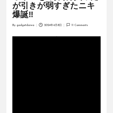
オ
が引きが弱すぎたニキ
リ
ジ
爆誕‼︎
ナ
ル
By
gadgetdaiwa
2024年4月8日
11 Comments
パ
Posted
ッ
by
ク
の
購
入
に
役
立
つ
動
画
を
紹
介
す
る