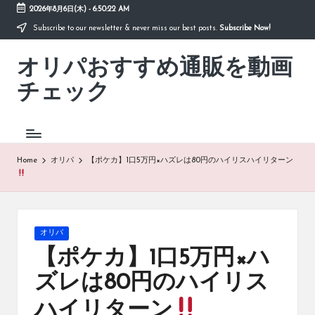
2026年8月6日(木)
-
6:50:22 AM
Subscribe to our newsletter & never miss our best posts.
Subscribe Now!
Skip
to
オリパおすすめ通販を動画
content
「オ
リ
チェック
パ
お
す
す
め
Home
オリパ
【ポケカ】1口5万円×ハズレは80円のハイリスハイリターン
通
販
を
動
画
Posted
オリパ
チ
in
【ポケカ】1口5万円×ハ
ェ
ッ
ズレは80円のハイリス
ク」
は、
ハイリターン