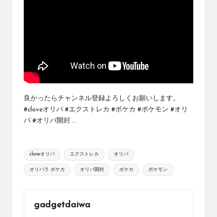
め
の
シ
ョ
ッ
プ
を
紹
介
し
良かったらチャンネル登録よろしくお願いします。
て
#cloveオリパ #エクストレカ #ポケカ #ポケモン #オリ
い
パ #オリパ開封 ...
ま
す。
Tags:
cloveオリパ
エクストレカ
オリパ
オリパラ ポケカ
オリパ開封
ポケカ
ポケモン
gadgetdaiwa