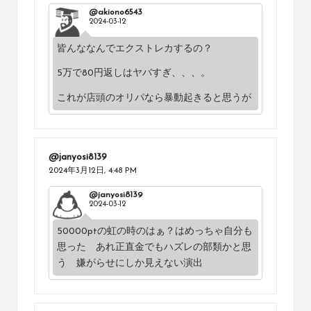
@akiono6543
2024-03-12
皆んななんでエクストレカするの？
5万で80円返しはヤバすぎ、、、。
これが店頭のオリパなら暴動起きると思うが
@janyosi8139
2024年3月12日,
4:48 PM
@janyosi8139
2024-03-12
50000ptの虹の時のはぁ？はめっちゃ自分も
思った あれ正直金でもハズレの部類かと思
う 嫌がらせにしか見えない演出