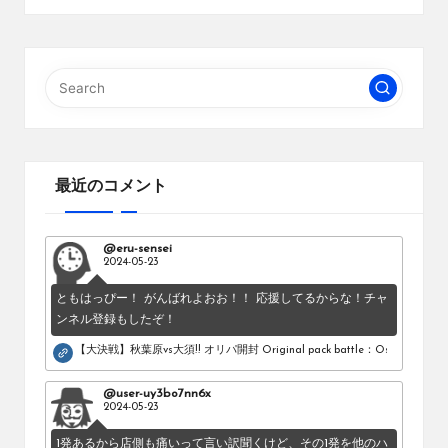
最近のコメント
@eru-sensei
2024-05-23
ともはっぴー！ がんばれよおお！！ 応援してるからな！チャ
ンネル登録もしたぞ！
【大決戦】秋葉原vs大須!! オリパ開封 Original pack battle：Osu vs Akihab
@user-uy3bo7nn6x
2024-05-23
1発あるから店側も痛いって言い訳聞くけど、その1発を他のハ