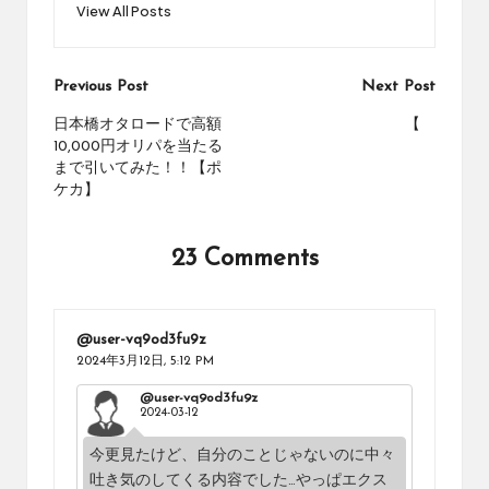
View All Posts
Post
Previous Post
Next Post
navigation
日本橋オタロードで高額
【
10,000円オリパを当たる
まで引いてみた！！【ポ
ケカ】
23 Comments
@user-vq9od3fu9z
2024年3月12日,
5:12 PM
@user-vq9od3fu9z
2024-03-12
今更見たけど、自分のことじゃないのに中々
吐き気のしてくる内容でした…やっぱエクス