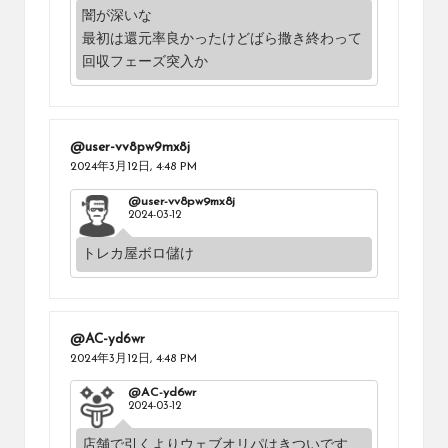
闇が深いな
最初は還元率良かったけどばら撒き終わって
回収フェーズ突入か
@user-vv8pw9mx8j
2024年3月12日,
4:48 PM
@user-vv8pw9mx8j
2024-03-12
トレカ屋ボロ儲け
@AC-yd6wr
2024年3月12日,
4:48 PM
@AC-yd6wr
2024-03-12
店舗で引くよりウェブオリパはきついです