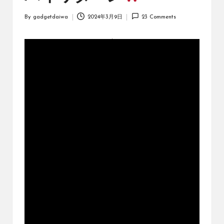
オ
リ
By
gadgetdaiwa
2024年3月9日
23 Comments
Posted
ジ
by
ナ
ル
パ
ッ
ク
の
購
入
に
役
立
つ
動
画
を
紹
介
す
る