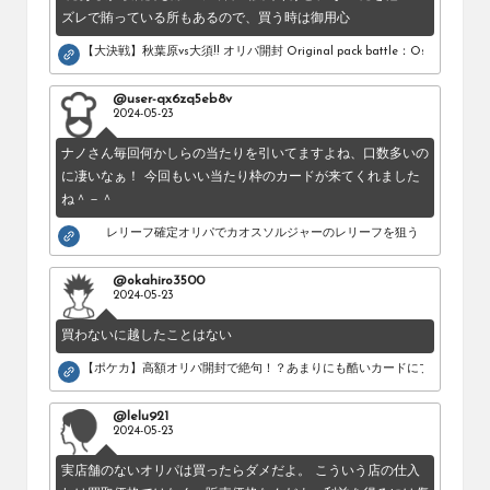
ズレで賄っている所もあるので、買う時は御用心
【大決戦】秋葉原vs大須!! オリパ開封 Original pack battle：Osu vs Akihab
@user-qx6zq5eb8v
2024-05-23
ナノさん毎回何かしらの当たりを引いてますよね、口数多いの
に凄いなぁ！ 今回もいい当たり枠のカードが来てくれました
ね＾－＾
レリーフ確定オリパでカオスソルジャーのレリーフを狙う！
@okahiro3500
2024-05-23
買わないに越したことはない
【ポケカ】高額オリパ開封で絶句！？あまりにも酷いカードにブチギレ。
@lelu921
2024-05-23
実店舗のないオリパは買ったらダメだよ。 こういう店の仕入