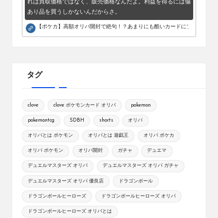
れは買取価格ではなく、販売価格なんだよ。利益を得るには傷
あり品を買うしかないんだからさ。
【ポケカ】高額オリパ開封で絶句！？あまりにも酷いカードにブチギレ。
タグ
clove
clove ポケモンカード オリパ
pokemon
pokemontcg
SDBH
shorts
オリパ
オリパとは ポケモン
オリパとは 遊戯王
オリパ ポケカ
オリパ ポケモン
オリパ開封
ガチャ
デュエマ
デュエルマスターズ オリパ
デュエルマスターズ オリパ ガチャ
デュエルマスターズ オリパ 優良店
ドラゴンボール
ドラゴンボールヒーローズ
ドラゴンボールヒーローズ オリパ
ドラゴンボールヒーローズ オリパとは