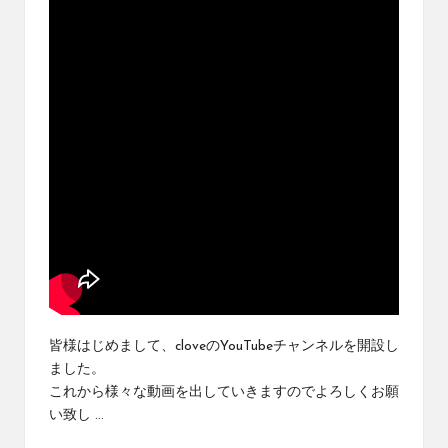
ブ
ロ
グ
で
す。
オ
リ
パ
の
通
販
サ
イ
ト
を
比
皆様はじめまして、cloveのYouTubeチャンネルを開設し
較
ました。
し、
これから様々な動画を出していきますのでよろしくお願
お
い致し ...
す
す