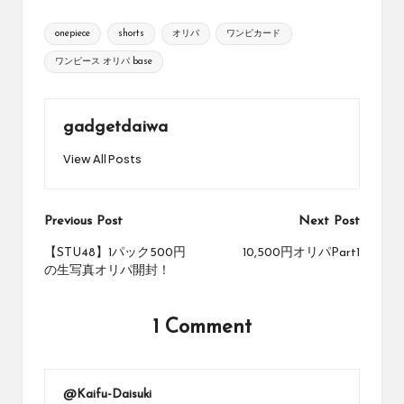
め
Tags:
の
onepiece
shorts
オリパ
ワンピカード
シ
ワンピース オリパ base
ョ
ッ
プ
を
gadgetdaiwa
紹
View All Posts
介
し
て
Post
い
Previous Post
Next Post
ま
navigation
【STU48】1パック500円
10,500円オリパPart1
す。
の生写真オリパ開封！
1 Comment
@Kaifu-Daisuki