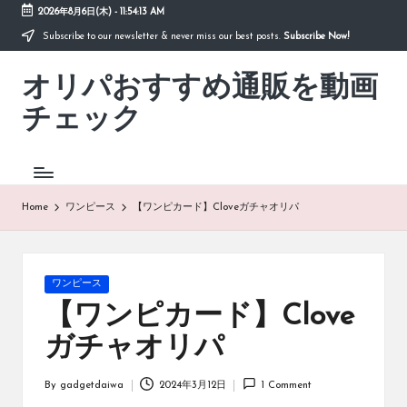
2026年8月6日(木)
-
11:54:13 AM
Subscribe to our newsletter & never miss our best posts.
Subscribe Now!
Skip
to
オリパおすすめ通販を動画
content
「オ
リ
チェック
パ
お
す
す
め
Home
ワンピース
【ワンピカード】Cloveガチャオリパ
通
販
を
動
Posted
ワンピース
画
in
【ワンピカード】Clove
チ
ェ
ガチャオリパ
ッ
ク」
By
gadgetdaiwa
2024年3月12日
1 Comment
は、
Posted