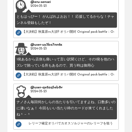
@eru-sensei
2024-05-23
ともはっぴー！ がんばれよおお！！ 応援してるからな！チャ
ンネル登録もしたぞ！
【大決戦】秋葉原vs大須!! オリパ開封 Original pack battle：Osu vs Akihab
@user-uy3bo7nn6x
2024-05-23
1発あるから店側も痛いって言い訳聞くけど、その1発を他のハ
ズレで賄っている所もあるので、買う時は御用心
【大決戦】秋葉原vs大須!! オリパ開封 Original pack battle：Osu vs Akihab
@user-qx6zq5eb8v
2024-05-23
ナノさん毎回何かしらの当たりを引いてますよね、口数多いの
に凄いなぁ！ 今回もいい当たり枠のカードが来てくれました
ね＾－＾
レリーフ確定オリパでカオスソルジャーのレリーフを狙う！