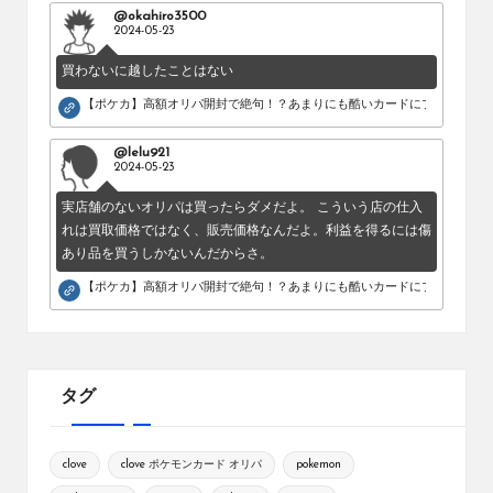
@okahiro3500
2024-05-23
買わないに越したことはない
【ポケカ】高額オリパ開封で絶句！？あまりにも酷いカードにブチギレ。
@lelu921
2024-05-23
実店舗のないオリパは買ったらダメだよ。 こういう店の仕入
れは買取価格ではなく、販売価格なんだよ。利益を得るには傷
あり品を買うしかないんだからさ。
【ポケカ】高額オリパ開封で絶句！？あまりにも酷いカードにブチギレ。
タグ
clove
clove ポケモンカード オリパ
pokemon