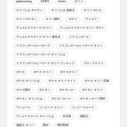
pokemontcg
SDBH
shorts
オリパ
オリパとは ポケモン
オリパとは 遊戯王
オリパ ポケカ
オリパ ポケモン
オリパ開封
ガチャ
デュエマ
デュエルマスターズ オリパ
デュエルマスターズ オリパ ガチャ
デュエルマスターズ オリパ 優良店
ドラゴンボール
ドラゴンボールヒーローズ
ドラゴンボールヒーローズ オリパ
ドラゴンボールヒーローズ オリパとは
ドラゴンボールヒーローズ オリパ ランキング
ブロックオリパ
ポケカ
ポケカ オリパ
ポケカオリパ
ポケカ オリパとは
ポケカ オリパ サイト
ポケカ オリパ 店舗
ポケカ開封
ポケモン
ポケモンsv
ポケモン オリパ
ポケモン オリパとは
ポケモンカード
ポケモンカード開封
ワンピース
ワンピース オリパ
ワンピースカード
ワンピースカード オリパとは
生写真
遊戯王
遊戯王 オリパ
開封
開封動画