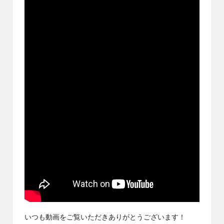
ブ
ロ
グ
で
す。
オ
リ
パ
の
通
販
サ
イ
ト
を
比
較
し、
お
す
いつも動画をご覧いただきありがとうございます！
す