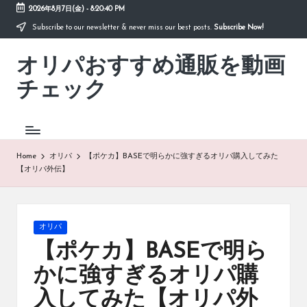
2026年8月7日(金)
-
8:20:40 PM
Subscribe to our newsletter & never miss our best posts.
Subscribe Now!
Skip
to
オリパおすすめ通販を動画
content
「オ
リ
チェック
パ
お
す
す
め
Home
オリパ
【ポケカ】BASEで明らかに強すぎるオリパ購入してみた
通
【オリパ外伝】
販
を
動
画
Posted
オリパ
チ
in
【ポケカ】BASEで明ら
ェ
ッ
かに強すぎるオリパ購
ク」
入してみた【オリパ外
は、