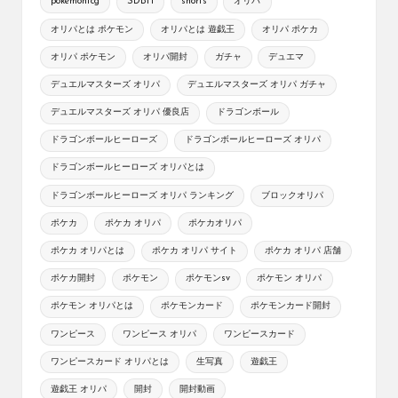
pokemontcg
SDBH
shorts
オリパ
オリパとは ポケモン
オリパとは 遊戯王
オリパ ポケカ
オリパ ポケモン
オリパ開封
ガチャ
デュエマ
デュエルマスターズ オリパ
デュエルマスターズ オリパ ガチャ
デュエルマスターズ オリパ 優良店
ドラゴンボール
ドラゴンボールヒーローズ
ドラゴンボールヒーローズ オリパ
ドラゴンボールヒーローズ オリパとは
ドラゴンボールヒーローズ オリパ ランキング
ブロックオリパ
ポケカ
ポケカ オリパ
ポケカオリパ
ポケカ オリパとは
ポケカ オリパ サイト
ポケカ オリパ 店舗
ポケカ開封
ポケモン
ポケモンsv
ポケモン オリパ
ポケモン オリパとは
ポケモンカード
ポケモンカード開封
ワンピース
ワンピース オリパ
ワンピースカード
ワンピースカード オリパとは
生写真
遊戯王
遊戯王 オリパ
開封
開封動画