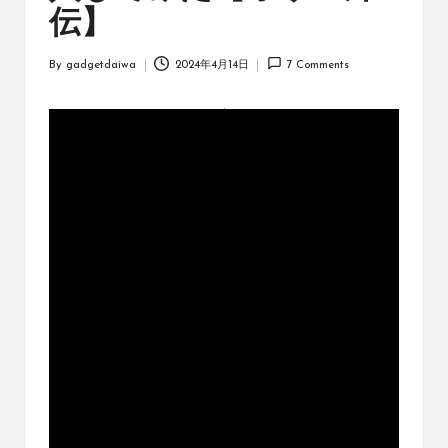
オ
伝】
リ
ジ
By
gadgetdaiwa
2024年4月14日
7 Comments
ナ
Posted
ル
by
パ
ッ
ク
の
購
入
に
役
立
つ
動
画
を
紹
介
す
る