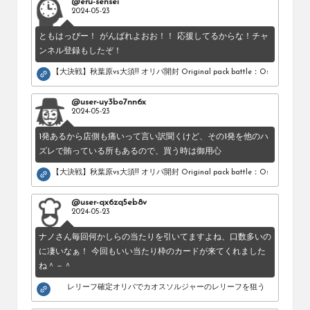
@eru-sensei
2024-05-23
ともはっぴー！ がんばれよおお！！ 応援してるからな！チャ
ンネル登録もしたぞ！
【大決戦】秋葉原vs大須!! オリパ開封 Original pack battle：Osu vs Akihab
@user-uy3bo7nn6x
2024-05-23
1発あるから店側も痛いって言い訳聞くけど、その1発を他のハ
ズレで賄っている所もあるので、買う時は御用心
【大決戦】秋葉原vs大須!! オリパ開封 Original pack battle：Osu vs Akihab
@user-qx6zq5eb8v
2024-05-23
ナノさん毎回何かしらの当たりを引いてますよね、口数多いの
に凄いなぁ！ 今回もいい当たり枠のカードが来てくれました
ね＾－＾
レリーフ確定オリパでカオスソルジャーのレリーフを狙う！