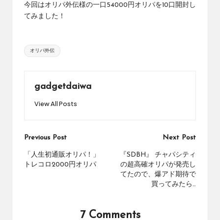
今回はオリパ外伝様の一口54000円オリパを10口開封し
め
の
てみました！
シ
ョ
ッ
Tags:
オリパ外伝
プ
を
紹
gadgetdaiwa
介
し
View All Posts
て
い
ま
Post
Previous Post
Next Post
す。
navigation
「人生初通販オリパ！」
『SDBH』 チャパシティ
トレコロ2000円オリパ
の超高確オリパが発売し
てたので、爆アド期待で
買ってみたら…
7 Comments