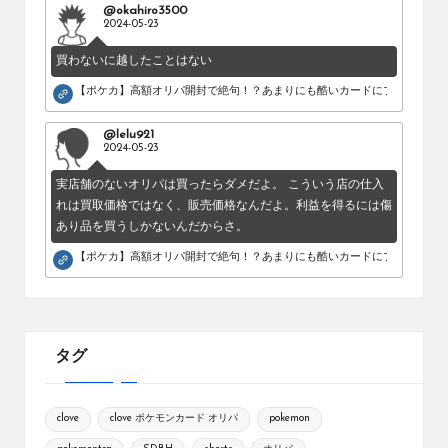
@okahiro3500
2024-05-23
買わないに越したことはない
【ポケカ】高額オリパ開封で絶句！？あまりにも酷いカードにブチギレ。
@lelu921
2024-05-23
実店舗のないオリパは買ったらダメだよ。 こういう店の仕入
れは買取価格ではなく、販売価格なんだよ。利益を得るには傷
あり品を買うしかないんだからさ。
【ポケカ】高額オリパ開封で絶句！？あまりにも酷いカードにブチギレ。
タグ
clove
clove ポケモンカード オリパ
pokemon