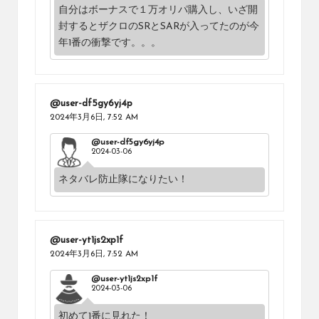
自分はボーナスで１万オリパ購入し、いざ開
封するとザクロのSRとSARが入ってたのが今
年1番の衝撃です。。。
@user-df5gy6yj4p
2024年3月6日,
7:52 AM
@user-df5gy6yj4p
2024-03-06
ネタバレ防止隊になりたい！
@user-yt1js2xp1f
2024年3月6日,
7:52 AM
@user-yt1js2xp1f
2024-03-06
初めて1番に見れた！