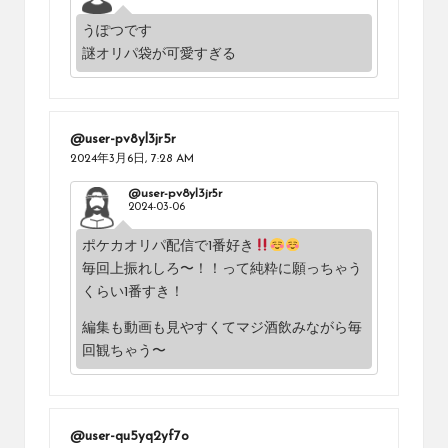
うぽつです
謎オリパ袋が可愛すぎる
@user-pv8yl3jr5r
2024年3月6日,
7:28 AM
@user-pv8yl3jr5r
2024-03-06
ポケカオリパ配信で1番好き
毎回上振れしろ〜！！って純粋に願っちゃう
くらい1番すき！
編集も動画も見やすくてマジ酒飲みながら毎
回観ちゃう〜
@user-qu5yq2yf7o