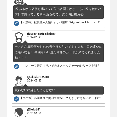
1発あるから店側も痛いって言い訳聞くけど、その1発を他のハ
ズレで賄っている所もあるので、買う時は御用心
【大決戦】秋葉原vs大須!! オリパ開封 Original pack battle：Osu vs Akihab
@user-qx6zq5eb8v
2024-05-23
ナノさん毎回何かしらの当たりを引いてますよね、口数多いの
に凄いなぁ！ 今回もいい当たり枠のカードが来てくれました
ね＾－＾
レリーフ確定オリパでカオスソルジャーのレリーフを狙う！
@okahiro3500
2024-05-23
買わないに越したことはない
【ポケカ】高額オリパ開封で絶句！？あまりにも酷いカードにブチギレ。
@lelu921
2024-05-23