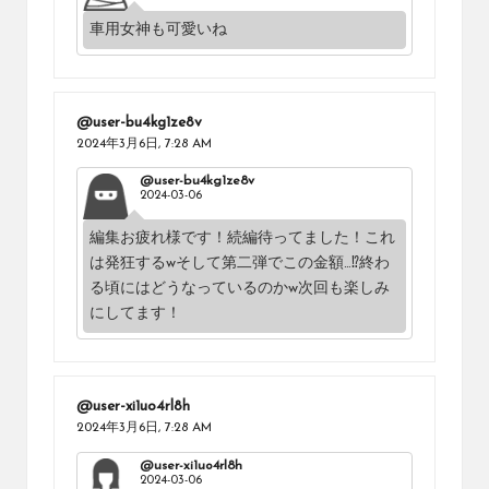
車用女神も可愛いね
@user-bu4kg1ze8v
2024年3月6日,
7:28 AM
@user-bu4kg1ze8v
2024-03-06
編集お疲れ様です！続編待ってました！これ
は発狂するwそして第二弾でこの金額…⁉︎終わ
る頃にはどうなっているのかw次回も楽しみ
にしてます！
@user-xi1uo4rl8h
2024年3月6日,
7:28 AM
@user-xi1uo4rl8h
2024-03-06