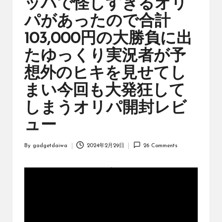
ッパで怪しすぎるオリ
オ
リ
パがあったので合計
ジ
ナ
103,000円の大勝負に出
ル
たゆっくり実況者が予
パ
ッ
想外のヒキを見せてし
ク
の
まい今回も大発狂して
購
しまうオリパ開封レビ
入
に
ュー
役
立
By
gadgetdaiwa
2024年2月29日
26 Comments
つ
Posted
動
by
画
を
紹
介
す
る