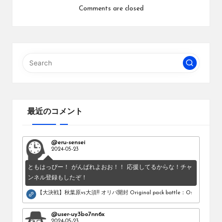
Comments are closed
最近のコメント
@eru-sensei
2024-05-23
ともはっぴー！ がんばれよおお！！ 応援してるからな！チャ
ンネル登録もしたぞ！
【大決戦】秋葉原vs大須!! オリパ開封 Original pack battle：Osu vs Akihab
@user-uy3bo7nn6x
2024-05-23