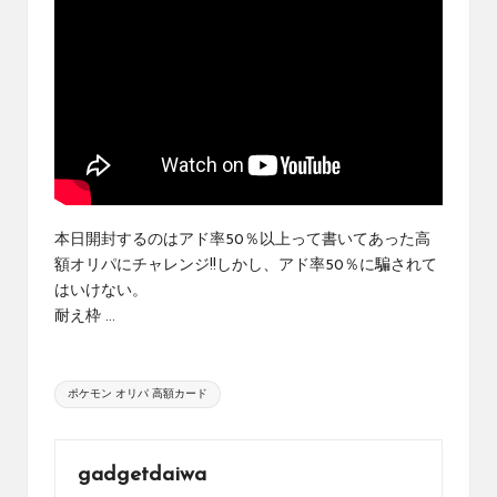
め
の
シ
ョ
ッ
プ
を
紹
介
し
本日開封するのはアド率50％以上って書いてあった高
て
額オリパにチャレンジ!!しかし、アド率50％に騙されて
い
はいけない。
ま
す。
耐え枠 ...
Tags:
ポケモン オリパ 高額カード
gadgetdaiwa