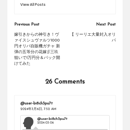
View All Posts
Post
Previous Post
Next Post
navigation
嫁引きからの神引き！ヴ
【 リーリエ大量封入オリ
ァイスシュヴァルツ1000
パ
円オリパ自販機ガチャ 新
弾の五等分の花嫁∬三玖
狙いで1万円分＆パック開
けてみた
26 Comments
@user-bi8ch3pu7t
2024年3月6日,
7:52 AM
@user-bi8ch3pu7t
2024-03-06