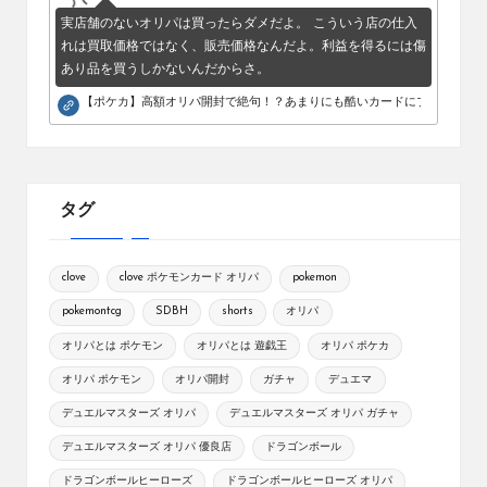
実店舗のないオリパは買ったらダメだよ。 こういう店の仕入
れは買取価格ではなく、販売価格なんだよ。利益を得るには傷
あり品を買うしかないんだからさ。
【ポケカ】高額オリパ開封で絶句！？あまりにも酷いカードにブチギレ。
タグ
clove
clove ポケモンカード オリパ
pokemon
pokemontcg
SDBH
shorts
オリパ
オリパとは ポケモン
オリパとは 遊戯王
オリパ ポケカ
オリパ ポケモン
オリパ開封
ガチャ
デュエマ
デュエルマスターズ オリパ
デュエルマスターズ オリパ ガチャ
デュエルマスターズ オリパ 優良店
ドラゴンボール
ドラゴンボールヒーローズ
ドラゴンボールヒーローズ オリパ