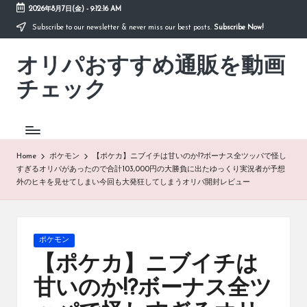
2026年8月7日(金)
-
9:12:16 AM
Subscribe to our newsletter & never miss our best posts.
Subscribe Now!
Skip
to
オリパおすすめ通販を動画
content
「オ
リ
チェック
パ
お
す
す
め
Home
ポケモン
【ポケカ】ニブイチは甘いのか!?ボーナス全ツッパで怪し
通
すぎるオリパがあったので合計103,000円の大勝負に出たゆっくり実況者が予想
販
外のヒキを見せてしまい今回も大発狂してしまうオリパ開封レビュー
を
動
画
チ
Posted
ポケモン
ェ
in
【ポケカ】ニブイチは
ッ
ク」
甘いのか!?ボーナス全ツ
は、