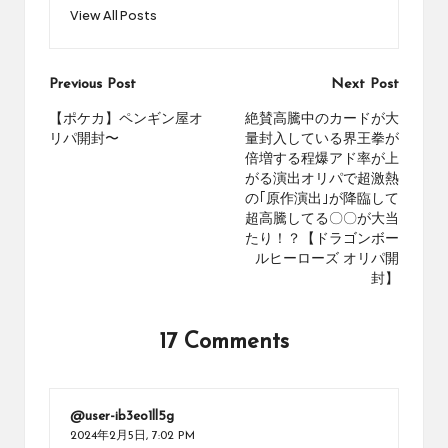
View All Posts
Post
Previous Post
Next Post
navigation
【ポケカ】ペンギン屋オ
絶賛高騰中のカードが大
リパ開封〜
量封入している界王拳が
倍増する程爆アド率が上
がる演出オリパで超激熱
の｢原作演出｣が降臨して
超高騰してる〇〇が大当
たり！？【ドラゴンボー
ルヒーローズ オリパ開
封】
17 Comments
@user-ib3eo1ll5g
2024年2月5日,
7:02 PM