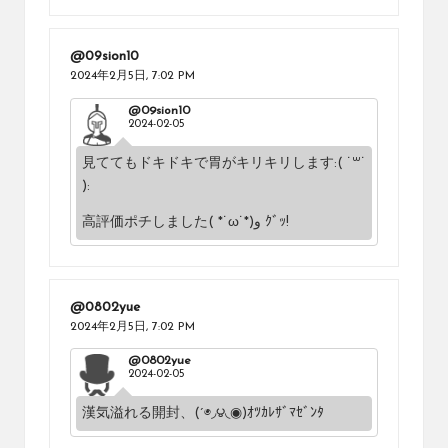
@09sion10
2024年2月5日,
7:02 PM
@09sion10
2024-02-05
見ててもドキドキで胃がキリキリします:( ˙꒳​˙
):
高評価ポチしました( *˙ω˙*)و ｸﾞｯ!
@0802yue
2024年2月5日,
7:02 PM
@0802yue
2024-02-05
漢気溢れる開封、(´◉◞౪◟◉)ｵﾂｶﾚｻﾞﾏｾﾞﾝﾀ