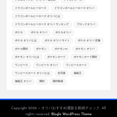
ドラゴンボールヒーローズ
ドラゴンボールヒーローズ オリパ
ドラゴンボールヒーローズ オリパとは
ドラゴンボールヒーローズ オリパ ランキング
ブロックオリパ
ポケカ
ポケカ オリパ
ポケカオリパ
ポケカ オリパとは
ポケカ オリパ サイト
ポケカ オリパ 店舗
ポケカ開封
ポケモン
ポケモンsv
ポケモン オリパ
ポケモン オリパとは
ポケモンカード
ポケモンカード開封
ワンピース
ワンピース オリパ
ワンピースカード
ワンピースカード オリパとは
生写真
遊戯王
遊戯王 オリパ
開封
開封動画
Copyright 2026 — オリパおすすめ通販を動画チェック. All
rights reserved.
Bloglo WordPress Theme