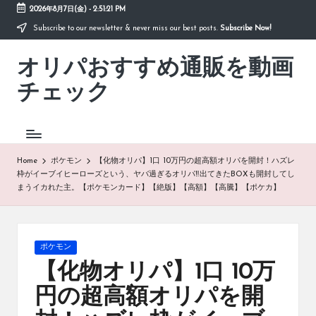
2026年8月7日(金)
-
2:51:22 PM
Subscribe to our newsletter & never miss our best posts.
Subscribe Now!
Skip
to
オリパおすすめ通販を動画
content
「オ
リ
チェック
パ
お
す
す
め
Home
ポケモン
【化物オリパ】1口 10万円の超高額オリパを開封！ハズレ
通
枠がイーブイヒーローズという、ヤバ過ぎるオリパ‼出てきたBOXも開封してし
販
まうイカれた主。【ポケモンカード】【絶版】【高額】【高騰】【ポケカ】
を
動
画
チ
Posted
ポケモン
ェ
in
【化物オリパ】1口 10万
ッ
ク」
円の超高額オリパを開
は、