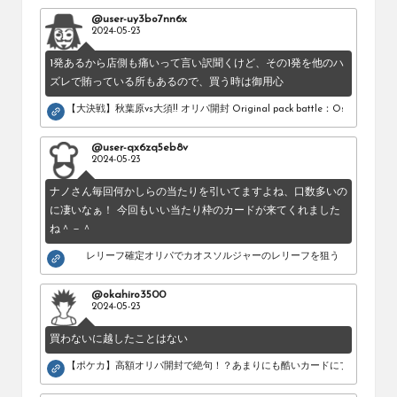
@user-uy3bo7nn6x
2024-05-23
1発あるから店側も痛いって言い訳聞くけど、その1発を他のハ
ズレで賄っている所もあるので、買う時は御用心
【大決戦】秋葉原vs大須!! オリパ開封 Original pack battle：Osu vs Akihab
@user-qx6zq5eb8v
2024-05-23
ナノさん毎回何かしらの当たりを引いてますよね、口数多いの
に凄いなぁ！ 今回もいい当たり枠のカードが来てくれました
ね＾－＾
レリーフ確定オリパでカオスソルジャーのレリーフを狙う！
@okahiro3500
2024-05-23
買わないに越したことはない
【ポケカ】高額オリパ開封で絶句！？あまりにも酷いカードにブチギレ。