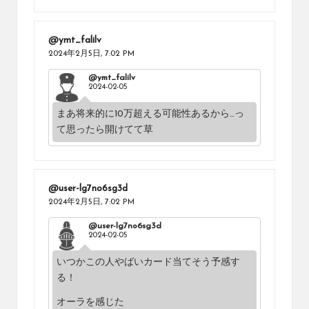
@ymt_falilv
2024年2月5日,
7:02 PM
@ymt_falilv
2024-02-05
まあ将来的に10万超える可能性あるから…っ
て思ったら開けてて草
@user-lg7no6sg3d
2024年2月5日,
7:02 PM
@user-lg7no6sg3d
2024-02-05
いつかこの人やばいカード当てそう予感す
る！
オーラを感じた