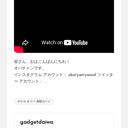
め
の
シ
ョ
ッ
プ
を
紹
介
し
皆さん、おはこんばんにちわ！
て
オバチャンです。
い
インスタグラム アカウント： obatyantyannel ツイッタ
ま
す。
ー アカウント： ...
Tags:
ポケカ オリパ 高額カード
gadgetdaiwa