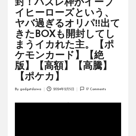
封！ハズレ枠がイーブ
オ
リ
イヒーローズという、
ジ
ナ
ヤバ過ぎるオリパ‼出て
ル
きたBOXも開封してし
パ
ッ
まうイカれた主。【ポ
ク
の
ケモンカード】【絶
購
版】【高額】【高騰】
入
に
【ポケカ】
役
立
By
gadgetdaiwa
2024年2月5日
17 Comments
つ
Posted
動
by
画
を
紹
介
す
る