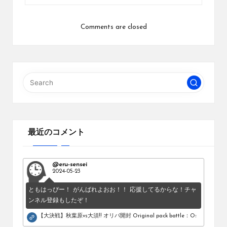
Comments are closed
最近のコメント
@eru-sensei
2024-05-23
ともはっぴー！ がんばれよおお！！ 応援してるからな！チャ
ンネル登録もしたぞ！
【大決戦】秋葉原vs大須!! オリパ開封 Original pack battle：Osu vs Akihab