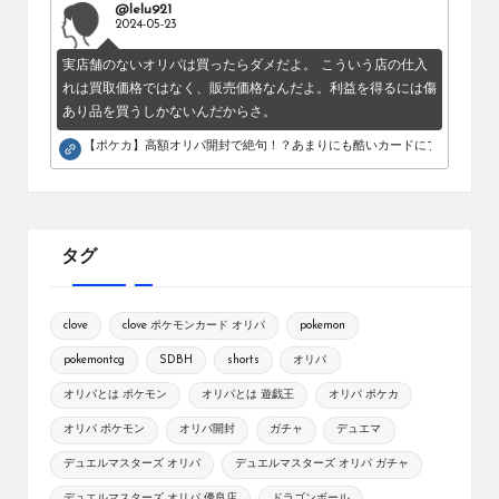
@lelu921
2024-05-23
実店舗のないオリパは買ったらダメだよ。 こういう店の仕入
れは買取価格ではなく、販売価格なんだよ。利益を得るには傷
あり品を買うしかないんだからさ。
【ポケカ】高額オリパ開封で絶句！？あまりにも酷いカードにブチギレ。
タグ
clove
clove ポケモンカード オリパ
pokemon
pokemontcg
SDBH
shorts
オリパ
オリパとは ポケモン
オリパとは 遊戯王
オリパ ポケカ
オリパ ポケモン
オリパ開封
ガチャ
デュエマ
デュエルマスターズ オリパ
デュエルマスターズ オリパ ガチャ
デュエルマスターズ オリパ 優良店
ドラゴンボール