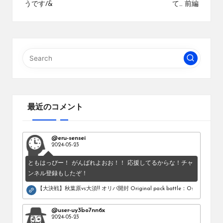
うです/&
て… 前編
最近のコメント
@eru-sensei
2024-05-23
ともはっぴー！ がんばれよおお！！ 応援してるからな！チャ
ンネル登録もしたぞ！
【大決戦】秋葉原vs大須!! オリパ開封 Original pack battle：Osu vs Akihab
@user-uy3bo7nn6x
2024-05-23