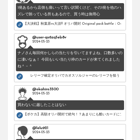
1発あるから店側も痛いって言い訳聞くけど、その1発を他のハ
ズレで賄っている所もあるので、買う時は御用心
【大決戦】秋葉原vs大須!! オリパ開封 Original pack battle：Osu vs Akihab
@user-qx6zq5eb8v
2024-05-23
ナノさん毎回何かしらの当たりを引いてますよね、口数多いの
に凄いなぁ！ 今回もいい当たり枠のカードが来てくれました
ね＾－＾
レリーフ確定オリパでカオスソルジャーのレリーフを狙う！
@okahiro3500
2024-05-23
買わないに越したことはない
【ポケカ】高額オリパ開封で絶句！？あまりにも酷いカードにブチギレ。
@lelu921
2024-05-23