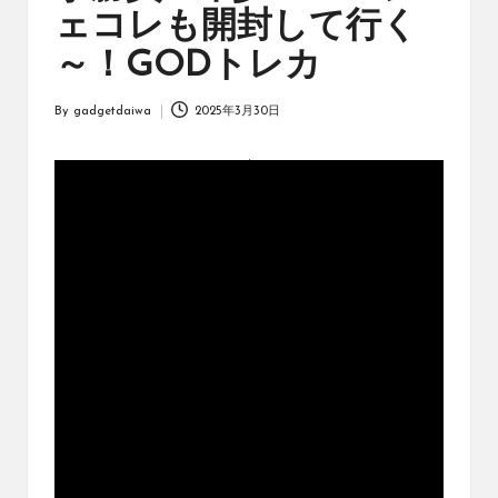
オ
ェコレも開封して行く
リ
ジ
～！GODトレカ
ナ
ル
By
gadgetdaiwa
2025年3月30日
パ
Posted
ッ
by
ク
の
購
入
に
役
立
つ
動
画
を
紹
介
す
る