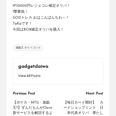
め
1P35000円レジェコレ確定オリパ！
の
1撃勝負！
シ
GODトレカ おはこんばんちわ～！
ョ
TaKaです！
ッ
今回はBOX確定オリパを購入！
プ
を
紹
Tags:
介
遊戯王 オリパ ゴッド
し
て
い
gadgetdaiwa
ま
す。
View All Posts
Post
Previous Post
Next Post
navigation
【ポケカ・MTG・遊戯
【毎日カード開封】 カ
王?】ずんだもんがClove
ードショップミント 日
新サービスを解説するよ
本代表オリパ 果たし