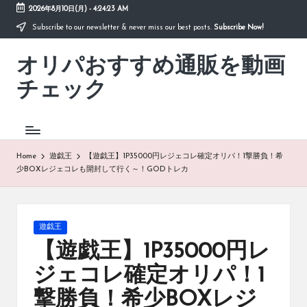
2026年8月10日(月)
-
4:24:23 AM
Subscribe to our newsletter & never miss our best posts.
Subscribe Now!
Skip
to
オリパおすすめ通販を動画
content
「オ
リ
チェック
パ
お
す
す
め
Home
遊戯王
【遊戯王】1P35000円レジェコレ確定オリパ！1撃勝負！希
通
少BOXレジェコレも開封して行く～！GODトレカ
販
を
動
画
Posted
遊戯王
チ
in
【遊戯王】1P35000円レ
ェ
ッ
ジェコレ確定オリパ！1
ク」
撃勝負！希少BOXレジ
は、