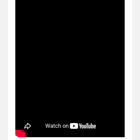
ブ
ロ
グ
で
す。
オ
リ
パ
の
通
販
サ
イ
ト
を
比
較
し、
お
す
す