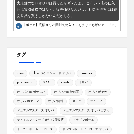
実店舗のないオリパは買ったらダメだよ。 こういう店の仕入
れは買取価格ではなく、販売価格なんだよ。利益を得るには傷
あり品を買うしかないんだからさ。
【ポケカ】高額オリパ開封で絶句！？あまりにも酷いカードにブチギレ。
タグ
clove
clove ポケモンカード オリパ
pokemon
pokemontcg
SDBH
shorts
オリパ
オリパとは ポケモン
オリパとは 遊戯王
オリパ ポケカ
オリパ ポケモン
オリパ開封
ガチャ
デュエマ
デュエルマスターズ オリパ
デュエルマスターズ オリパ ガチャ
デュエルマスターズ オリパ 優良店
ドラゴンボール
ドラゴンボールヒーローズ
ドラゴンボールヒーローズ オリパ