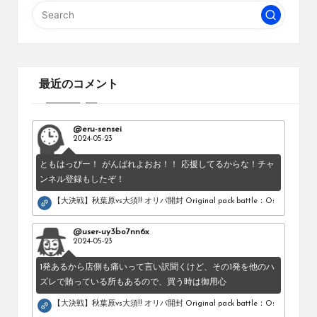
の
ペ
ー
ジ
最近のコメント
送
り
@eru-sensei
2024-05-23
ともはっぴー！ がんばれよおお！！ 応援してるからな！チャ
ンネル登録もしたぞ！
【大決戦】秋葉原vs大須!! オリパ開封 Original pack battle：Osu vs Akihab
@user-uy3bo7nn6x
2024-05-23
1発あるから店側も痛いって言い訳聞くけど、その1発を他のハ
ズレで賄っている所もあるので、買う時は御用心
【大決戦】秋葉原vs大須!! オリパ開封 Original pack battle：Osu vs Akihab