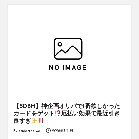
め
の
シ
ョ
ッ
プ
を
紹
介
し
て
い
ま
す。
【SDBH】神企画オリパで1番欲しかった
カードをゲット
厄払い効果で最近引き
良すぎ
By
gadgetdaiwa
2026年3月1日
Posted