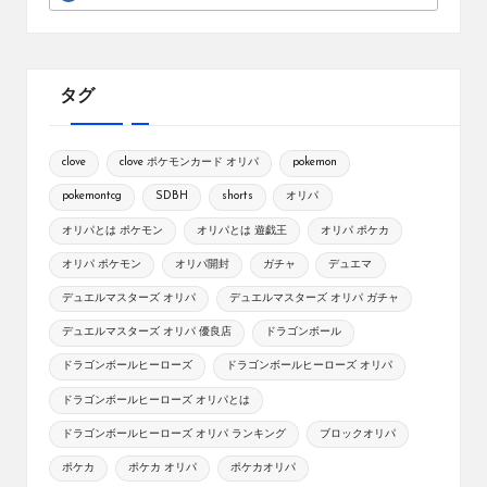
タグ
clove
clove ポケモンカード オリパ
pokemon
pokemontcg
SDBH
shorts
オリパ
オリパとは ポケモン
オリパとは 遊戯王
オリパ ポケカ
オリパ ポケモン
オリパ開封
ガチャ
デュエマ
デュエルマスターズ オリパ
デュエルマスターズ オリパ ガチャ
デュエルマスターズ オリパ 優良店
ドラゴンボール
ドラゴンボールヒーローズ
ドラゴンボールヒーローズ オリパ
ドラゴンボールヒーローズ オリパとは
ドラゴンボールヒーローズ オリパ ランキング
ブロックオリパ
ポケカ
ポケカ オリパ
ポケカオリパ