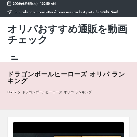
2026年8月6日(木)
-
1:22:53 AM
Subscribe to our newsletter & never miss our best posts.
Subscribe Now!
Skip
to
オリパおすすめ通販を動画
content
「オ
リ
チェック
パ
お
す
す
め
ドラゴンボールヒーローズ オリパ ラン
通
キング
販
を
Home
ドラゴンボールヒーローズ オリパ ランキング
動
画
チ
ェ
ッ
ク」
は、