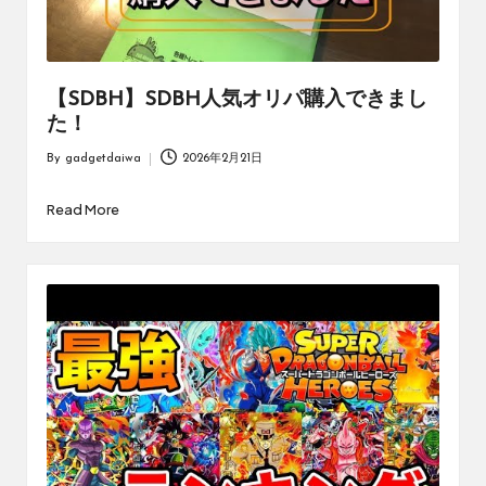
【SDBH】SDBH人気オリパ購入できまし
た！
By
gadgetdaiwa
2026年2月21日
Posted
by
Read More