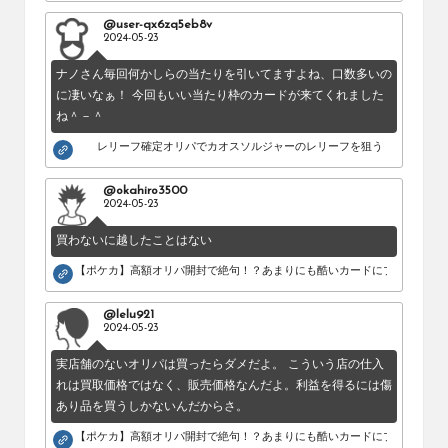
@user-qx6zq5eb8v
2024-05-23
ナノさん毎回何かしらの当たりを引いてますよね、口数多いの
に凄いなぁ！ 今回もいい当たり枠のカードが来てくれました
ね＾－＾
レリーフ確定オリパでカオスソルジャーのレリーフを狙う！
@okahiro3500
2024-05-23
買わないに越したことはない
【ポケカ】高額オリパ開封で絶句！？あまりにも酷いカードにブチギレ。
@lelu921
2024-05-23
実店舗のないオリパは買ったらダメだよ。 こういう店の仕入
れは買取価格ではなく、販売価格なんだよ。利益を得るには傷
あり品を買うしかないんだからさ。
【ポケカ】高額オリパ開封で絶句！？あまりにも酷いカードにブチギレ。