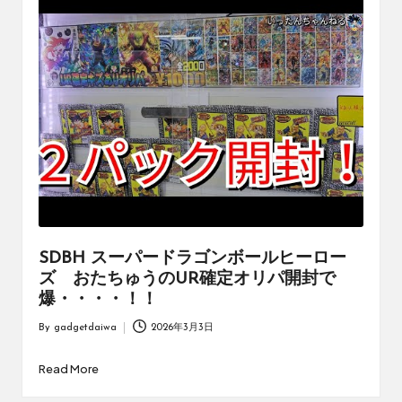
ブ
ロ
グ
で
す。
オ
リ
パ
の
通
販
サ
イ
SDBH スーパードラゴンボールヒーロー
ト
ズ おたちゅうのUR確定オリパ開封で
を
爆・・・・！！
比
較
By
gadgetdaiwa
2026年3月3日
Posted
し、
by
お
Read More
す
す