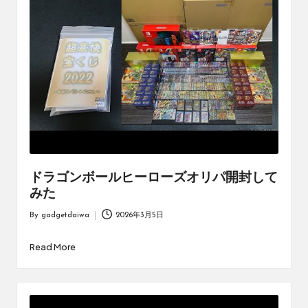
オ
リ
ジ
ナ
ル
パ
ッ
ク
の
購
入
に
役
ドラゴンボールヒーローズオリパ開封して
立
みた
つ
By
gadgetdaiwa
2026年3月5日
動
Posted
画
by
Read More
を
紹
介
す
る