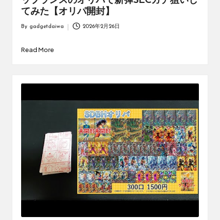
ップランスのオリパで新弾SECガチ狙いし
てみた【オリパ開封】
By
gadgetdaiwa
2026年2月26日
Posted
by
Read More