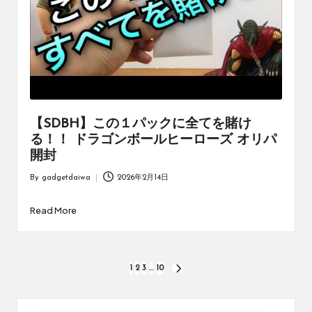
【SDBH】この１パックに全てを賭け
る！！ ドラゴンボールヒーローズ オリパ
開封
By
gadgetdaiwa
2026年2月14日
Posted
by
Read More
投
1
2
3
…
10
NEXT
PAGE
稿