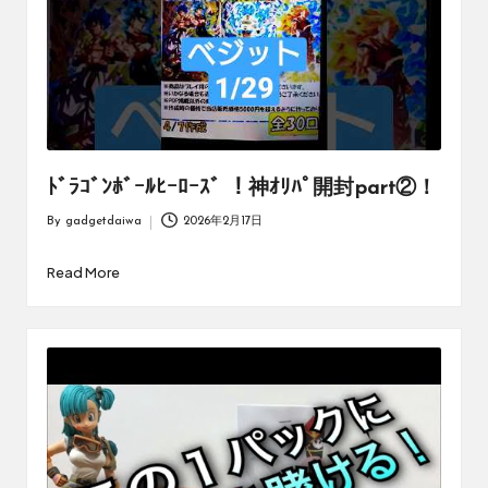
ﾄﾞﾗｺﾞﾝﾎﾞｰﾙﾋｰﾛｰｽﾞ ！神ｵﾘﾊﾟ開封part②！
By
gadgetdaiwa
2026年2月17日
Posted
by
Read More