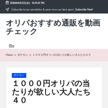
2026年8月5日(水)
-
10:31:43 PM
Subscribe to our newsletter & never miss our best posts.
Subscribe Now!
Skip
to
オリパおすすめ通販を動画
content
「オ
リ
チェック
パ
お
す
す
め
Home
ポケモン
１０００円オリパの当たりが欲しい大人たち４０
通
販
を
動
Posted
ポケモン
画
in
１０００円オリパの当
チ
ェ
たりが欲しい大人たち
ッ
４０
ク」
は、