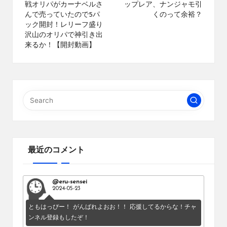
戦オリパがカーナベルさ
ップレア、ナンジャモ引
ブ
んで売っていたので5パ
くのって余裕？
ロ
ック開封！レリーフ盛り
グ
沢山のオリパで神引き出
で
来るか！【開封動画】
す。
オ
リ
パ
の
通
販
サ
イ
ト
最近のコメント
を
比
較
@eru-sensei
2024-05-23
し、
お
ともはっぴー！ がんばれよおお！！ 応援してるからな！チャ
す
ンネル登録もしたぞ！
す