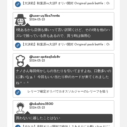
め
【大決戦】秋葉原vs大須!! オリパ開封 Original pack battle：Osu vs Akihab
の
シ
@user-uy3bo7nn6x
2024-05-23
ョ
ッ
1発あるから店側も痛いって言い訳聞くけど、その1発を他のハ
プ
ズレで賄っている所もあるので、買う時は御用心
を
紹
【大決戦】秋葉原vs大須!! オリパ開封 Original pack battle：Osu vs Akihab
介
し
@user-qx6zq5eb8v
2024-05-23
て
い
ナノさん毎回何かしらの当たりを引いてますよね、口数多いの
ま
に凄いなぁ！ 今回もいい当たり枠のカードが来てくれました
す。
ね＾－＾
レリーフ確定オリパでカオスソルジャーのレリーフを狙う！
@okahiro3500
2024-05-23
買わないに越したことはない
【ポケカ】高額オリパ開封で絶句！？あまりにも酷いカードにブチギレ。