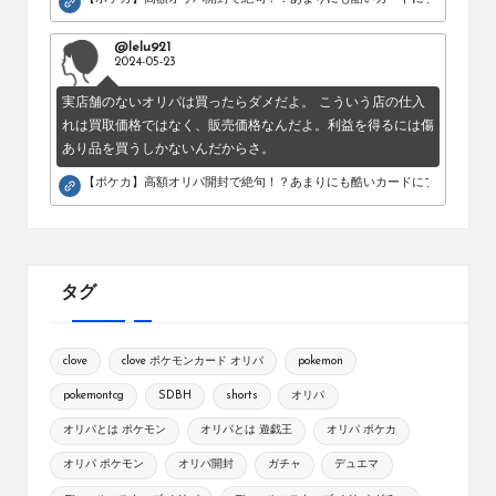
@lelu921
2024-05-23
実店舗のないオリパは買ったらダメだよ。 こういう店の仕入
れは買取価格ではなく、販売価格なんだよ。利益を得るには傷
あり品を買うしかないんだからさ。
【ポケカ】高額オリパ開封で絶句！？あまりにも酷いカードにブチギレ。
タグ
clove
clove ポケモンカード オリパ
pokemon
pokemontcg
SDBH
shorts
オリパ
オリパとは ポケモン
オリパとは 遊戯王
オリパ ポケカ
オリパ ポケモン
オリパ開封
ガチャ
デュエマ