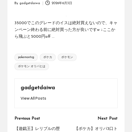
オ
By
gadgetdaiwa
2026年6月3日
Posted
リ
by
ジ
ナ
35000でこのグレードのイスは絶対買えないので、キャ
ル
ンペーン終わる前に絶対買った方が良いですw ↓ここか
パ
ら飛ぶと5000円off ...
ッ
ク
の
Tags:
購
pokemontcg
ポケカ
ポケモン
入
ポケモン オリパとは
に
役
立
gadgetdaiwa
つ
動
View All Posts
画
を
紹
Post
Previous Post
Next Post
介
す
navigation
【遊戯王】レリブルの歴
【ポケカ】オリパ3口ト
る