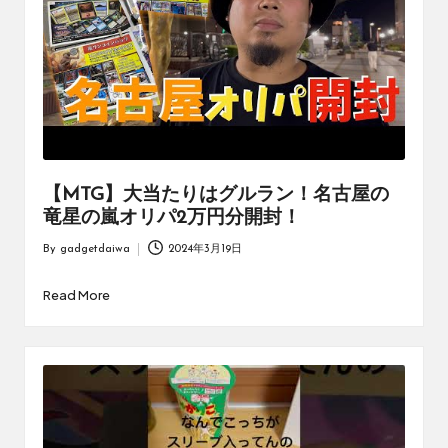
【MTG】大当たりはグルラン！名古屋の
竜星の嵐オリパ2万円分開封！
By
gadgetdaiwa
2024年3月19日
Posted
by
Read More