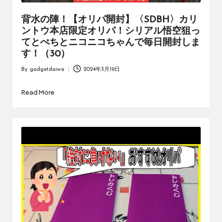
背水の陣！【オリパ開封】〈SDBH〉カリ
ントウ本店限定オリパ！シリアル悟空狙っ
てとぺちとニコニコちゃんで毎日開封しま
す！（30）
By
gadgetdaiwa
2024年3月19日
Posted
by
Read More