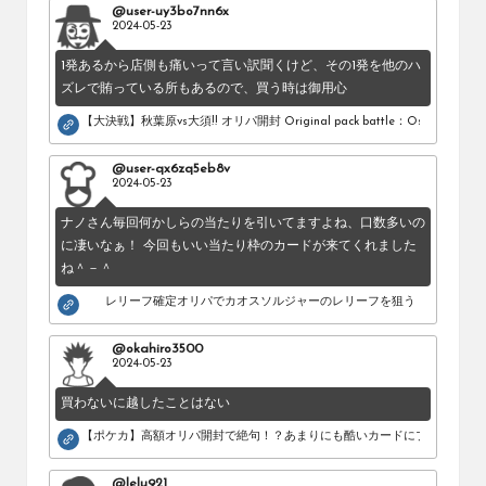
@user-uy3bo7nn6x
2024-05-23
1発あるから店側も痛いって言い訳聞くけど、その1発を他のハ
ズレで賄っている所もあるので、買う時は御用心
【大決戦】秋葉原vs大須!! オリパ開封 Original pack battle：Osu vs Akihab
@user-qx6zq5eb8v
2024-05-23
ナノさん毎回何かしらの当たりを引いてますよね、口数多いの
に凄いなぁ！ 今回もいい当たり枠のカードが来てくれました
ね＾－＾
レリーフ確定オリパでカオスソルジャーのレリーフを狙う！
@okahiro3500
2024-05-23
買わないに越したことはない
【ポケカ】高額オリパ開封で絶句！？あまりにも酷いカードにブチギレ。
@lelu921