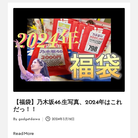
め
の
シ
ョ
ッ
プ
を
紹
介
し
て
い
ま
す。
【福袋】乃木坂46.生写真、2024年はこれ
だっ！！
By
gadgetdaiwa
2024年3月19日
Posted
by
Read More