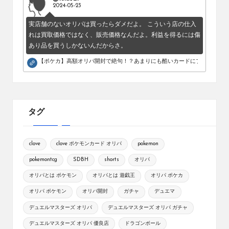
2024-05-23
実店舗のないオリパは買ったらダメだよ。 こういう店の仕入
れは買取価格ではなく、販売価格なんだよ。利益を得るには傷
あり品を買うしかないんだからさ。
【ポケカ】高額オリパ開封で絶句！？あまりにも酷いカードにブチギレ。
タグ
clove
clove ポケモンカード オリパ
pokemon
pokemontcg
SDBH
shorts
オリパ
オリパとは ポケモン
オリパとは 遊戯王
オリパ ポケカ
オリパ ポケモン
オリパ開封
ガチャ
デュエマ
デュエルマスターズ オリパ
デュエルマスターズ オリパ ガチャ
デュエルマスターズ オリパ 優良店
ドラゴンボール