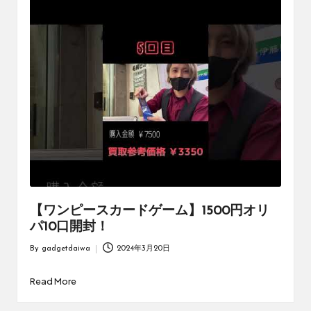
ブ
ロ
グ
で
す。
オ
リ
パ
の
通
販
サ
イ
ト
【ワンピースカードゲーム】1500円オリ
を
パ10口開封！
比
較
By
gadgetdaiwa
2024年3月20日
Posted
し、
by
お
Read More
す
す