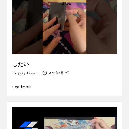
したい
By
gadgetdaiwa
2024年3月19日
Posted
by
Read More