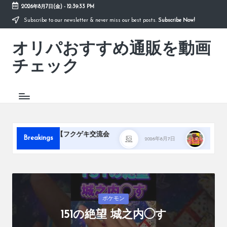
2026年8月7日(金)
-
12:39:34 PM
Subscribe to our newsletter & never miss our best posts.
Subscribe Now!
Skip
to
オリパおすすめ通販を動画
content
「オ
リ
チェック
パ
お
す
す
め
通
販
【フクゲキ交流会
『ワンピースカード』50
Breakings
2026年8月7日
を
2026年8月7日
動
画
チ
ェ
ッ
Posted
ポケモン
ク」
in
151の絶望 城之内◯す
は、