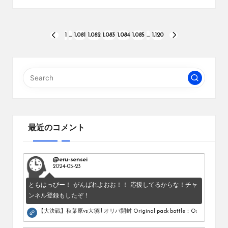
投
1
…
1,081
1,082
1,083
1,084
1,085
…
1,120
PREVIOUS
NEXT
PAGE
PAGE
稿
の
ペ
ー
ジ
最近のコメント
送
り
@eru-sensei
2024-05-23
ともはっぴー！ がんばれよおお！！ 応援してるからな！チャ
ンネル登録もしたぞ！
【大決戦】秋葉原vs大須!! オリパ開封 Original pack battle：Osu vs Akihab