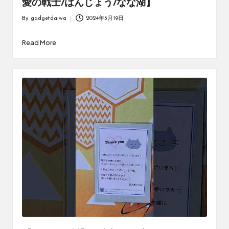
愛の戦士/はんじょう/なな湖】
By
gadgetdaiwa
2024年3月19日
Posted
by
Read More