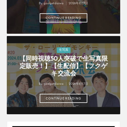
オ
By
gadgetdaiwa
2026年8月7日
Posted
リ
by
ジ
CONTINUE READING
ナ
ル
パ
ッ
ク
の
Posted
生写真
購
in
【同時視聴50人突破で生写真限
入
定販売！】【生配信】【フクゲ
に
キ交流会
役
立
By
gadgetdaiwa
2026年8月7日
つ
Posted
動
by
画
CONTINUE READING
を
紹
介
す
る