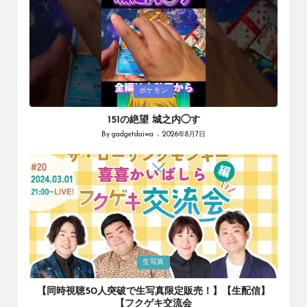
Posted
ポケモン
in
151の絶望 城之内◯す
By
gadgetdaiwa
2026年8月7日
Posted
by
Posted
生写真
in
【同時視聴50人突破で生写真限定販売！】【生配信】
【フクゲキ交流会