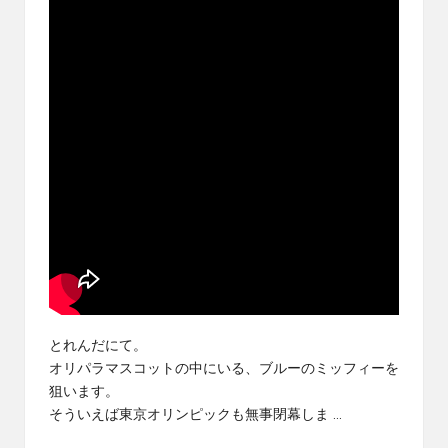
ブ
ロ
グ
で
す。
オ
リ
パ
の
通
販
サ
イ
ト
を
比
とれんだにて。
較
オリパラマスコットの中にいる、ブルーのミッフィーを
し、
狙います。
お
そういえば東京オリンピックも無事閉幕しま ...
す
す