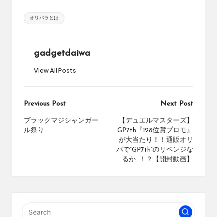
め
Tags:
の
オリパラとは
シ
ョ
ッ
gadgetdaiwa
プ
を
View All Posts
紹
介
し
Post
Previous Post
Next Post
て
い
navigation
ブラックマジシャンガー
【デュエルマスターズ】
ま
ル祭り
GP7th『128位賞プロモ』
す。
が大当たり！！通販オリ
パで”GP7th”のリベンジな
るか…！？【開封動画】