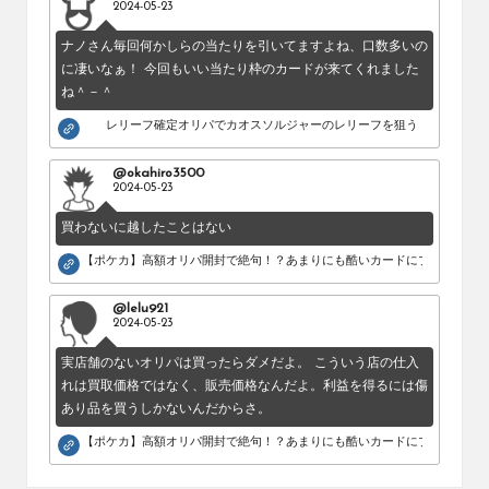
2024-05-23
ナノさん毎回何かしらの当たりを引いてますよね、口数多いの
に凄いなぁ！ 今回もいい当たり枠のカードが来てくれました
ね＾－＾
レリーフ確定オリパでカオスソルジャーのレリーフを狙う！
@okahiro3500
2024-05-23
買わないに越したことはない
【ポケカ】高額オリパ開封で絶句！？あまりにも酷いカードにブチギレ。
@lelu921
2024-05-23
実店舗のないオリパは買ったらダメだよ。 こういう店の仕入
れは買取価格ではなく、販売価格なんだよ。利益を得るには傷
あり品を買うしかないんだからさ。
【ポケカ】高額オリパ開封で絶句！？あまりにも酷いカードにブチギレ。