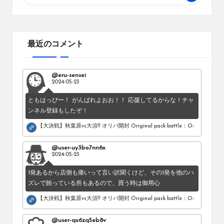
最近のコメント
@eru-sensei
2024-05-23
ともはっぴー！ がんばれよおお！！ 応援してるからな！チャ
ンネル登録もしたぞ！
【大決戦】秋葉原vs大須!! オリパ開封 Original pack battle：Osu vs Akihab
@user-uy3bo7nn6x
2024-05-23
1発あるから店側も痛いって言い訳聞くけど、その1発を他のハ
ズレで賄っている所もあるので、買う時は御用心
【大決戦】秋葉原vs大須!! オリパ開封 Original pack battle：Osu vs Akihab
@user-qx6zq5eb8v