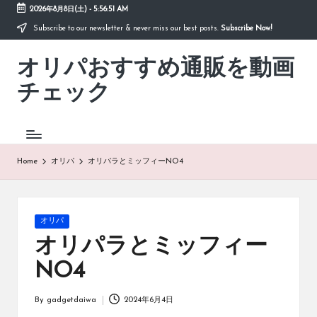
2026年8月8日(土)
-
5:56:51 AM
Subscribe to our newsletter & never miss our best posts.
Subscribe Now!
Skip
to
オリパおすすめ通販を動画
content
「オ
リ
チェック
パ
お
す
す
め
Home
オリパ
オリパラとミッフィーNO4
通
販
を
動
Posted
オリパ
画
in
オリパラとミッフィー
チ
ェ
NO4
ッ
ク」
By
gadgetdaiwa
2024年6月4日
は、
Posted