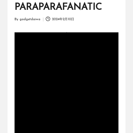
オ
PARAPARAFANATIC
リ
ジ
By
gadgetdaiwa
2024年2月10日
ナ
Posted
ル
by
パ
ッ
ク
の
購
入
に
役
立
つ
動
画
を
紹
介
す
る