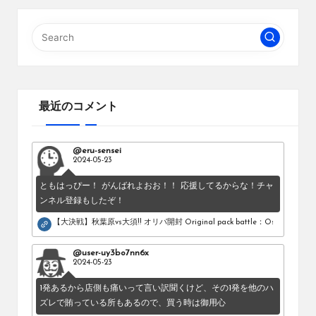
最近のコメント
@eru-sensei
2024-05-23
ともはっぴー！ がんばれよおお！！ 応援してるからな！チャ
ンネル登録もしたぞ！
【大決戦】秋葉原vs大須!! オリパ開封 Original pack battle：Osu vs Akihab
@user-uy3bo7nn6x
2024-05-23
1発あるから店側も痛いって言い訳聞くけど、その1発を他のハ
ズレで賄っている所もあるので、買う時は御用心