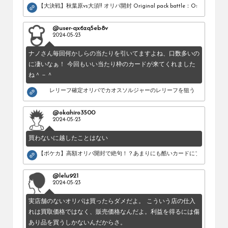
【大決戦】秋葉原vs大須!! オリパ開封 Original pack battle：Osu vs Akihab
@user-qx6zq5eb8v
2024-05-23
ナノさん毎回何かしらの当たりを引いてますよね、口数多いの
に凄いなぁ！ 今回もいい当たり枠のカードが来てくれました
ね＾－＾
レリーフ確定オリパでカオスソルジャーのレリーフを狙う！
@okahiro3500
2024-05-23
買わないに越したことはない
【ポケカ】高額オリパ開封で絶句！？あまりにも酷いカードにブチギレ。
@lelu921
2024-05-23
実店舗のないオリパは買ったらダメだよ。 こういう店の仕入
れは買取価格ではなく、販売価格なんだよ。利益を得るには傷
あり品を買うしかないんだからさ。