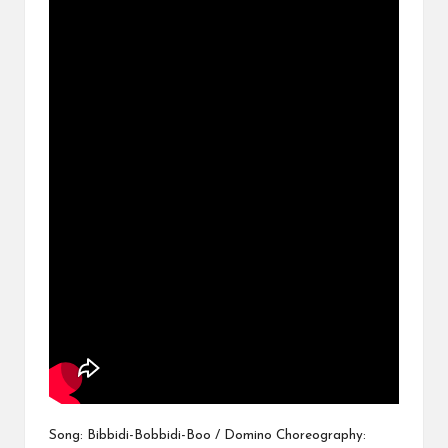
ブ
ロ
グ
で
す。
オ
リ
パ
の
通
販
サ
イ
ト
を
比
較
し、
お
す
Song: Bibbidi-Bobbidi-Boo / Domino Choreography:
す