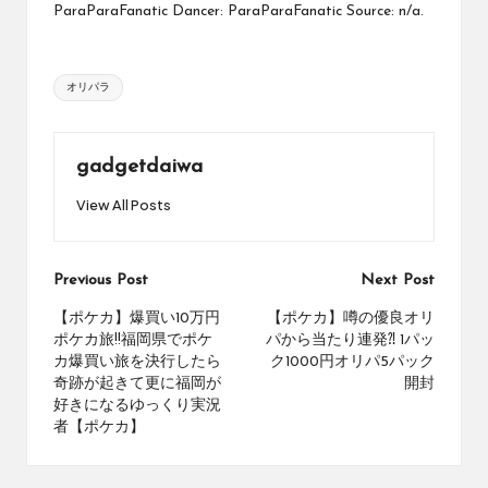
ParaParaFanatic Dancer: ParaParaFanatic Source: n/a.
め
の
シ
Tags:
ョ
オリパラ
ッ
プ
を
gadgetdaiwa
紹
介
View All Posts
し
て
い
Post
Previous Post
Next Post
ま
す。
navigation
【ポケカ】爆買い10万円
【ポケカ】噂の優良オリ
ポケカ旅!!福岡県でポケ
パから当たり連発⁈ 1パッ
カ爆買い旅を決行したら
ク1000円オリパ5パック
奇跡が起きて更に福岡が
開封
好きになるゆっくり実況
者【ポケカ】