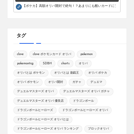
【ポケカ】高額オリパ開封で絶句！？あまりにも酷いカードにブチギレ。
タグ
clove
clove ポケモンカード オリパ
pokemon
pokemontcg
SDBH
shorts
オリパ
オリパとは ポケモン
オリパとは 遊戯王
オリパ ポケカ
オリパ ポケモン
オリパ開封
ガチャ
デュエマ
デュエルマスターズ オリパ
デュエルマスターズ オリパ ガチャ
デュエルマスターズ オリパ 優良店
ドラゴンボール
ドラゴンボールヒーローズ
ドラゴンボールヒーローズ オリパ
ドラゴンボールヒーローズ オリパとは
ドラゴンボールヒーローズ オリパ ランキング
ブロックオリパ