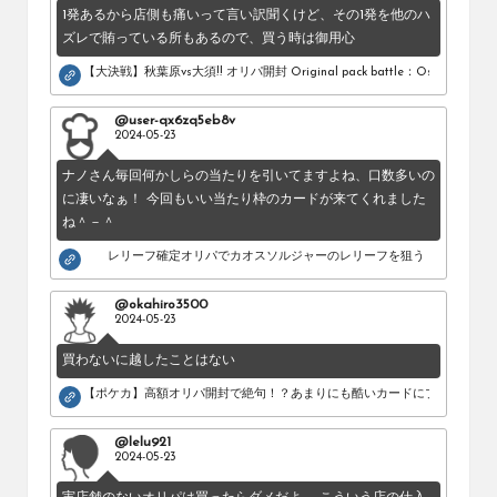
1発あるから店側も痛いって言い訳聞くけど、その1発を他のハ
ズレで賄っている所もあるので、買う時は御用心
【大決戦】秋葉原vs大須!! オリパ開封 Original pack battle：Osu vs Akihab
@user-qx6zq5eb8v
2024-05-23
ナノさん毎回何かしらの当たりを引いてますよね、口数多いの
に凄いなぁ！ 今回もいい当たり枠のカードが来てくれました
ね＾－＾
レリーフ確定オリパでカオスソルジャーのレリーフを狙う！
@okahiro3500
2024-05-23
買わないに越したことはない
【ポケカ】高額オリパ開封で絶句！？あまりにも酷いカードにブチギレ。
@lelu921
2024-05-23