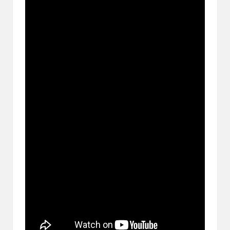
ブ
ロ
グ
で
す。
オ
リ
パ
の
通
販
サ
イ
ト
を
比
較
し、
お
す
す