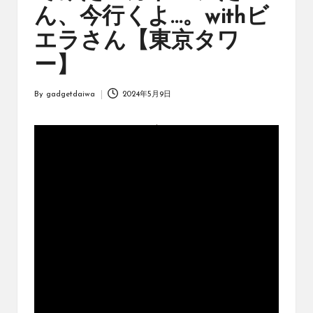
オ
ん、今行くよ…。withビ
リ
ジ
エラさん【東京タワ
ナ
ー】
ル
パ
ッ
By
gadgetdaiwa
2024年5月9日
Posted
ク
by
の
購
入
に
役
立
つ
動
画
を
紹
介
す
る