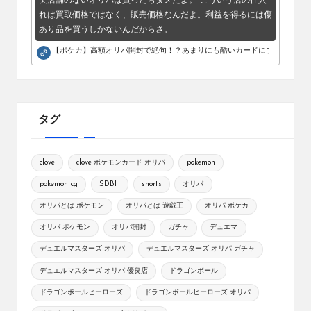
実店舗のないオリパは買ったらダメだよ。 こういう店の仕入
れは買取価格ではなく、販売価格なんだよ。利益を得るには傷
あり品を買うしかないんだからさ。
【ポケカ】高額オリパ開封で絶句！？あまりにも酷いカードにブチギレ。
タグ
clove
clove ポケモンカード オリパ
pokemon
pokemontcg
SDBH
shorts
オリパ
オリパとは ポケモン
オリパとは 遊戯王
オリパ ポケカ
オリパ ポケモン
オリパ開封
ガチャ
デュエマ
デュエルマスターズ オリパ
デュエルマスターズ オリパ ガチャ
デュエルマスターズ オリパ 優良店
ドラゴンボール
ドラゴンボールヒーローズ
ドラゴンボールヒーローズ オリパ