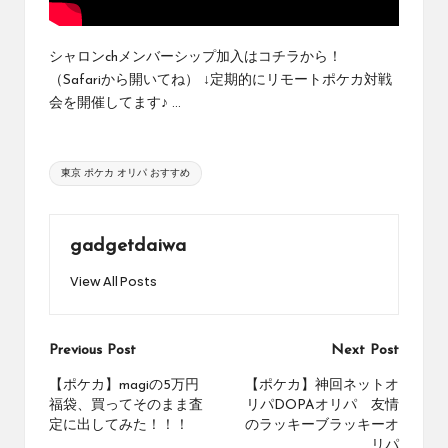
め
の
シ
シャロンchメンバーシップ加入はコチラから！
ョ
（Safariから開いてね） ↓定期的にリモートポケカ対戦
ッ
会を開催してます♪ ...
プ
を
紹
Tags:
東京 ポケカ オリパ おすすめ
介
し
て
い
gadgetdaiwa
ま
View All Posts
す。
Post
Previous Post
Next Post
navigation
【ポケカ】magiの5万円
【ポケカ】神回ネットオ
福袋、買ってそのまま査
リパDOPAオリパ 友情
定に出してみた！！！
のラッキーブラッキーオ
リパ