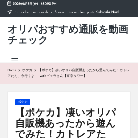
2026年8月7日(金)
-
6:50:20 PM
Subscribe to our newsletter & never miss our best posts.
Subscribe Now!
Skip
to
オリパおすすめ通販を動画
content
「オ
リ
チェック
パ
お
す
す
め
Home
ポケカ
【ポケカ】凄いオリパ自販機あったから遊んでみた！カトレ
通
アたん、今行くよ…。withビエラさん【東京タワー】
販
を
動
画
Posted
ポケカ
チ
in
【ポケカ】凄いオリパ
ェ
ッ
自販機あったから遊ん
ク」
でみた！カトレアた
は、