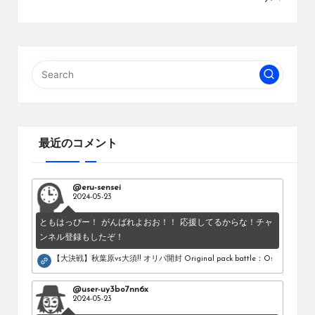
最近のコメント
@eru-sensei
2024-05-23
ともはっぴー！ がんばれよおお！！ 応援してるからな！チャ
ンネル登録もしたぞ！
【大決戦】秋葉原vs大須!! オリパ開封 Original pack battle：Osu vs Akihab
@user-uy3bo7nn6x
2024-05-23