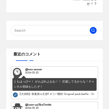
か！？
最近のコメント
@eru-sensei
2024-05-23
ともはっぴー！ がんばれよおお！！ 応援してるからな！チャ
ンネル登録もしたぞ！
【大決戦】秋葉原vs大須!! オリパ開封 Original pack battle：Osu vs Akihab
@user-uy3bo7nn6x
2024-05-23