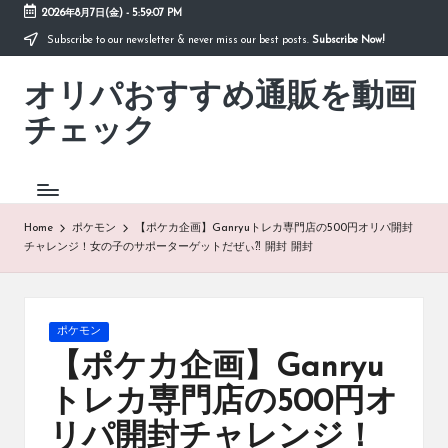
2026年8月7日(金)
-
5:59:08 PM
Subscribe to our newsletter & never miss our best posts.
Subscribe Now!
Skip
to
オリパおすすめ通販を動画
content
「オ
リ
チェック
パ
お
す
す
め
Home
ポケモン
【ポケカ企画】Ganryuトレカ専門店の500円オリパ開封
通
チャレンジ！女の子のサポーターゲットだぜぃ⁈ 開封 開封
販
を
動
画
Posted
ポケモン
チ
in
【ポケカ企画】Ganryu
ェ
ッ
トレカ専門店の500円オ
ク」
リパ開封チャレンジ！
は、