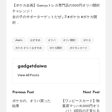
め
【ポケカ企画】Ganryuトレカ専門店の500円オリパ開封
の
チャレンジ！
シ
女の子のサポーターゲットだぜぃ⁈ #ポケカ #ポケカ開
ョ
封 ...
ッ
プ
を
Tags:
紹
shorts
おすすめ
オリパ
オリパ開封
ポケカ
介
ポケカ オリパ おすすめ
ポケカ開封
ポケモンカード
し
て
い
gadgetdaiwa
ま
す。
View All Posts
Post
Previous Post
Next Post
navigation
ポケカの、オリパ買った
【ワンピースカード】秋
結果
葉原マッハ9,000円オリ
パ！ 3回目の正直なる