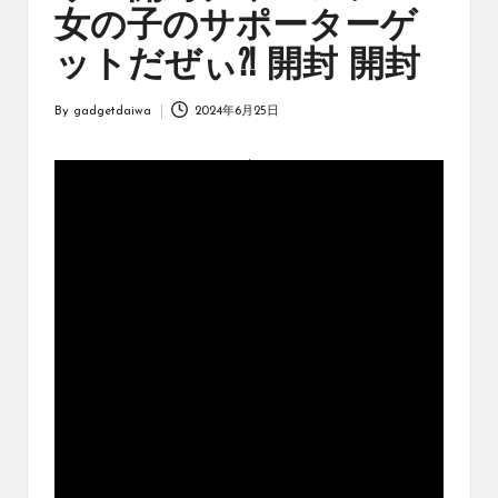
オ
女の子のサポーターゲ
リ
ジ
ットだぜぃ⁈ 開封 開封
ナ
ル
By
gadgetdaiwa
2024年6月25日
パ
Posted
ッ
by
ク
の
購
入
に
役
立
つ
動
画
を
紹
介
す
る