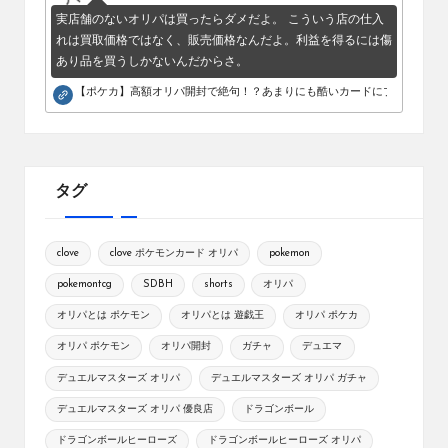
実店舗のないオリパは買ったらダメだよ。 こういう店の仕入
れは買取価格ではなく、販売価格なんだよ。利益を得るには傷
あり品を買うしかないんだからさ。
【ポケカ】高額オリパ開封で絶句！？あまりにも酷いカードにブチギレ。
タグ
clove
clove ポケモンカード オリパ
pokemon
pokemontcg
SDBH
shorts
オリパ
オリパとは ポケモン
オリパとは 遊戯王
オリパ ポケカ
オリパ ポケモン
オリパ開封
ガチャ
デュエマ
デュエルマスターズ オリパ
デュエルマスターズ オリパ ガチャ
デュエルマスターズ オリパ 優良店
ドラゴンボール
ドラゴンボールヒーローズ
ドラゴンボールヒーローズ オリパ