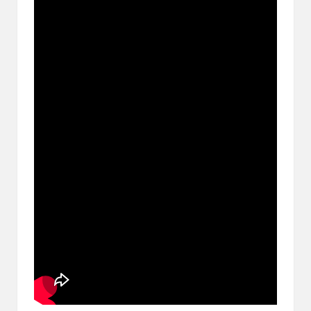
ブ
ロ
グ
で
す。
オ
リ
パ
の
通
販
サ
イ
ト
を
比
較
し、
お
す
す