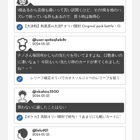
1発あるから店側も痛いって言い訳聞くけど、その1発を他のハ
ズレで賄っている所もあるので、買う時は御用心
【大決戦】秋葉原vs大須!! オリパ開封 Original pack battle：Osu vs Akihab
@user-qx6zq5eb8v
2024-05-23
ナノさん毎回何かしらの当たりを引いてますよね、口数多いの
に凄いなぁ！ 今回もいい当たり枠のカードが来てくれました
ね＾－＾
レリーフ確定オリパでカオスソルジャーのレリーフを狙う！
@okahiro3500
2024-05-23
買わないに越したことはない
【ポケカ】高額オリパ開封で絶句！？あまりにも酷いカードにブチギレ。
@lelu921
2024-05-23