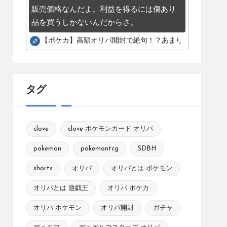
販売価格なんだよ。利益を得るには傷あり
品を買うしかないんだからさ。
【ポケカ】高額オリパ開封で絶句！？あまりにも酷いカー
タグ
clove
clove ポケモンカード オリパ
pokemon
pokemontcg
SDBH
shorts
オリパ
オリパとは ポケモン
オリパとは 遊戯王
オリパ ポケカ
オリパ ポケモン
オリパ開封
ガチャ