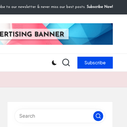
ibe to our newsletter & never miss our best posts.
Subscribe Now!
Subscribe