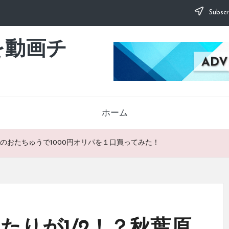
Subscr
を動画チ
ホーム
原のおたちゅうで1000円オリパを１口買ってみた！