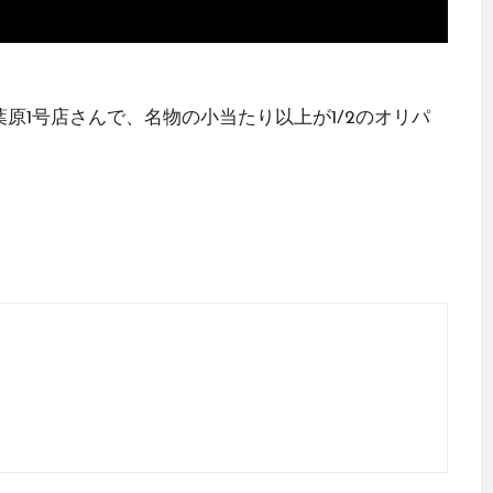
原1号店さんで、名物の小当たり以上が1/2のオリパ