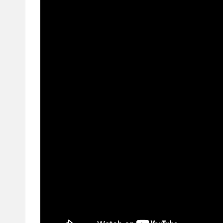
つ
動
画
を
紹
介
す
る
ブ
ロ
グ
で
す。
オ
リ
パ
の
通