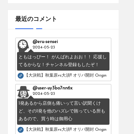
最近のコメント
@eru-sensei
2024-05-23
ともはっぴー！ がんばれよおお！！ 応援し
てるからな！チャンネル登録もしたぞ！
【大決戦】秋葉原vs大須!! オリパ開封 Original pack battle：Os
@user-uy3bo7nn6x
2024-05-23
1発あるから店側も痛いって言い訳聞くけ
ど、その1発を他のハズレで賄っている所も
あるので、買う時は御用心
【大決戦】秋葉原vs大須!! オリパ開封 Original pack battle：Os