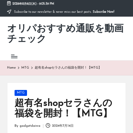
2026年8月6日(木)
-
9:05:40 PM
Subscribe to our newsletter & never miss our best posts.
Subscribe Now!
Skip
to
オリパおすすめ通販を動画
content
「オ
リ
チェック
パ
お
す
す
め
Home
MTG
超有名shopセラさんの福袋を開封！【MTG】
通
販
を
動
Posted
MTG
画
in
超有名shopセラさんの
チ
ェ
福袋を開封！【MTG】
ッ
ク」
By
gadgetdaiwa
2024年7月14日
は、
Posted