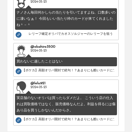
2024-05-23
ナノさん毎回何かしらの当たりを引いてますよね、口数多いの
に凄いなぁ！ 今回もいい当たり枠のカードが来てくれました
ね＾－＾
レリーフ確定オリパでカオスソルジャーのレリーフを狙う！
@okahiro3500
2024-05-23
買わないに越したことはない
【ポケカ】高額オリパ開封で絶句！？あまりにも酷いカードにブチギレ。
@lelu921
2024-05-23
実店舗のないオリパは買ったらダメだよ。 こういう店の仕入
れは買取価格ではなく、販売価格なんだよ。利益を得るには傷
あり品を買うしかないんだからさ。
【ポケカ】高額オリパ開封で絶句！？あまりにも酷いカードにブチギレ。