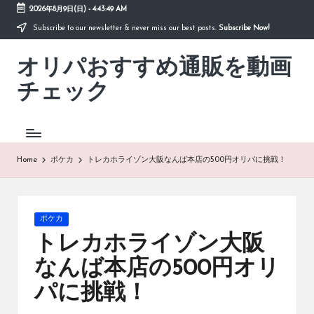
2026年8月9日(日)
-
4:43:50 AM
Subscribe to our newsletter & never miss our best posts.
Subscribe Now!
Skip
to
オリパおすすめ通販を動画
content
「オ
リ
チェック
パ
お
す
す
め
Home
ポケカ
トレカホライゾン大阪なんば本店の500円オリパに挑戦！
通
販
を
動
Posted
ポケカ
画
in
トレカホライゾン大阪
チ
ェ
なんば本店の500円オリ
ッ
パに挑戦！
ク」
は、