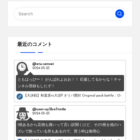
最近のコメント
@eru-sensei
2024-05-23
ともはっぴー！ がんばれよおお！！ 応援してるからな！チャ
ンネル登録もしたぞ！
【大決戦】秋葉原vs大須!! オリパ開封 Original pack battle：Osu vs Akihab
@user-uy3bo7nn6x
2024-05-23
1発あるから店側も痛いって言い訳聞くけど、その1発を他のハ
ズレで賄っている所もあるので、買う時は御用心