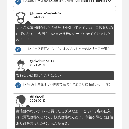
【大決戦】秋葉原vs大須!! オリパ開封 Original pack battle：Osu vs Akihab
@user-qx6zq5eb8v
2024-05-23
ナノさん毎回何かしらの当たりを引いてますよね、口数多いの
に凄いなぁ！ 今回もいい当たり枠のカードが来てくれました
ね＾－＾
レリーフ確定オリパでカオスソルジャーのレリーフを狙う！
@okahiro3500
2024-05-23
買わないに越したことはない
【ポケカ】高額オリパ開封で絶句！？あまりにも酷いカードにブチギレ。
@lelu921
2024-05-23
実店舗のないオリパは買ったらダメだよ。 こういう店の仕入
れは買取価格ではなく、販売価格なんだよ。利益を得るには傷
あり品を買うしかないんだからさ。