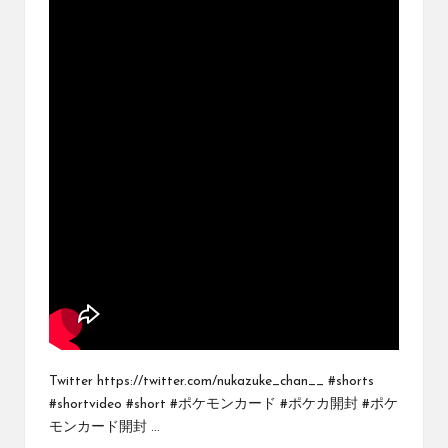
ブ
ロ
グ
で
す。
オ
リ
パ
の
通
販
サ
イ
ト
を
比
較
し、
Twitter https://twitter.com/nukazuke_chan__ #shorts
お
#shortvideo #short #ポケモンカード #ポケカ開封 #ポケ
す
モンカード開封 ...
す