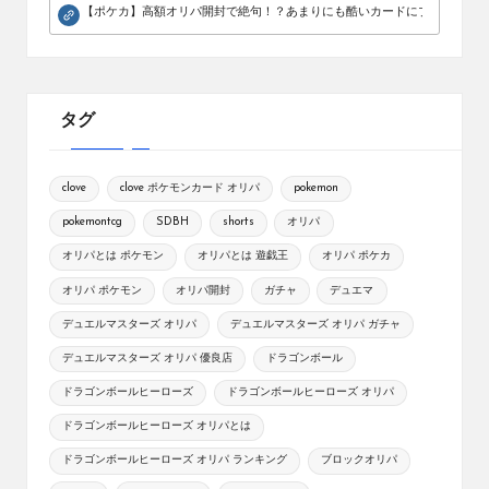
【ポケカ】高額オリパ開封で絶句！？あまりにも酷いカードにブチギレ。
タグ
clove
clove ポケモンカード オリパ
pokemon
pokemontcg
SDBH
shorts
オリパ
オリパとは ポケモン
オリパとは 遊戯王
オリパ ポケカ
オリパ ポケモン
オリパ開封
ガチャ
デュエマ
デュエルマスターズ オリパ
デュエルマスターズ オリパ ガチャ
デュエルマスターズ オリパ 優良店
ドラゴンボール
ドラゴンボールヒーローズ
ドラゴンボールヒーローズ オリパ
ドラゴンボールヒーローズ オリパとは
ドラゴンボールヒーローズ オリパ ランキング
ブロックオリパ