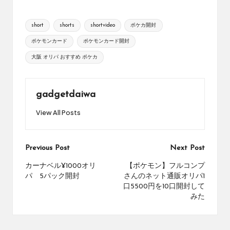
め
の
Tags:
short
shorts
shortvideo
ポケカ開封
シ
ョ
ポケモンカード
ポケモンカード開封
ッ
大阪 オリパ おすすめ ポケカ
プ
を
紹
介
gadgetdaiwa
し
View All Posts
て
い
ま
す。
Post
Previous Post
Next Post
navigation
カーナベル¥1000オリ
【ポケモン】フルコンプ
パ 5パック開封
さんのネット通販オリパ1
口5500円を10口開封して
みた