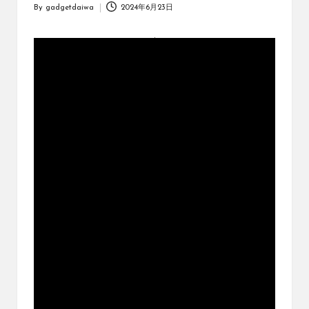
オ
By
gadgetdaiwa
2024年6月23日
Posted
リ
by
ジ
ナ
ル
パ
ッ
ク
の
購
入
に
役
立
つ
動
画
を
紹
介
す
る