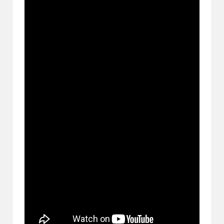
ブ
ロ
グ
で
す。
オ
リ
パ
の
通
販
サ
イ
ト
を
比
較
し、
お
す
す