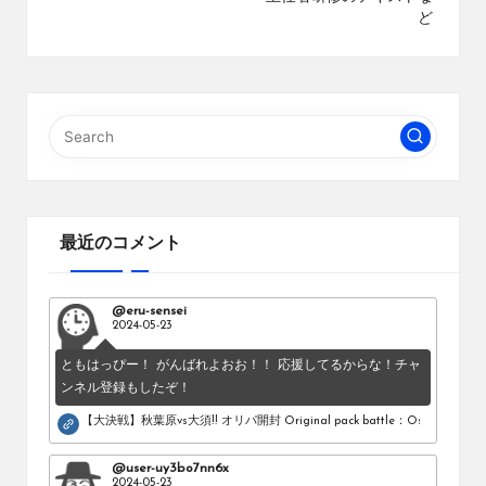
ど
最近のコメント
@eru-sensei
2024-05-23
ともはっぴー！ がんばれよおお！！ 応援してるからな！チャ
ンネル登録もしたぞ！
【大決戦】秋葉原vs大須!! オリパ開封 Original pack battle：Osu vs Akihab
@user-uy3bo7nn6x
2024-05-23