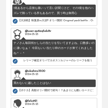
1発あるから店側も痛いって言い訳聞くけど、その1発を他のハ
ズレで賄っている所もあるので、買う時は御用心
【大決戦】秋葉原vs大須!! オリパ開封 Original pack battle：Osu vs Akihab
@user-qx6zq5eb8v
2024-05-23
ナノさん毎回何かしらの当たりを引いてますよね、口数多いの
に凄いなぁ！ 今回もいい当たり枠のカードが来てくれました
ね＾－＾
レリーフ確定オリパでカオスソルジャーのレリーフを狙う！
@okahiro3500
2024-05-23
買わないに越したことはない
【ポケカ】高額オリパ開封で絶句！？あまりにも酷いカードにブチギレ。
@lelu921
2024-05-23