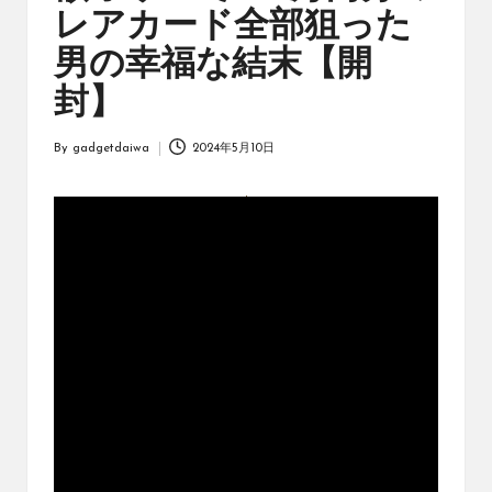
オ
レアカード全部狙った
リ
ジ
男の幸福な結末【開
ナ
封】
ル
パ
ッ
By
gadgetdaiwa
2024年5月10日
Posted
ク
by
の
購
入
に
役
立
つ
動
画
を
紹
介
す
る