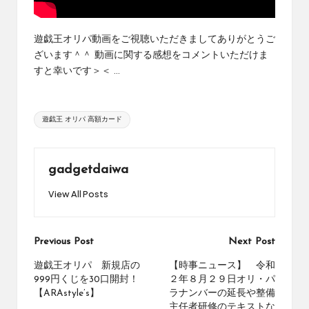
め
の
シ
遊戯王オリパ動画をご視聴いただきましてありがとうご
ョ
ざいます＾＾ 動画に関する感想をコメントいただけま
ッ
すと幸いです＞＜ ...
プ
を
紹
Tags:
遊戯王 オリパ 高額カード
介
し
て
い
gadgetdaiwa
ま
View All Posts
す。
Post
Previous Post
Next Post
navigation
遊戯王オリパ 新規店の
【時事ニュース】 令和
999円くじを30口開封！
２年８月２９日オリ・パ
【ARAstyle’s】
ラナンバーの延長や整備
主任者研修のテキストな