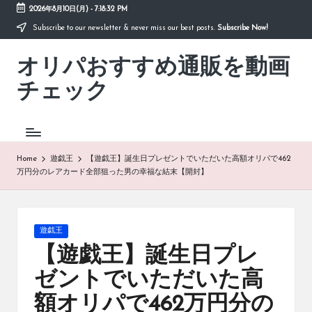
2026年8月10日(月)
-
7:18:33 PM
Subscribe to our newsletter & never miss our best posts.
Subscribe Now!
Skip
to
オリパおすすめ通販を動画
content
「オ
リ
チェック
パ
お
す
す
め
Home
遊戯王
【遊戯王】誕生日プレゼントでいただいた高額オリパで462
通
万円分のレアカード全部狙った男の幸福な結末【開封】
販
を
動
画
Posted
遊戯王
チ
in
【遊戯王】誕生日プレ
ェ
ッ
ゼントでいただいた高
ク」
額オリパで462万円分の
は、