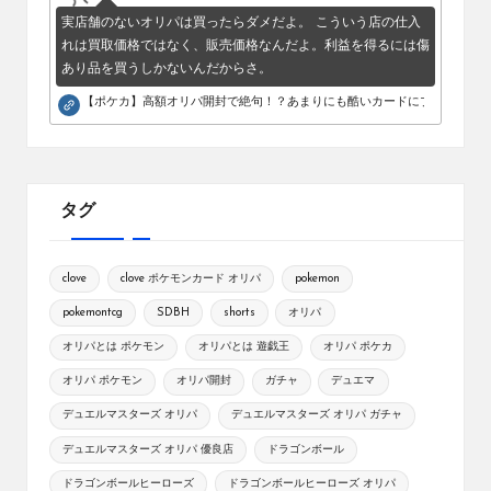
実店舗のないオリパは買ったらダメだよ。 こういう店の仕入
れは買取価格ではなく、販売価格なんだよ。利益を得るには傷
あり品を買うしかないんだからさ。
【ポケカ】高額オリパ開封で絶句！？あまりにも酷いカードにブチギレ。
タグ
clove
clove ポケモンカード オリパ
pokemon
pokemontcg
SDBH
shorts
オリパ
オリパとは ポケモン
オリパとは 遊戯王
オリパ ポケカ
オリパ ポケモン
オリパ開封
ガチャ
デュエマ
デュエルマスターズ オリパ
デュエルマスターズ オリパ ガチャ
デュエルマスターズ オリパ 優良店
ドラゴンボール
ドラゴンボールヒーローズ
ドラゴンボールヒーローズ オリパ