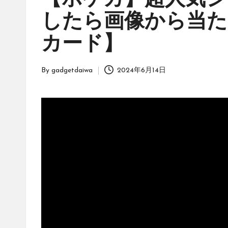
【ポケカ】超人気シ
ッ
したら画像から当た
ク」
は、
カード】
オ
リ
ジ
By
gadgetdaiwa
2024年6月14日
Posted
ナ
by
ル
パ
ッ
ク
の
購
入
に
役
立