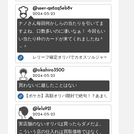
@user-qx6zq5eb8v
2024-05-23
ナノさん毎回何かしらの当たりを引いてま
すよね、口数多いのに凄いなぁ！ 今回もい
い当たり枠のカードが来てくれましたね＾
－＾
レリーフ確定オリパでカオスソルジャーのレリーフを
@okahiro3500
2024-05-23
買わないに越したことはない
【ポケカ】高額オリパ開封で絶句！？あまりにも酷いカー
@lelu921
2024-05-23
実店舗のないオリパは買ったらダメだよ。
こういう店の仕入れは買取価格ではなく、