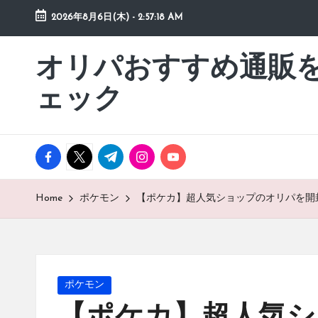
2026年8月6日(木)
-
2:57:19 AM
Skip
to
オリパおすすめ通販
「オ
content
リ
ェック
パ
お
す
facebook.com
twitter.com
t.me
instagram.com
youtube.com
す
め
通
Home
ポケモン
【ポケカ】超人気ショップのオリパを開
販
を
動
画
Posted
ポケモン
チ
in
ェ