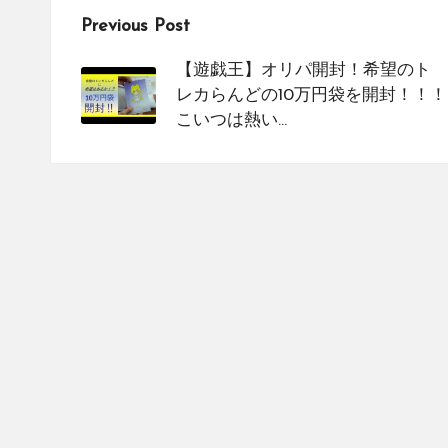
を
Post
Previous Post
紹
navigation
介
【遊戯王】オリパ開封！希望のト
し
レカらんどの10万円袋を開封！！！
こいつは熱い…
て
い
ま
す。