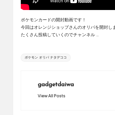
販
サ
イ
ポケモンカードの開封動画です！
ト
今回はオレンジショップさんのオリパを開封し
を
たくさん投稿していくのでチャンネル ...
比
較
し、
ポケモン オリパ ナタデココ
お
Tags:
す
す
め
gadgetdaiwa
の
シ
View All Posts
ョ
ッ
プ