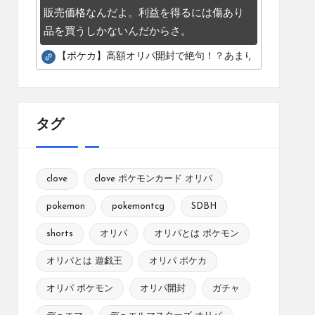
販売価格なんだよ。利益を得るには傷あり
品を買うしかないんだからさ。
【ポケカ】高額オリパ開封で絶句！？あまりにも酷いカー
タグ
clove
clove ポケモンカード オリパ
pokemon
pokemontcg
SDBH
shorts
オリパ
オリパとは ポケモン
オリパとは 遊戯王
オリパ ポケカ
オリパ ポケモン
オリパ開封
ガチャ