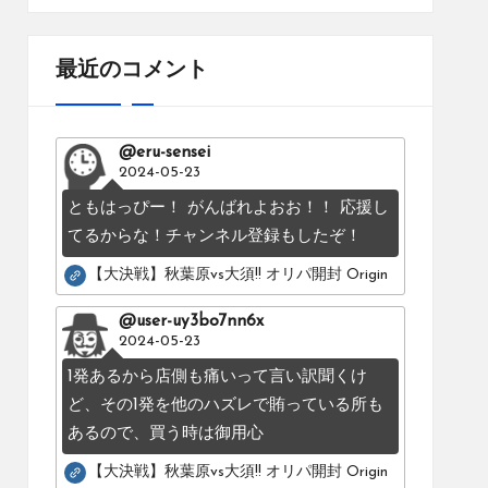
最近のコメント
@eru-sensei
2024-05-23
ともはっぴー！ がんばれよおお！！ 応援し
てるからな！チャンネル登録もしたぞ！
【大決戦】秋葉原vs大須!! オリパ開封 Original pack battle：Os
@user-uy3bo7nn6x
2024-05-23
1発あるから店側も痛いって言い訳聞くけ
ど、その1発を他のハズレで賄っている所も
あるので、買う時は御用心
【大決戦】秋葉原vs大須!! オリパ開封 Original pack battle：Os