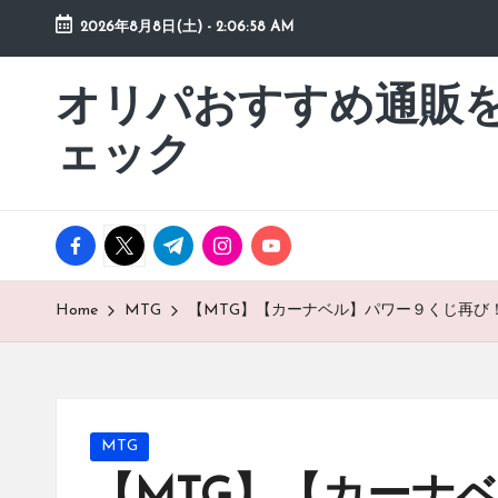
2026年8月8日(土)
-
2:06:59 AM
Skip
to
オリパおすすめ通販
「オ
content
リ
ェック
パ
お
す
facebook.com
twitter.com
t.me
instagram.com
youtube.com
す
め
通
Home
MTG
【MTG】【カーナベル】パワー９くじ再び！？
販
を
動
画
Posted
MTG
チ
in
ェ