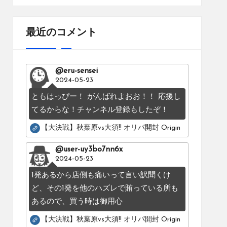
最近のコメント
@eru-sensei
2024-05-23
ともはっぴー！ がんばれよおお！！ 応援し
てるからな！チャンネル登録もしたぞ！
【大決戦】秋葉原vs大須!! オリパ開封 Original pack battle：Os
@user-uy3bo7nn6x
2024-05-23
1発あるから店側も痛いって言い訳聞くけ
ど、その1発を他のハズレで賄っている所も
あるので、買う時は御用心
【大決戦】秋葉原vs大須!! オリパ開封 Original pack battle：Os