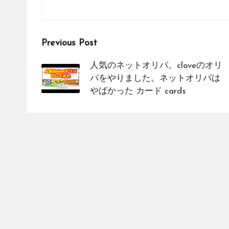
を
紹
介
Post
Previous Post
し
て
navigation
人気のネットオリパ。cloveのオリ
い
パをやりました。ネットオリパは
ま
やばかった カード cards
す。