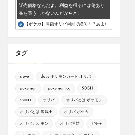
販売価格なんだよ。利益を得るには傷あり
品を買うしかないんだからさ。
【ポケカ】高額オリパ開封で絶句！？あまりにも酷いカー
タグ
clove
clove ポケモンカード オリパ
pokemon
pokemontcg
SDBH
shorts
オリパ
オリパとは ポケモン
オリパとは 遊戯王
オリパ ポケカ
オリパ ポケモン
オリパ開封
ガチャ