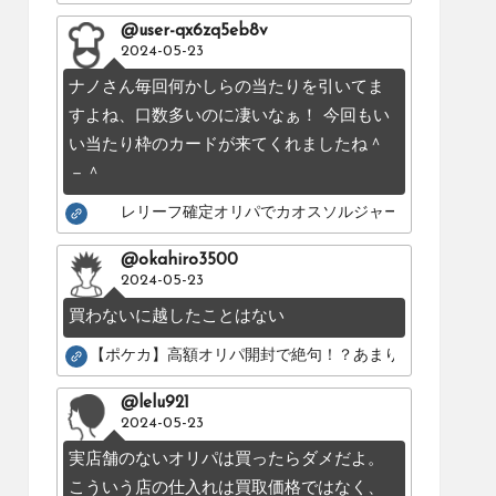
@user-qx6zq5eb8v
2024-05-23
ナノさん毎回何かしらの当たりを引いてま
すよね、口数多いのに凄いなぁ！ 今回もい
い当たり枠のカードが来てくれましたね＾
－＾
レリーフ確定オリパでカオスソルジャーのレリーフを
@okahiro3500
2024-05-23
買わないに越したことはない
【ポケカ】高額オリパ開封で絶句！？あまりにも酷いカー
@lelu921
2024-05-23
実店舗のないオリパは買ったらダメだよ。
こういう店の仕入れは買取価格ではなく、