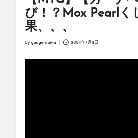
【MTG】【カーナ
ッ
び！？Mox Pear
ク」
は、
果、、、
オ
リ
ジ
By
gadgetdaiwa
2024年7月2日
Posted
ナ
by
ル
パ
ッ
ク
の
購
入
に
役
立