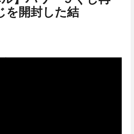
ベル】パワー９くじ再
lくじを開封した結