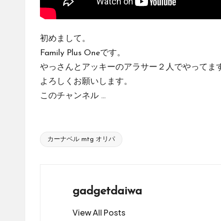
販
サ
イ
初めまして。
ト
Family Plus Oneです。
を
やっさんとアッキーのアラサー２人でやってま
比
よろしくお願いします。
較
このチャンネル ...
し、
お
す
す
カーナベル mtg オリパ
Tags:
め
の
シ
gadgetdaiwa
ョ
ッ
View All Posts
プ