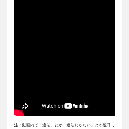
ブ
ロ
グ
で
す。
オ
リ
パ
の
通
販
サ
イ
ト
を
比
較
し、
お
す
注：動画内で「違法」とか「違法じゃない」とか連呼し
す