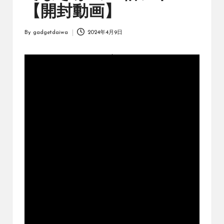
オ
【開封動画】
リ
ジ
By
gadgetdaiwa
2024年4月9日
ナ
Posted
ル
by
パ
ッ
ク
の
購
入
に
役
立
つ
動
画
を
紹
介
す
る