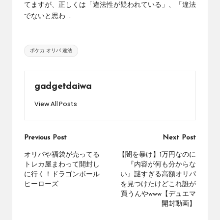
てますが、正しくは「違法性が疑われている」、「違法
め
の
でないと思わ ...
シ
ョ
ッ
Tags:
ポケカ オリパ 違法
プ
を
紹
gadgetdaiwa
介
し
View All Posts
て
い
ま
Post
Previous Post
Next Post
す。
navigation
オリパや福袋が売ってる
【闇を暴け】1万円なのに
トレカ屋まわって開封し
『内容が何も分からな
に行く！ドラゴンボール
い』謎すぎる高額オリパ
ヒーローズ
を見つけたけどこれ誰が
買うんやwww【デュエマ
開封動画】