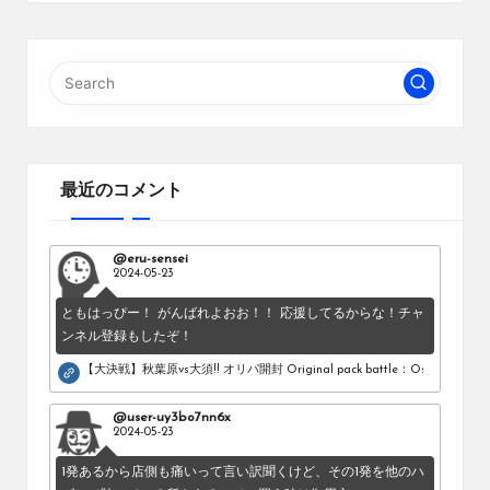
最近のコメント
@eru-sensei
2024-05-23
ともはっぴー！ がんばれよおお！！ 応援してるからな！チャ
ンネル登録もしたぞ！
【大決戦】秋葉原vs大須!! オリパ開封 Original pack battle：Osu vs Akihab
@user-uy3bo7nn6x
2024-05-23
1発あるから店側も痛いって言い訳聞くけど、その1発を他のハ