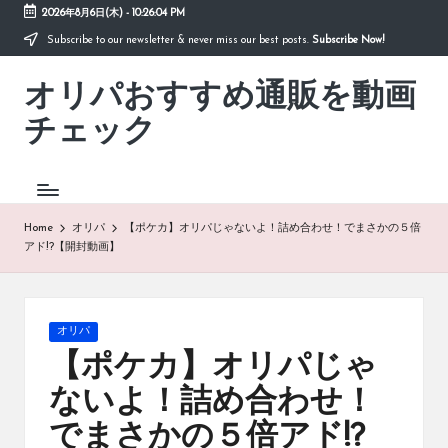
2026年8月6日(木)
-
10:26:04 PM
Subscribe to our newsletter & never miss our best posts.
Subscribe Now!
Skip
to
オリパおすすめ通販を動画
content
「オ
リ
チェック
パ
お
す
す
め
Home
オリパ
【ポケカ】オリパじゃないよ！詰め合わせ！でまさかの５倍
通
アド!?【開封動画】
販
を
動
画
Posted
オリパ
チ
in
【ポケカ】オリパじゃ
ェ
ッ
ないよ！詰め合わせ！
ク」
でまさかの５倍アド!?
は、