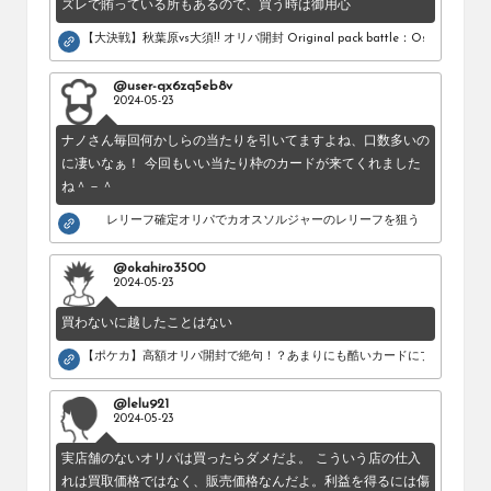
ズレで賄っている所もあるので、買う時は御用心
【大決戦】秋葉原vs大須!! オリパ開封 Original pack battle：Osu vs Akihab
@user-qx6zq5eb8v
2024-05-23
ナノさん毎回何かしらの当たりを引いてますよね、口数多いの
に凄いなぁ！ 今回もいい当たり枠のカードが来てくれました
ね＾－＾
レリーフ確定オリパでカオスソルジャーのレリーフを狙う！
@okahiro3500
2024-05-23
買わないに越したことはない
【ポケカ】高額オリパ開封で絶句！？あまりにも酷いカードにブチギレ。
@lelu921
2024-05-23
実店舗のないオリパは買ったらダメだよ。 こういう店の仕入
れは買取価格ではなく、販売価格なんだよ。利益を得るには傷