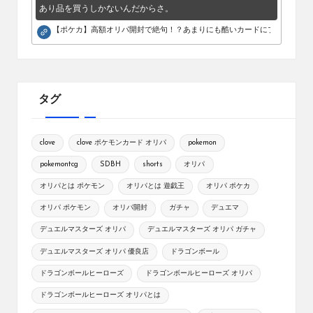
あり品を買うしかないんだからさ。
【ポケカ】高額オリパ開封で絶句！？あまりにも酷いカードにブチギレ。
タグ
clove
clove ポケモンカード オリパ
pokemon
pokemontcg
SDBH
shorts
オリパ
オリパとは ポケモン
オリパとは 遊戯王
オリパ ポケカ
オリパ ポケモン
オリパ開封
ガチャ
デュエマ
デュエルマスターズ オリパ
デュエルマスターズ オリパ ガチャ
デュエルマスターズ オリパ 優良店
ドラゴンボール
ドラゴンボールヒーローズ
ドラゴンボールヒーローズ オリパ
ドラゴンボールヒーローズ オリパとは