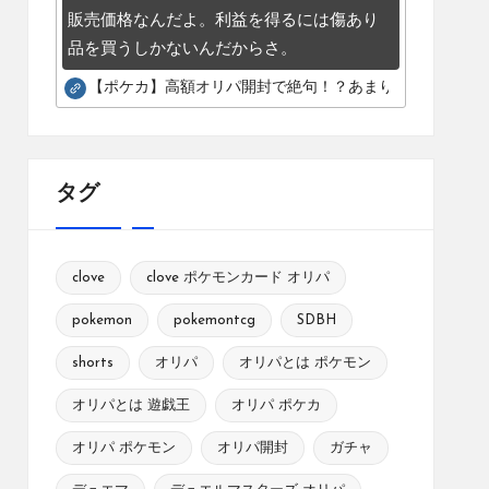
販売価格なんだよ。利益を得るには傷あり
品を買うしかないんだからさ。
【ポケカ】高額オリパ開封で絶句！？あまりにも酷いカー
タグ
clove
clove ポケモンカード オリパ
pokemon
pokemontcg
SDBH
shorts
オリパ
オリパとは ポケモン
オリパとは 遊戯王
オリパ ポケカ
オリパ ポケモン
オリパ開封
ガチャ