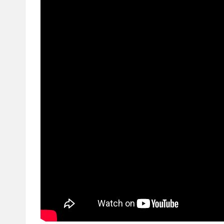
つ
動
画
を
紹
介
す
る
ブ
ロ
グ
で
す。
オ
リ
パ
の
通