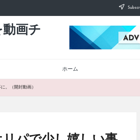
Subscr
を動画チ
ホーム
事に。（開封動画）