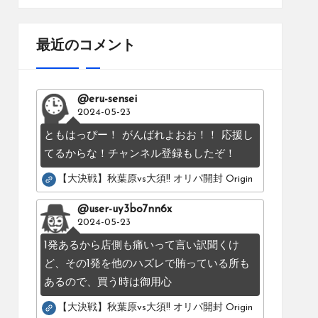
最近のコメント
@eru-sensei
2024-05-23
ともはっぴー！ がんばれよおお！！ 応援し
てるからな！チャンネル登録もしたぞ！
【大決戦】秋葉原vs大須!! オリパ開封 Original pack battle：Os
@user-uy3bo7nn6x
2024-05-23
1発あるから店側も痛いって言い訳聞くけ
ど、その1発を他のハズレで賄っている所も
あるので、買う時は御用心
【大決戦】秋葉原vs大須!! オリパ開封 Original pack battle：Os