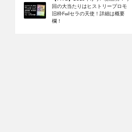
navigation
を
回の大当たりはヒストリープロモ
紹
旧枠Foilセラの天使！詳細は概要
介
欄！
し
て
い
ま
す。