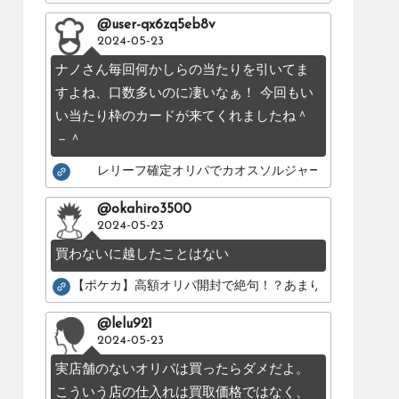
@user-qx6zq5eb8v
2024-05-23
ナノさん毎回何かしらの当たりを引いてま
すよね、口数多いのに凄いなぁ！ 今回もい
い当たり枠のカードが来てくれましたね＾
－＾
レリーフ確定オリパでカオスソルジャーのレリーフを
@okahiro3500
2024-05-23
買わないに越したことはない
【ポケカ】高額オリパ開封で絶句！？あまりにも酷いカー
@lelu921
2024-05-23
実店舗のないオリパは買ったらダメだよ。
こういう店の仕入れは買取価格ではなく、