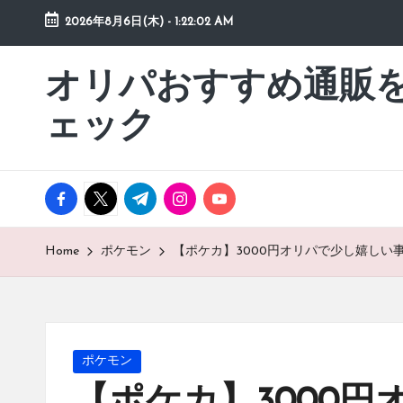
2026年8月6日(木)
-
1:22:03 AM
Skip
to
オリパおすすめ通販
「オ
content
リ
ェック
パ
お
す
facebook.com
twitter.com
t.me
instagram.com
youtube.com
す
め
通
Home
ポケモン
【ポケカ】3000円オリパで少し嬉しい
販
を
動
画
Posted
ポケモン
チ
in
ェ