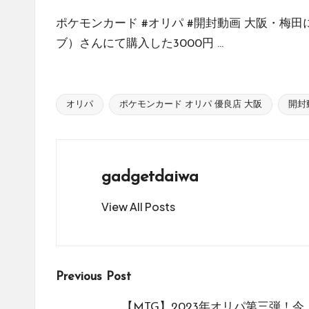
販
ポケモンカード #オリパ #開封動画 大阪・梅田にあ
サ
ブ）さんにて購入した3000円 ...
イ
ト
を
比
オリパ
ポケモンカード オリパ 優良店 大阪
開封
Tags:
較
し、
お
gadgetdaiwa
す
す
View All Posts
め
の
シ
ョ
Post
Previous Post
ッ
プ
【MTG】2023年オリパ第三弾！今