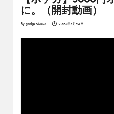
【ポケカ】3000
ッ
に。（開封動画）
ク」
は、
オ
By
gadgetdaiwa
2024年5月28日
Posted
リ
by
ジ
ナ
ル
パ
ッ
ク
の
購
入
に
役
立