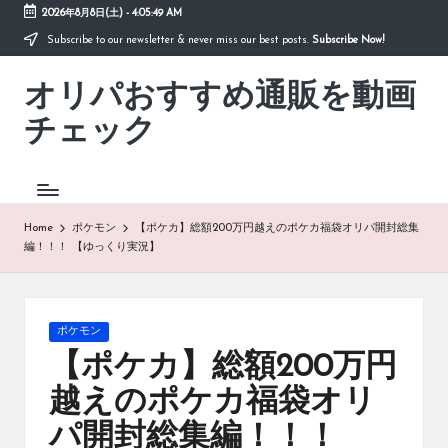
2026年8月8日(土)
-
4:05:49 AM
Subscribe to our newsletter & never miss our best posts.
Subscribe Now!
Skip
to
オリパおすすめ通販を動画
content
「オ
リ
チェック
パ
お
す
す
め
Home
ポケモン
【ポケカ】総額200万円越えのポケカ福袋オリパ開封総集
通
編！！！ 【ゆっくり実況】
販
を
動
画
Posted
ポケモン
チ
in
【ポケカ】総額200万円
ェ
ッ
越えのポケカ福袋オリ
ク」
パ開封総集編！！！
は、