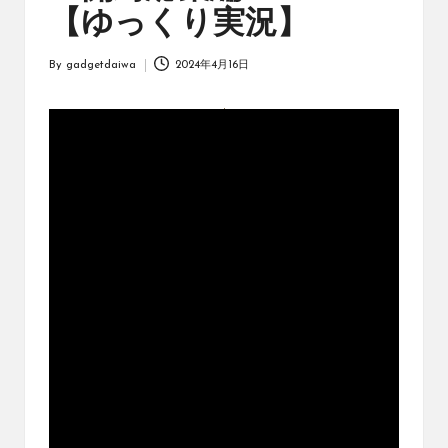
オ
【ゆっくり実況】
リ
ジ
By
gadgetdaiwa
2024年4月16日
ナ
Posted
ル
by
パ
ッ
ク
の
購
入
に
役
立
つ
動
画
を
紹
介
す
る