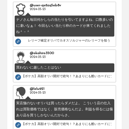
@user-qx6zq5eb8v
2024-05-23
ナノさん毎回何かしらの当たりを引いてますよね、口数多いの
に凄いなぁ！ 今回もいい当たり枠のカードが来てくれました
ね＾－＾
レリーフ確定オリパでカオスソルジャーのレリーフを狙う！
@okahiro3500
2024-05-23
買わないに越したことはない
【ポケカ】高額オリパ開封で絶句！？あまりにも酷いカードにブチギレ。
@lelu921
2024-05-23
実店舗のないオリパは買ったらダメだよ。 こういう店の仕入
れは買取価格ではなく、販売価格なんだよ。利益を得るには傷
あり品を買うしかないんだからさ。
【ポケカ】高額オリパ開封で絶句！？あまりにも酷いカードにブチギレ。