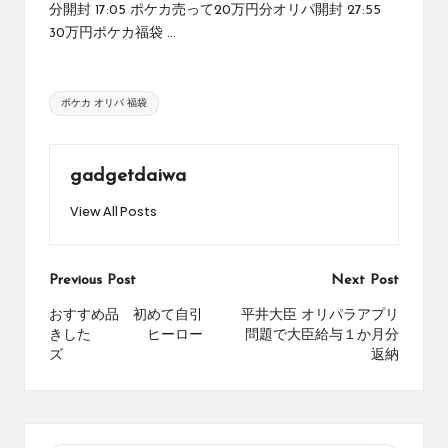
分開封 17:05 ポケカ売って20万円分オリパ開封 27:55
め
の
30万円ポケカ福袋 ...
シ
ョ
ッ
Tags:
ポケカ オリパ 福袋
プ
を
紹
gadgetdaiwa
介
し
View All Posts
て
い
ま
Post
Previous Post
Next Post
す。
navigation
おすすめ品 初めて自引
平井大臣 オリパラアプリ
きした ヒーロー
問題で大臣給与１か月分
ズ
返納