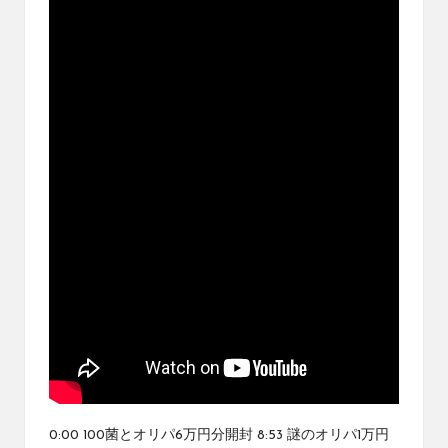
ブ
ロ
グ
で
す。
オ
リ
パ
の
通
販
サ
イ
ト
を
比
較
し、
お
す
0:00 100菌とオリパ6万円分開封 8:53 謎のオリパ1万円
す