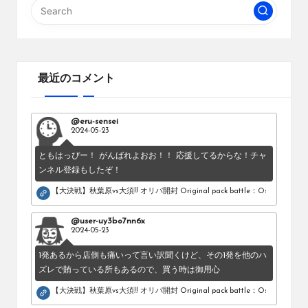
最近のコメント
@eru-sensei
2024-05-23
ともはっぴー！ がんばれよおお！！ 応援してるからな！チャ
ンネル登録もしたぞ！
【大決戦】秋葉原vs大須!! オリパ開封 Original pack battle：Osu vs Akihab
@user-uy3bo7nn6x
2024-05-23
1発あるから店側も痛いって言い訳聞くけど、その1発を他のハ
ズレで賄っている所もあるので、買う時は御用心
【大決戦】秋葉原vs大須!! オリパ開封 Original pack battle：Osu vs Akihab