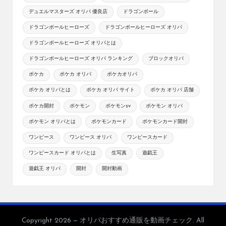
デュエルマスターズ オリパ 優良店
ドラゴンボール
ドラゴンボールヒーローズ
ドラゴンボールヒーローズ オリパ
ドラゴンボールヒーローズ オリパとは
ドラゴンボールヒーローズ オリパ ランキング
ブロックオリパ
ポケカ
ポケカ オリパ
ポケカオリパ
ポケカ オリパとは
ポケカ オリパ サイト
ポケカ オリパ 店舗
ポケカ開封
ポケモン
ポケモンsv
ポケモン オリパ
ポケモン オリパとは
ポケモンカード
ポケモンカード開封
ワンピース
ワンピース オリパ
ワンピースカード
ワンピースカード オリパとは
生写真
遊戯王
遊戯王 オリパ
開封
開封動画
Copyright 2026 — オリパおすすめ通販を動画チェック. All