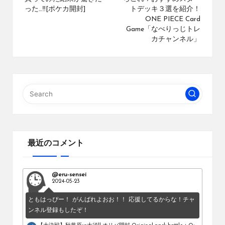
ブ
った…‼[ポケカ開封]
トデッキ３選を紹介！
ONE PIECE Card
ロ
Game「なべりっじトレ
グ
カチャンネル」
で
す。
オ
リ
パ
の
通
販
サ
イ
最近のコメント
ト
を
比
@eru-sensei
較
2024-05-23
し、
お
ともはっぴー！ がんばれよおお！！ 応援してるからな！チャ
す
ンネル登録もしたぞ！
す