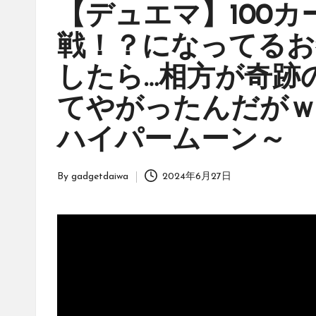
ッ
【デュエマ】100カ
ク」
戦！？になってるお
は、
オ
したら…相方が奇跡
リ
ジ
てやがったんだがｗ
ナ
ハイパームーン～
ル
パ
ッ
By
gadgetdaiwa
2024年6月27日
Posted
ク
by
の
購
入
に
役
立