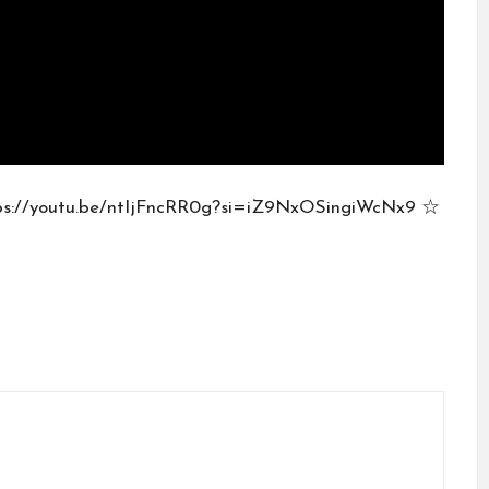
u.be/ntIjFncRR0g?si=iZ9NxOSingiWcNx9 ☆