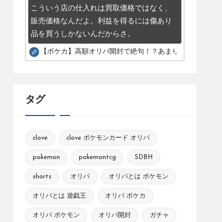
こういう店の仕入れは買取価格ではなく、
販売価格なんだよ。利益を得るには傷あり
品を買うしかないんだからさ。
【ポケカ】高額オリパ開封で絶句！？あまりにも酷いカー
タグ
clove
clove ポケモンカード オリパ
pokemon
pokemontcg
SDBH
shorts
オリパ
オリパとは ポケモン
オリパとは 遊戯王
オリパ ポケカ
オリパ ポケモン
オリパ開封
ガチャ