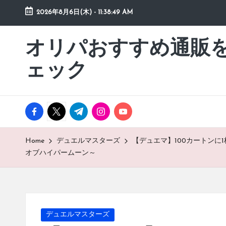
2026年8月6日(木)
-
11:38:49 AM
Skip
to
オリパおすすめ通販
「オ
content
リ
ェック
パ
お
す
facebook.com
twitter.com
t.me
instagram.com
youtube.com
す
め
通
Home
デュエルマスターズ
【デュエマ】100カートン
販
オブハイパームーン～
を
動
画
チ
Posted
デュエルマスターズ
ェ
in