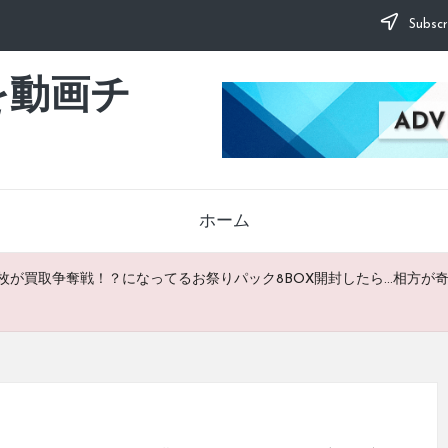
Subscr
を動画チ
ホーム
に1枚が買取争奪戦！？になってるお祭りパック8BOX開封したら…相方