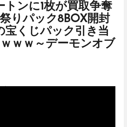
ートンに1枚が買取争奪
祭りパック8BOX開封
の宝くじパック引き当
ｗｗｗ～デーモンオブ