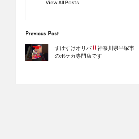
View All Posts
を
紹
介
し
Post
Previous Post
て
い
navigation
すけすけオリパ
神奈川県平塚市
ま
のポケカ専門店です
す。