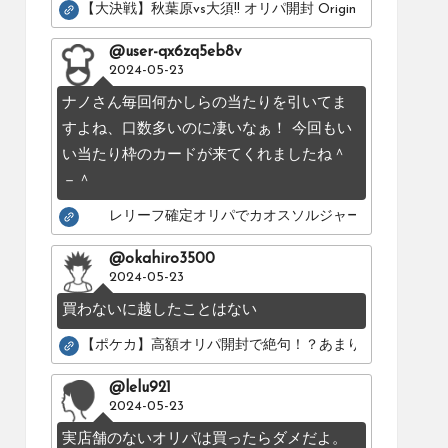
【大決戦】秋葉原vs大須!! オリパ開封 Original pack battle：Os
@user-qx6zq5eb8v
2024-05-23
ナノさん毎回何かしらの当たりを引いてま
すよね、口数多いのに凄いなぁ！ 今回もい
い当たり枠のカードが来てくれましたね＾
－＾
レリーフ確定オリパでカオスソルジャーのレリーフを
@okahiro3500
2024-05-23
買わないに越したことはない
【ポケカ】高額オリパ開封で絶句！？あまりにも酷いカー
@lelu921
2024-05-23
実店舗のないオリパは買ったらダメだよ。