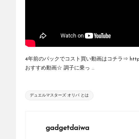
販
サ
イ
ト
を
比
較
4年前のパックでコスト買い動画はコチラ⇒ https://yout
し、
おすすめ動画☆ 調子に乗っ ...
お
す
す
め
デュエルマスターズ オリパ とは
Tags:
の
シ
ョ
gadgetdaiwa
ッ
プ