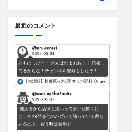
最近のコメント
@eru-sensei
2024-05-23
ともはっぴー！ がんばれよおお！！ 応援し
てるからな！チャンネル登録もしたぞ！
【大決戦】秋葉原vs大須!! オリパ開封 Original pack battle：Os
@user-uy3bo7nn6x
2024-05-23
1発あるから店側も痛いって言い訳聞くけ
ど、その1発を他のハズレで賄っている所も
あるので、買う時は御用心