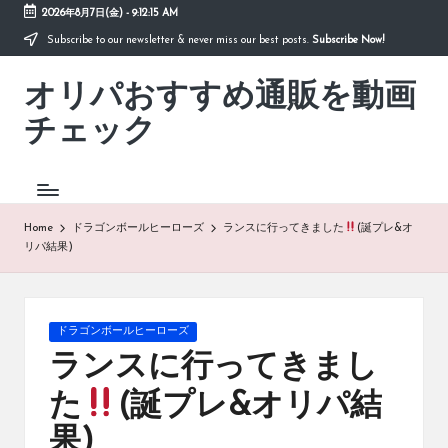
2026年8月7日(金)
-
9:12:15 AM
Subscribe to our newsletter & never miss our best posts.
Subscribe Now!
Skip
to
オリパおすすめ通販を動画
content
「オ
リ
チェック
パ
お
す
す
め
Home
ドラゴンボールヒーローズ
ランスに行ってきました
(誕プレ&オ
通
リパ結果)
販
を
動
画
Posted
ドラゴンボールヒーローズ
チ
in
ランスに行ってきまし
ェ
ッ
た
(誕プレ&オリパ結
ク」
は、
果)