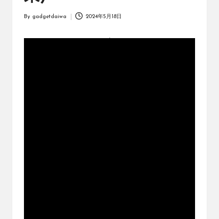
オ
リ
By
gadgetdaiwa
2024年5月18日
Posted
ジ
by
ナ
ル
パ
ッ
ク
の
購
入
に
役
立
つ
動
画
を
紹
介
す
る