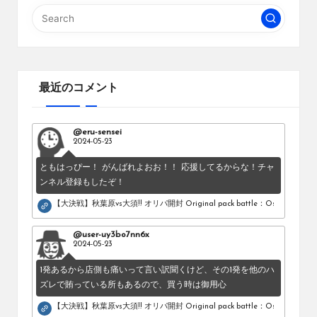
最近のコメント
@eru-sensei
2024-05-23
ともはっぴー！ がんばれよおお！！ 応援してるからな！チャ
ンネル登録もしたぞ！
【大決戦】秋葉原vs大須!! オリパ開封 Original pack battle：Osu vs Akihab
@user-uy3bo7nn6x
2024-05-23
1発あるから店側も痛いって言い訳聞くけど、その1発を他のハ
ズレで賄っている所もあるので、買う時は御用心
【大決戦】秋葉原vs大須!! オリパ開封 Original pack battle：Osu vs Akihab