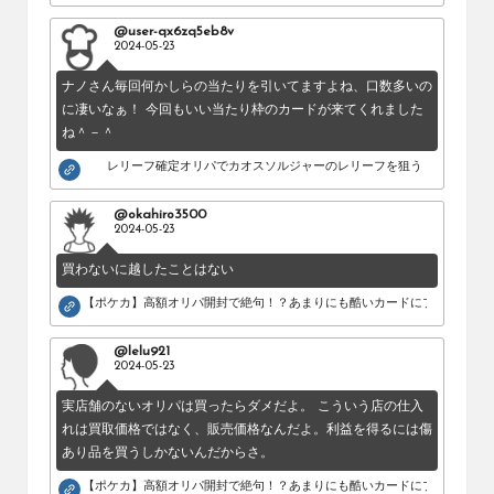
@user-qx6zq5eb8v
2024-05-23
ナノさん毎回何かしらの当たりを引いてますよね、口数多いの
に凄いなぁ！ 今回もいい当たり枠のカードが来てくれました
ね＾－＾
レリーフ確定オリパでカオスソルジャーのレリーフを狙う！
@okahiro3500
2024-05-23
買わないに越したことはない
【ポケカ】高額オリパ開封で絶句！？あまりにも酷いカードにブチギレ。
@lelu921
2024-05-23
実店舗のないオリパは買ったらダメだよ。 こういう店の仕入
れは買取価格ではなく、販売価格なんだよ。利益を得るには傷
あり品を買うしかないんだからさ。
【ポケカ】高額オリパ開封で絶句！？あまりにも酷いカードにブチギレ。