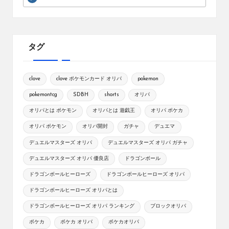
タグ
clove
clove ポケモンカード オリパ
pokemon
pokemontcg
SDBH
shorts
オリパ
オリパとは ポケモン
オリパとは 遊戯王
オリパ ポケカ
オリパ ポケモン
オリパ開封
ガチャ
デュエマ
デュエルマスターズ オリパ
デュエルマスターズ オリパ ガチャ
デュエルマスターズ オリパ 優良店
ドラゴンボール
ドラゴンボールヒーローズ
ドラゴンボールヒーローズ オリパ
ドラゴンボールヒーローズ オリパとは
ドラゴンボールヒーローズ オリパ ランキング
ブロックオリパ
ポケカ
ポケカ オリパ
ポケカオリパ