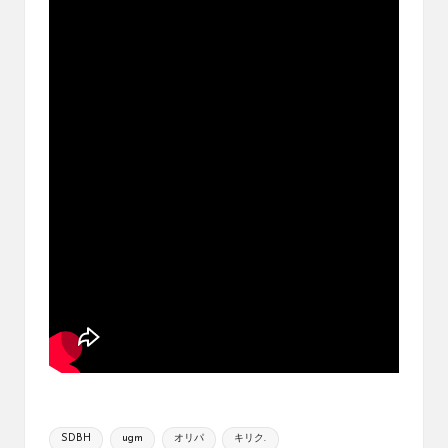
ブ
ロ
グ
で
す。
オ
リ
パ
の
通
販
サ
イ
ト
を
比
較
し、
お
す
Tags:
す
SDBH
ugm
オリパ
キリク.