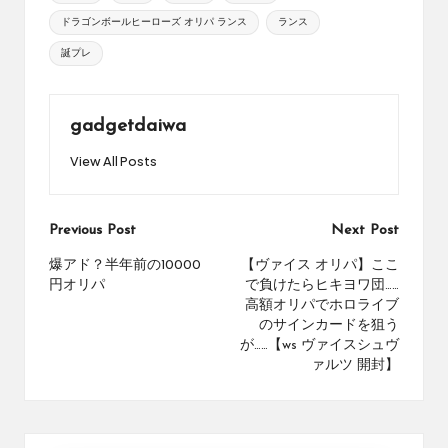
め
ドラゴンボールヒーローズ オリパ ランス
ランス
の
シ
誕プレ
ョ
ッ
プ
gadgetdaiwa
を
紹
View All Posts
介
し
て
Post
Previous Post
Next Post
い
navigation
ま
爆アド？半年前の10000
【ヴァイス オリパ】ここ
す。
円オリパ
で負けたらヒキヨワ団……
高額オリパでホロライブ
のサインカードを狙う
が……【ws ヴァイスシュヴ
ァルツ 開封】