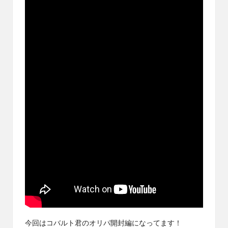
ブ
ロ
グ
で
す。
オ
リ
パ
の
通
販
サ
イ
ト
を
比
較
し、
お
す
す
今回はコバルト君のオリパ開封編になってます！