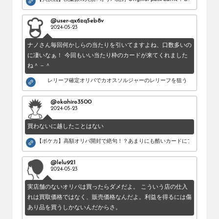
@user-qx6zq5eb8v
2024-05-23
ナノさん毎回何かしらの当たりを引いてますよね、口数多いの
に凄いなぁ！ 今回もいい当たり枠のカードが来てくれました
ね＾－＾
レリーフ確定オリパでカオスソルジャーのレリーフを狙う！
@okahiro3500
2024-05-23
買わないに越したことはない
【ポケカ】高額オリパ開封で絶句！？あまりにも酷いカードにブチギレ。
@lelu921
2024-05-23
実店舗のないオリパは買ったらダメだよ。 こういう店の仕入
れは買取価格ではなく、販売価格なんだよ。利益を得るには傷
あり品を買うしかないんだからさ。