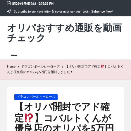
2026年8月8日(土)
-
2:38:32 PM
Subscribe to our newsletter & never miss our best posts.
Subscribe Now!
Skip
to
オリパおすすめ通販を動画
content
「オ
リ
チェック
パ
お
す
す
め
Home
ドラゴンボールヒーローズ
【オリパ開封でアド確定
】コバルトく
通
んが優良店のオリパを5万円分開封しました！
販
を
動
画
Posted
ドラゴンボールヒーローズ
チ
in
【オリパ開封でアド確
ェ
ッ
定
】コバルトくんが
ク」
は、
優良店のオリパを5万円