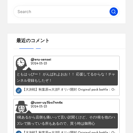
最近のコメント
@eru-sensei
2024-05-23
ともはっぴー！ がんばれよおお！！ 応援してるからな！チャ
ンネル登録もしたぞ！
【大決戦】秋葉原vs大須!! オリパ開封 Original pack battle：Osu vs Akihab
@user-uy3bo7nn6x
2024-05-23
1発あるから店側も痛いって言い訳聞くけど、その1発を他のハ
ズレで賄っている所もあるので、買う時は御用心
【大決戦】秋葉原vs大須!! オリパ開封 Original pack battle：Osu vs Akihab