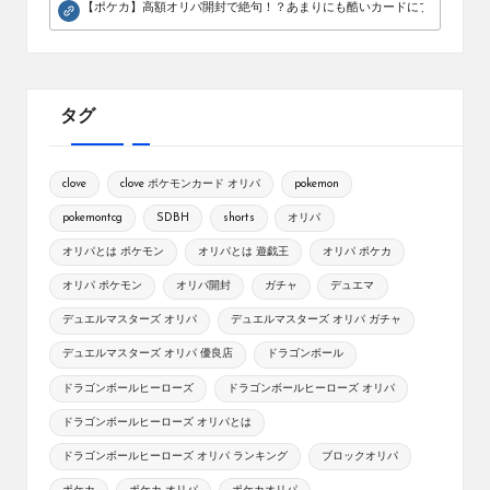
【ポケカ】高額オリパ開封で絶句！？あまりにも酷いカードにブチギレ。
タグ
clove
clove ポケモンカード オリパ
pokemon
pokemontcg
SDBH
shorts
オリパ
オリパとは ポケモン
オリパとは 遊戯王
オリパ ポケカ
オリパ ポケモン
オリパ開封
ガチャ
デュエマ
デュエルマスターズ オリパ
デュエルマスターズ オリパ ガチャ
デュエルマスターズ オリパ 優良店
ドラゴンボール
ドラゴンボールヒーローズ
ドラゴンボールヒーローズ オリパ
ドラゴンボールヒーローズ オリパとは
ドラゴンボールヒーローズ オリパ ランキング
ブロックオリパ