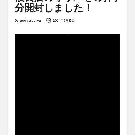
オ
分開封しました！
リ
ジ
ナ
By
gadgetdaiwa
2024年5月17日
Posted
ル
by
パ
ッ
ク
の
購
入
に
役
立
つ
動
画
を
紹
介
す
る