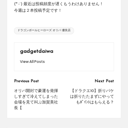
め
(*´-`) 最近は投稿頻度が遅くもうわけありません！
の
今週は２本投稿予定です！
シ
ョ
ッ
Tags:
ドラゴンボールヒーローズ オリパ 優良店
プ
を
紹
gadgetdaiwa
介
し
View All Posts
て
い
ま
Post
Previous Post
Next Post
す。
navigation
オリパ開封で豪運を発揮
【ドラクエ10】折りパケ
しすぎて冷えてしまった
は折りたたまずにやって
会場を見て叫ぶ加賀美社
もﾎﾟｲﾝﾄはもらえる？
長【