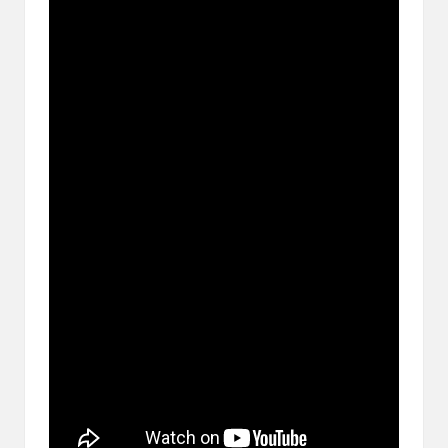
ブ
ロ
グ
で
す。
オ
リ
パ
の
通
販
サ
イ
ト
を
比
較
し、
お
す
す