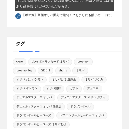
れは買取価格ではなく、販売価格なんだよ。利益を得るには傷
あり品を買うしかないんだからさ。
【ポケカ】高額オリパ開封で絶句！？あまりにも酷いカードにブチギレ。
タグ
clove
clove ポケモンカード オリパ
pokemon
pokemontcg
SDBH
shorts
オリパ
オリパとは ポケモン
オリパとは 遊戯王
オリパ ポケカ
オリパ ポケモン
オリパ開封
ガチャ
デュエマ
デュエルマスターズ オリパ
デュエルマスターズ オリパ ガチャ
デュエルマスターズ オリパ 優良店
ドラゴンボール
ドラゴンボールヒーローズ
ドラゴンボールヒーローズ オリパ
ドラゴンボールヒーローズ オリパとは