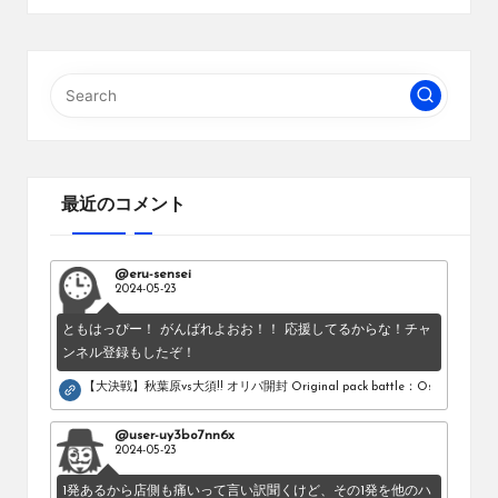
最近のコメント
@eru-sensei
2024-05-23
ともはっぴー！ がんばれよおお！！ 応援してるからな！チャ
ンネル登録もしたぞ！
【大決戦】秋葉原vs大須!! オリパ開封 Original pack battle：Osu vs Akihab
@user-uy3bo7nn6x
2024-05-23
1発あるから店側も痛いって言い訳聞くけど、その1発を他のハ