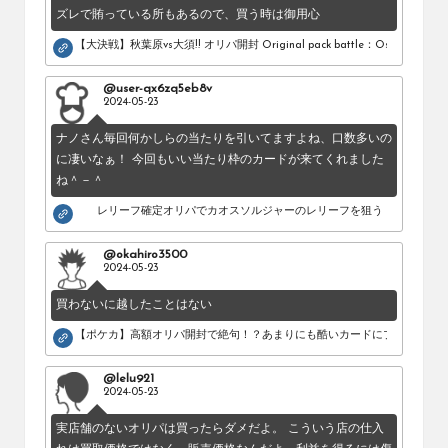
ズレで賄っている所もあるので、買う時は御用心
【大決戦】秋葉原vs大須!! オリパ開封 Original pack battle：Osu vs Akihab
@user-qx6zq5eb8v
2024-05-23
ナノさん毎回何かしらの当たりを引いてますよね、口数多いの
に凄いなぁ！ 今回もいい当たり枠のカードが来てくれました
ね＾－＾
レリーフ確定オリパでカオスソルジャーのレリーフを狙う！
@okahiro3500
2024-05-23
買わないに越したことはない
【ポケカ】高額オリパ開封で絶句！？あまりにも酷いカードにブチギレ。
@lelu921
2024-05-23
実店舗のないオリパは買ったらダメだよ。 こういう店の仕入