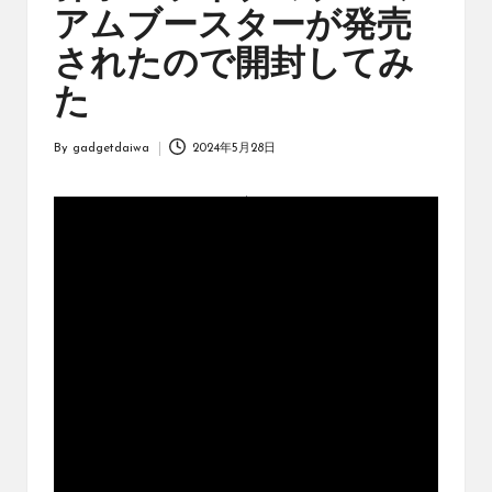
オ
アムブースターが発売
リ
ジ
されたので開封してみ
ナ
た
ル
パ
ッ
By
gadgetdaiwa
2024年5月28日
Posted
ク
by
の
購
入
に
役
立
つ
動
画
を
紹
介
す
る