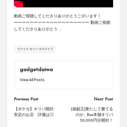
め
の
シ
動画ご視聴してくださりありがとうございます！
ョ
ーーーーーーーーーーーーーーーーーーー 動画ご視聴
ッ
してくださりありがとう ...
プ
を
紹
Tags:
ヴァイス オリパ ホロライブ
介
し
て
い
gadgetdaiwa
ま
View All Posts
す。
Post
Previous Post
Next Post
navigation
【ポケカ】オリパ開封
[遊戯王]果たして勝てる
安定のお店 評価は◎
のか… Bee本舗オリパ
50,000円分開封！