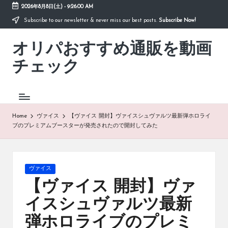
2026年8月8日(土)
-
9:26:01 AM
Subscribe to our newsletter & never miss our best posts.
Subscribe Now!
Skip
to
オリパおすすめ通販を動画
content
「オ
リ
チェック
パ
お
す
す
め
Home
ヴァイス
【ヴァイス 開封】ヴァイスシュヴァルツ最新弾ホロライ
通
ブのプレミアムブースターが発売されたので開封してみた
販
を
動
画
Posted
ヴァイス
チ
in
【ヴァイス 開封】ヴァ
ェ
ッ
イスシュヴァルツ最新
ク」
弾ホロライブのプレミ
は、