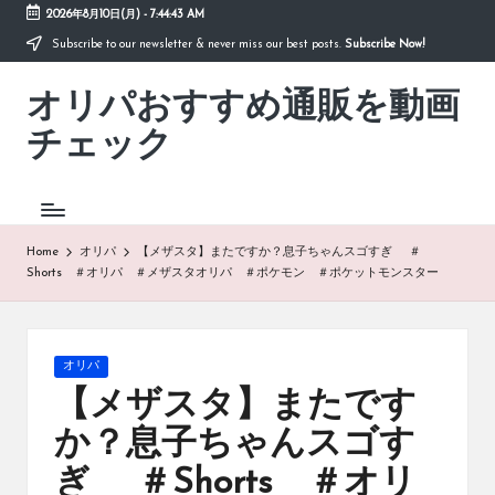
2026年8月10日(月)
-
7:44:43 AM
Subscribe to our newsletter & never miss our best posts.
Subscribe Now!
Skip
to
オリパおすすめ通販を動画
content
「オ
リ
チェック
パ
お
す
す
め
Home
オリパ
【メザスタ】またですか？息子ちゃんスゴすぎ ＃
通
Shorts ＃オリパ ＃メザスタオリパ ＃ポケモン ＃ポケットモンスター
販
を
動
画
Posted
オリパ
チ
in
【メザスタ】またです
ェ
ッ
か？息子ちゃんスゴす
ク」
ぎ ＃Shorts ＃オリ
は、