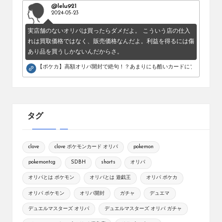
@lelu921
2024-05-23
実店舗のないオリパは買ったらダメだよ。 こういう店の仕入
れは買取価格ではなく、販売価格なんだよ。利益を得るには傷
あり品を買うしかないんだからさ。
【ポケカ】高額オリパ開封で絶句！？あまりにも酷いカードにブチギレ。
タグ
clove
clove ポケモンカード オリパ
pokemon
pokemontcg
SDBH
shorts
オリパ
オリパとは ポケモン
オリパとは 遊戯王
オリパ ポケカ
オリパ ポケモン
オリパ開封
ガチャ
デュエマ
デュエルマスターズ オリパ
デュエルマスターズ オリパ ガチャ