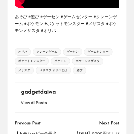
め
の
シ
あそび #遊び #ゲーセン #ゲームセンター #クレーンゲ
ョ
ーム #ポケモン #ポケットモンスター #メザスタ #ポケ
ッ
モンメザスタ #オリパ ...
プ
を
紹
Tags:
オリパ
クレーンゲーム
ゲーセン
ゲームセンター
介
し
ポケットモンスター
ポケモン
ポケモンメザスタ
て
メザスタ
メザスタ オリパとは
遊び
い
ま
す。
gadgetdaiwa
View All Posts
Post
Previous Post
Next Post
【トモハッピー会長出
【DBH】2000円オリパ