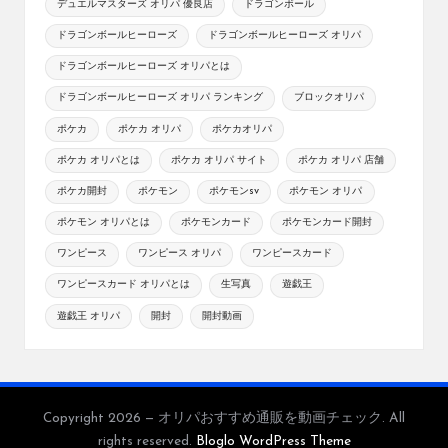
デュエルマスターズ オリパ 優良店
ドラゴンボール
ドラゴンボールヒーローズ
ドラゴンボールヒーローズ オリパ
ドラゴンボールヒーローズ オリパとは
ドラゴンボールヒーローズ オリパ ランキング
ブロックオリパ
ポケカ
ポケカ オリパ
ポケカオリパ
ポケカ オリパとは
ポケカ オリパ サイト
ポケカ オリパ 店舗
ポケカ開封
ポケモン
ポケモンsv
ポケモン オリパ
ポケモン オリパとは
ポケモンカード
ポケモンカード開封
ワンピース
ワンピース オリパ
ワンピースカード
ワンピースカード オリパとは
生写真
遊戯王
遊戯王 オリパ
開封
開封動画
Copyright 2026 — オリパおすすめ通販を動画チェック. All
rights reserved.
Bloglo WordPress Theme