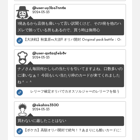
@user-uy3bo7nn6x
2024-05-23
1発あるから店側も痛いって言い訳聞くけど、その1発を他のハ
ズレで賄っている所もあるので、買う時は御用心
【大決戦】秋葉原vs大須!! オリパ開封 Original pack battle：Osu vs Akihab
@user-qx6zq5eb8v
2024-05-23
ナノさん毎回何かしらの当たりを引いてますよね、口数多いの
に凄いなぁ！ 今回もいい当たり枠のカードが来てくれました
ね＾－＾
レリーフ確定オリパでカオスソルジャーのレリーフを狙う！
@okahiro3500
2024-05-23
買わないに越したことはない
【ポケカ】高額オリパ開封で絶句！？あまりにも酷いカードにブチギレ。