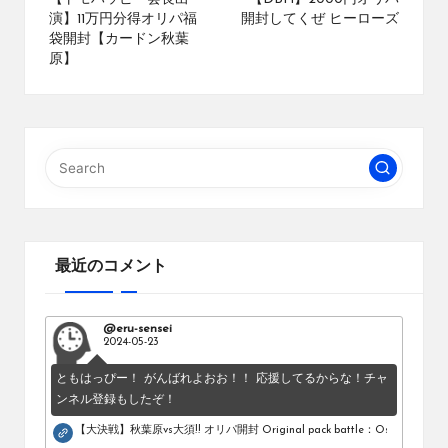
navigation
演】11万円分得オリパ福
開封してくぜ ヒーローズ
袋開封【カードン秋葉
原】
最近のコメント
@eru-sensei
2024-05-23
ともはっぴー！ がんばれよおお！！ 応援してるからな！チャ
ンネル登録もしたぞ！
【大決戦】秋葉原vs大須!! オリパ開封 Original pack battle：Osu vs Akihab