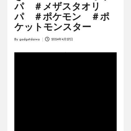
オ
パ ＃メザスタオリ
リ
ジ
パ ＃ポケモン ＃ポ
ナ
ケットモンスター
ル
パ
ッ
By
gadgetdaiwa
2024年4月27日
Posted
ク
by
の
購
入
に
役
立
つ
動
画
を
紹
介
す
る