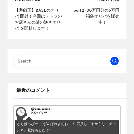
Post
Previous Post
Next Post
ブ
navigation
【遊戯王】BASEのオリ
part2 100万円分の5万円
ロ
パ 開封！今回はテトラの
福袋オリパを販売
グ
お店さんの謎の逆さオリ
中！
で
パ を開封します！
す。
オ
リ
パ
の
通
販
サ
イ
ト
最近のコメント
を
比
較
@eru-sensei
し、
2024-05-23
お
ともはっぴー！ がんばれよおお！！ 応援してるからな！チャ
す
ンネル登録もしたぞ！
す