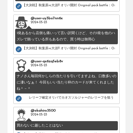
め
【大決戦】秋葉原vs大須!! オリパ開封 Original pack battle：Osu vs Akihab
の
シ
@user-uy3bo7nn6x
ョ
2024-05-23
ッ
1発あるから店側も痛いって言い訳聞くけど、その1発を他のハ
プ
ズレで賄っている所もあるので、買う時は御用心
を
紹
【大決戦】秋葉原vs大須!! オリパ開封 Original pack battle：Osu vs Akihab
介
し
@user-qx6zq5eb8v
て
2024-05-23
い
ナノさん毎回何かしらの当たりを引いてますよね、口数多いの
ま
に凄いなぁ！ 今回もいい当たり枠のカードが来てくれました
す。
ね＾－＾
レリーフ確定オリパでカオスソルジャーのレリーフを狙う！
@okahiro3500
2024-05-23
買わないに越したことはない