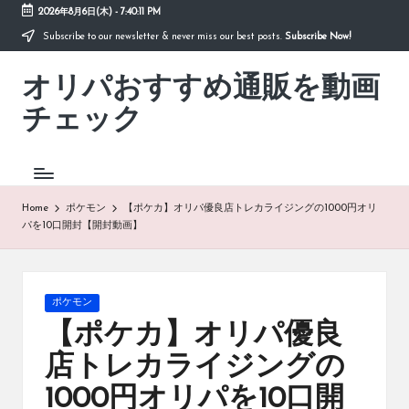
2026年8月6日(木)
-
7:40:11 PM
Subscribe to our newsletter & never miss our best posts.
Subscribe Now!
Skip
to
オリパおすすめ通販を動画
content
「オ
リ
チェック
パ
お
す
す
め
Home
ポケモン
【ポケカ】オリパ優良店トレカライジングの1000円オリ
通
パを10口開封【開封動画】
販
を
動
画
Posted
ポケモン
チ
in
【ポケカ】オリパ優良
ェ
ッ
店トレカライジングの
ク」
1000円オリパを10口開
は、