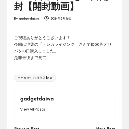
オ
封【開封動画】
リ
ジ
By
gadgetdaiwa
2024年5月16日
ナ
Posted
ル
by
パ
ッ
ご視聴ありがとうございます！
ク
今回は池袋の「トレカライジング」さんで1000円オリ
の
パを10口購入しました。
購
是非最後まで見て ...
入
に
役
Tags:
ポケカ オリパ 優良店 base
立
つ
動
画
gadgetdaiwa
を
View All Posts
紹
介
す
る