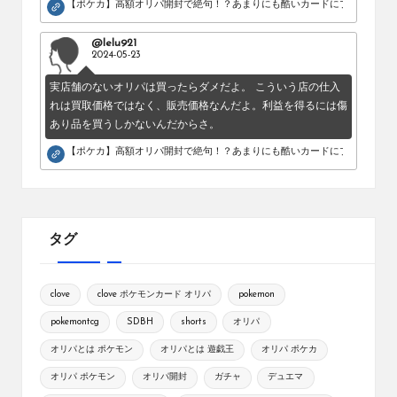
【ポケカ】高額オリパ開封で絶句！？あまりにも酷いカードにブチギレ。
@lelu921
2024-05-23
実店舗のないオリパは買ったらダメだよ。 こういう店の仕入
れは買取価格ではなく、販売価格なんだよ。利益を得るには傷
あり品を買うしかないんだからさ。
【ポケカ】高額オリパ開封で絶句！？あまりにも酷いカードにブチギレ。
タグ
clove
clove ポケモンカード オリパ
pokemon
pokemontcg
SDBH
shorts
オリパ
オリパとは ポケモン
オリパとは 遊戯王
オリパ ポケカ
オリパ ポケモン
オリパ開封
ガチャ
デュエマ