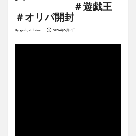
オ
＃遊戯王
リ
ジ
＃オリパ開封
ナ
ル
By
gadgetdaiwa
2024年5月18日
パ
Posted
ッ
by
ク
の
購
入
に
役
立
つ
動
画
を
紹
介
す
る