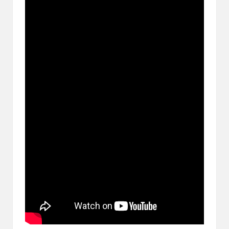
ブ
ロ
グ
で
す。
オ
リ
パ
の
通
販
サ
イ
ト
を
比
較
し、
お
す
す