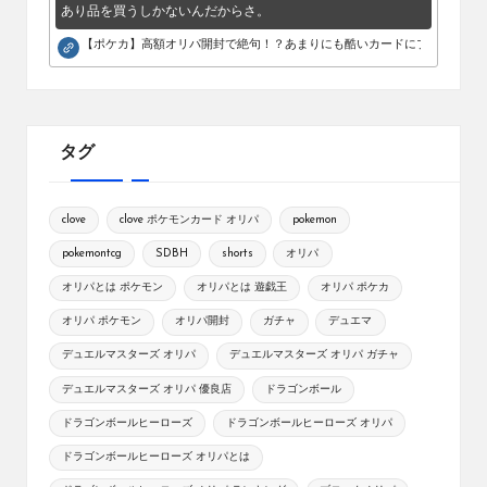
あり品を買うしかないんだからさ。
【ポケカ】高額オリパ開封で絶句！？あまりにも酷いカードにブチギレ。
タグ
clove
clove ポケモンカード オリパ
pokemon
pokemontcg
SDBH
shorts
オリパ
オリパとは ポケモン
オリパとは 遊戯王
オリパ ポケカ
オリパ ポケモン
オリパ開封
ガチャ
デュエマ
デュエルマスターズ オリパ
デュエルマスターズ オリパ ガチャ
デュエルマスターズ オリパ 優良店
ドラゴンボール
ドラゴンボールヒーローズ
ドラゴンボールヒーローズ オリパ
ドラゴンボールヒーローズ オリパとは