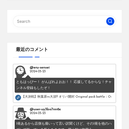
最近のコメント
@eru-sensei
2024-05-23
ともはっぴー！ がんばれよおお！！ 応援してるからな！チャ
ンネル登録もしたぞ！
【大決戦】秋葉原vs大須!! オリパ開封 Original pack battle：Osu vs Akihab
@user-uy3bo7nn6x
2024-05-23
1発あるから店側も痛いって言い訳聞くけど、その1発を他のハ