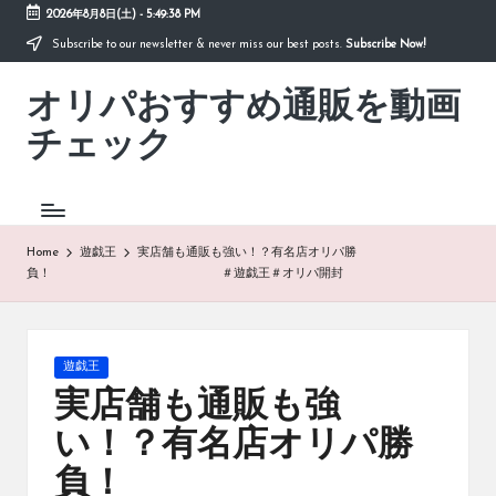
2026年8月8日(土)
-
5:49:39 PM
Subscribe to our newsletter & never miss our best posts.
Subscribe Now!
Skip
to
オリパおすすめ通販を動画
content
「オ
リ
チェック
パ
お
す
す
め
Home
遊戯王
実店舗も通販も強い！？有名店オリパ勝
通
負！ ＃遊戯王＃オリパ開封
販
を
動
画
Posted
遊戯王
チ
in
実店舗も通販も強
ェ
ッ
い！？有名店オリパ勝
ク」
負！
は、