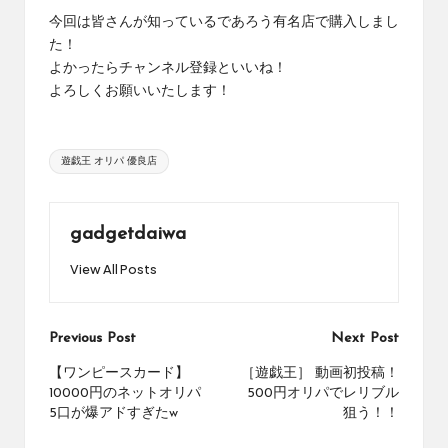
め
今回は皆さんが知っているであろう有名店で購入しまし
の
た！
シ
よかったらチャンネル登録といいね！
ョ
よろしくお願いいたします！
ッ
プ
を
Tags:
紹
遊戯王 オリパ 優良店
介
し
て
gadgetdaiwa
い
ま
View All Posts
す。
Post
Previous Post
Next Post
navigation
【ワンピースカード】
［遊戯王］ 動画初投稿！
10000円のネットオリパ
500円オリパでレリブル
5口が爆アドすぎたw
狙う！！