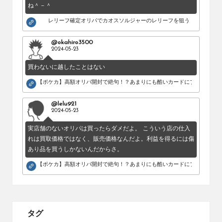
ね＾－＾
レリーフ確定オリパでカオスソルジャーのレリーフを狙う！
@okahiro3500
2024-05-23
買わないに越したことはない
【ポケカ】高額オリパ開封で絶句！？あまりにも酷いカードにブチギレ。
@lelu921
2024-05-23
実店舗のないオリパは買ったらダメだよ。 こういう店の仕入
れは買取価格ではなく、販売価格なんだよ。利益を得るには傷
あり品を買うしかないんだからさ。
【ポケカ】高額オリパ開封で絶句！？あまりにも酷いカードにブチギレ。
タグ