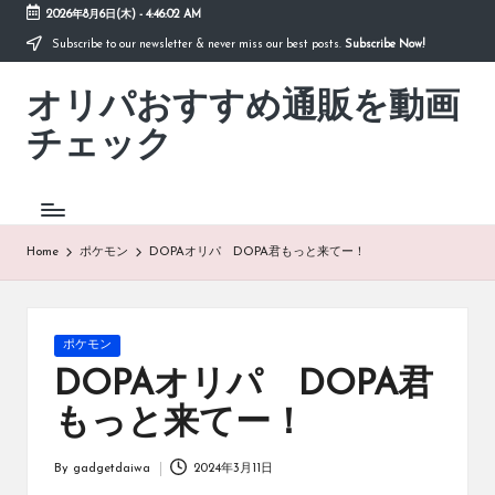
2026年8月6日(木)
-
4:46:02 AM
Subscribe to our newsletter & never miss our best posts.
Subscribe Now!
Skip
to
オリパおすすめ通販を動画
content
「オ
リ
チェック
パ
お
す
す
め
Home
ポケモン
DOPAオリパ DOPA君もっと来てー！
通
販
を
動
Posted
ポケモン
画
in
DOPAオリパ DOPA君
チ
ェ
もっと来てー！
ッ
ク」
By
gadgetdaiwa
2024年3月11日
は、
Posted