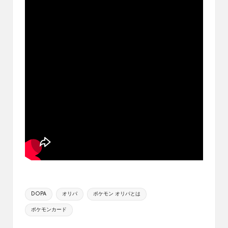
ブ
ロ
グ
で
す。
オ
リ
パ
の
通
販
サ
イ
ト
を
比
較
Tags:
し、
DOPA
オリパ
ポケモン オリパとは
お
ポケモンカード
す
す