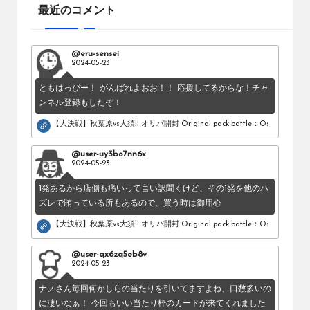
最近のコメント
@eru-sensei
2024-05-23
ともはっぴー！ がんばれよおお！！ 応援してるからな！チャ
ンネル登録もしたぞ！
【大決戦】秋葉原vs大須!! オリパ開封 Original pack battle：Osu vs Akihab
@user-uy3bo7nn6x
2024-05-23
1発あるから店側も痛いって言い訳聞くけど、その1発を他のハ
ズレで賄っている所もあるので、買う時は御用心
【大決戦】秋葉原vs大須!! オリパ開封 Original pack battle：Osu vs Akihab
@user-qx6zq5eb8v
2024-05-23
ナノさん毎回何かしらの当たりを引いてますよね、口数多いの
に凄いなぁ！ 今回もいい当たり枠のカードが来てくれました