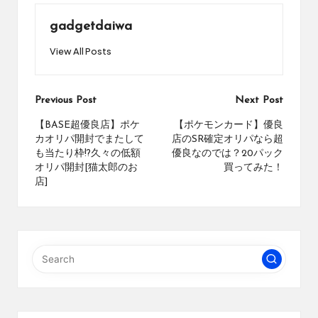
め
の
gadgetdaiwa
シ
View All Posts
ョ
ッ
プ
を
Post
Previous Post
Next Post
紹
navigation
【BASE超優良店】ポケ
【ポケモンカード】優良
介
カオリパ開封でまたして
店のSR確定オリパなら超
し
も当たり枠!?久々の低額
優良なのでは？20パック
て
オリパ開封[猫太郎のお
買ってみた！
い
店]
ま
す。