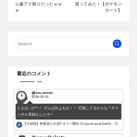
ら爆アド祭りだったｗｗ
買ってみた！【ポケモン
ブ
ｗ
カード】
ロ
グ
で
す。
オ
リ
パ
の
通
販
最近のコメント
サ
イ
ト
@eru-sensei
を
2024-05-23
比
較
ともはっぴー！ がんばれよおお！！ 応援してるからな！チャ
し、
ンネル登録もしたぞ！
お
【大決戦】秋葉原vs大須!! オリパ開封 Original pack battle：Osu vs Akihab
す
す