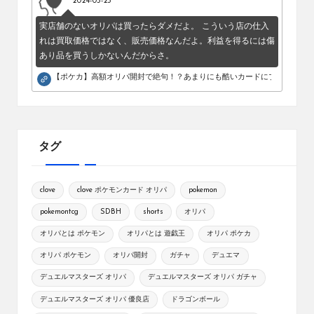
2024-05-23
実店舗のないオリパは買ったらダメだよ。 こういう店の仕入
れは買取価格ではなく、販売価格なんだよ。利益を得るには傷
あり品を買うしかないんだからさ。
【ポケカ】高額オリパ開封で絶句！？あまりにも酷いカードにブチギレ。
タグ
clove
clove ポケモンカード オリパ
pokemon
pokemontcg
SDBH
shorts
オリパ
オリパとは ポケモン
オリパとは 遊戯王
オリパ ポケカ
オリパ ポケモン
オリパ開封
ガチャ
デュエマ
デュエルマスターズ オリパ
デュエルマスターズ オリパ ガチャ
デュエルマスターズ オリパ 優良店
ドラゴンボール