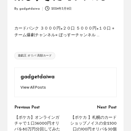
オ
リ
By
gadgetdaiwa
2024年3月9日
Posted
ジ
by
ナ
ル
カードバンク ３０００円×２０口 ５０００円×１０口 ⭐︎
パ
チーム爆劇チャンネル⭐︎ ぼっすーチャンネル ...
ッ
ク
の
Tags:
遊戯王 オリパ 高額カード
購
入
に
役
gadgetdaiwa
立
View All Posts
つ
動
画
を
Post
Previous Post
Next Post
紹
navigation
【ポケカ】オンラインガ
【ポケカ 】札幌のカード
介
チャで１口36000円オリ
ショップノイスの全2300
す
パを80万円分回してみた
口の100円オリパを30個
る