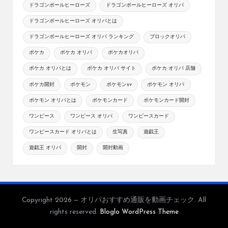
ドラゴンボールヒーローズ
ドラゴンボールヒーローズ オリパ
ドラゴンボールヒーローズ オリパとは
ドラゴンボールヒーローズ オリパ ランキング
ブロックオリパ
ポケカ
ポケカ オリパ
ポケカオリパ
ポケカ オリパとは
ポケカ オリパ サイト
ポケカ オリパ 店舗
ポケカ開封
ポケモン
ポケモンsv
ポケモン オリパ
ポケモン オリパとは
ポケモンカード
ポケモンカード開封
ワンピース
ワンピース オリパ
ワンピースカード
ワンピースカード オリパとは
生写真
遊戯王
遊戯王 オリパ
開封
開封動画
Copyright 2026 — オリパおすすめ通販を動画チェック. All
rights reserved.
Bloglo WordPress Theme