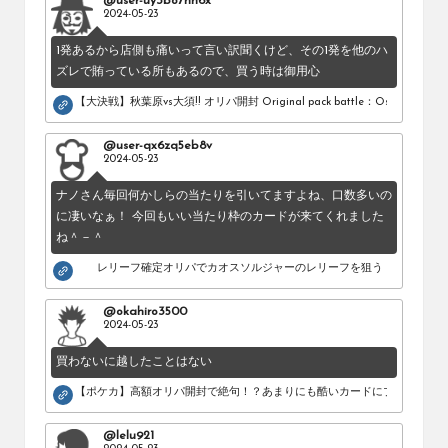
@user-uy3bo7nn6x
め
2024-05-23
の
1発あるから店側も痛いって言い訳聞くけど、その1発を他のハ
シ
ズレで賄っている所もあるので、買う時は御用心
ョ
ッ
【大決戦】秋葉原vs大須!! オリパ開封 Original pack battle：Osu vs Akihab
プ
を
@user-qx6zq5eb8v
紹
2024-05-23
介
ナノさん毎回何かしらの当たりを引いてますよね、口数多いの
し
に凄いなぁ！ 今回もいい当たり枠のカードが来てくれました
て
ね＾－＾
い
ま
レリーフ確定オリパでカオスソルジャーのレリーフを狙う！
す。
@okahiro3500
2024-05-23
買わないに越したことはない
【ポケカ】高額オリパ開封で絶句！？あまりにも酷いカードにブチギレ。
@lelu921