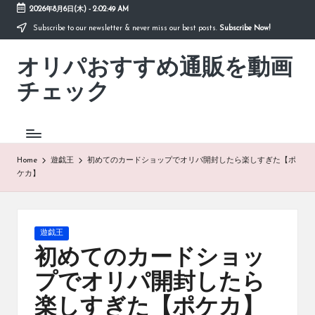
2026年8月6日(木)
-
2:02:49 AM
Subscribe to our newsletter & never miss our best posts.
Subscribe Now!
Skip
to
オリパおすすめ通販を動画
content
「オ
リ
チェック
パ
お
す
す
め
Home
遊戯王
初めてのカードショップでオリパ開封したら楽しすぎた【ポ
通
ケカ】
販
を
動
画
Posted
遊戯王
チ
in
初めてのカードショッ
ェ
ッ
プでオリパ開封したら
ク」
楽しすぎた【ポケカ】
は、