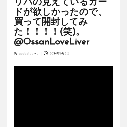
リパの見えているカー
オ
リ
ドが欲しかったので、
ジ
ナ
買って開封してみ
ル
た！！！！(笑)。
パ
ッ
@OssanLoveLiver
ク
の
By
gadgetdaiwa
2024年6月2日
購
Posted
入
by
に
役
立
つ
動
画
を
紹
介
す
る