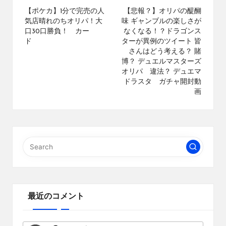
navigation
【ポケカ】1分で完売の人
【悲報？】オリパの醍醐
気店晴れのちオリパ！大
味 ギャンブルの楽しさが
口30口勝負！ カー
なくなる！？ドラゴンス
ド
ターが異例のツイート 皆
さんはどう考える？ 賭
博？ デュエルマスターズ
オリパ 違法？ デュエマ
ドラスタ ガチャ開封動
画
最近のコメント