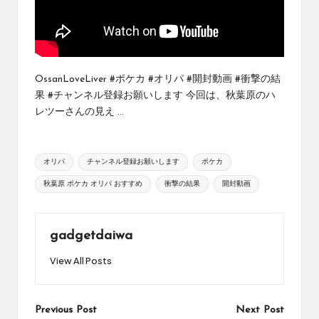
め
の
シ
ョ
ッ
OssanLoveLiver #ポケカ #オリパ #開封動画 #衝撃の結
プ
果 #チャンネル登録お願いします 今回は、秋葉原のハ
を
レツーさんの見え ...
紹
介
し
Tags:
て
オリパ
チャンネル登録お願いします
ポケカ
い
秋葉原 ポケカ オリパ おすすめ
衝撃の結果
開封動画
ま
す。
gadgetdaiwa
View All Posts
Post
Previous Post
Next Post