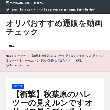
2026年8月7日(金)
-
1:48:31 AM
Subscribe to our newsletter & never miss our best posts.
Subscribe Now!
Skip
to
オリパおすすめ通販を動画
content
「オ
リ
チェック
パ
お
す
す
め
Home
ポケカ
【衝撃】秋葉原のハレツーの見えルンですオリパの見えてい
通
るカードが欲しかったので、買って開封してみた！！！！(笑)。
販
@OssanLoveLiver
を
動
画
チ
Posted
ポケカ
ェ
in
【衝撃】秋葉原のハレ
ッ
ク」
ツーの見えルンですオ
は、