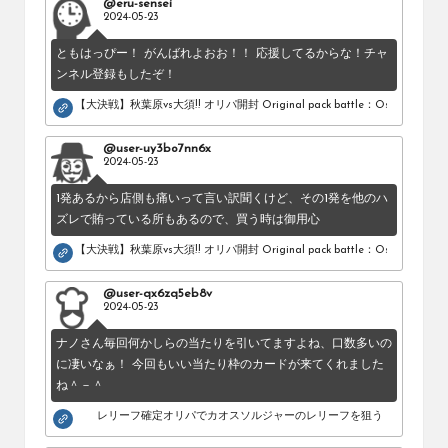
@eru-sensei
2024-05-23
ともはっぴー！ がんばれよおお！！ 応援してるからな！チャ
ンネル登録もしたぞ！
【大決戦】秋葉原vs大須!! オリパ開封 Original pack battle：Osu vs Akihab
@user-uy3bo7nn6x
2024-05-23
1発あるから店側も痛いって言い訳聞くけど、その1発を他のハ
ズレで賄っている所もあるので、買う時は御用心
【大決戦】秋葉原vs大須!! オリパ開封 Original pack battle：Osu vs Akihab
@user-qx6zq5eb8v
2024-05-23
ナノさん毎回何かしらの当たりを引いてますよね、口数多いの
に凄いなぁ！ 今回もいい当たり枠のカードが来てくれました
ね＾－＾
レリーフ確定オリパでカオスソルジャーのレリーフを狙う！