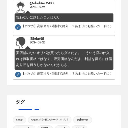
@okahiro3500
2024-05-23
買わないに越したことはない
【ポケカ】高額オリパ開封で絶句！？あまりにも酷いカードにブチギレ。
@lelu921
2024-05-23
実店舗のないオリパは買ったらダメだよ。 こういう店の仕入
れは買取価格ではなく、販売価格なんだよ。利益を得るには傷
あり品を買うしかないんだからさ。
【ポケカ】高額オリパ開封で絶句！？あまりにも酷いカードにブチギレ。
タグ
clove
clove ポケモンカード オリパ
pokemon