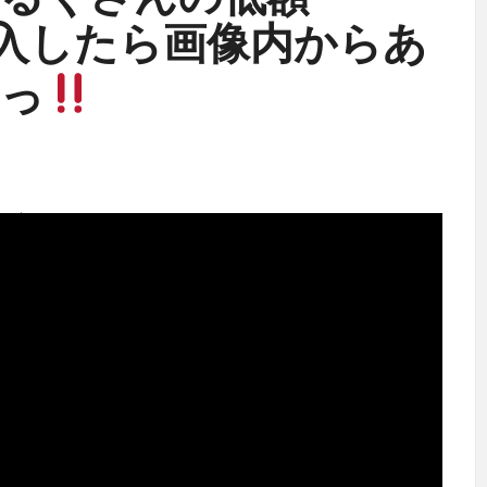
るくさんの低額
を購入したら画像内からあ
たっ