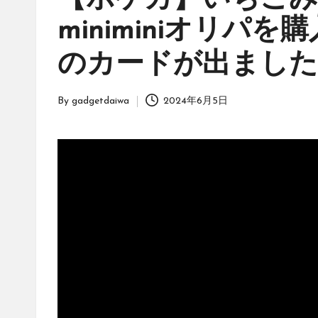
【ポケカ】いちごみ
ッ
miniminiオリパ
ク」
は、
のカードが出まし
オ
リ
ジ
By
gadgetdaiwa
2024年6月5日
Posted
ナ
by
ル
パ
ッ
ク
の
購
入
に
役
立