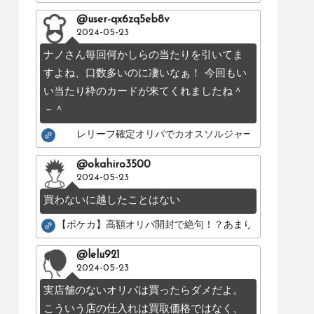
@user-qx6zq5eb8v
2024-05-23
ナノさん毎回何かしらの当たりを引いてま
すよね、口数多いのに凄いなぁ！ 今回もい
い当たり枠のカードが来てくれましたね＾
－＾
レリーフ確定オリパでカオスソルジャーのレリーフを
@okahiro3500
2024-05-23
買わないに越したことはない
【ポケカ】高額オリパ開封で絶句！？あまりにも酷いカー
@lelu921
2024-05-23
実店舗のないオリパは買ったらダメだよ。
こういう店の仕入れは買取価格ではなく、