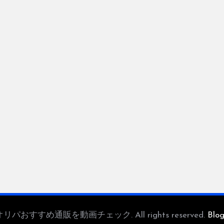
 — オリパおすすめ通販を動画チェック. All rights reserved.
Blo