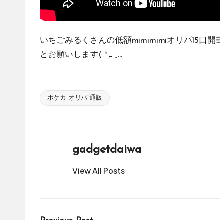
販
サ
イ
いちごみるくさんの低額mimimimiオリパ15
ト
とお願いします( ᐢ_ ̫ ...
を
比
較
ポケカ オリパ 通販
し、
Tags:
お
す
す
gadgetdaiwa
め
の
View All Posts
シ
ョ
ッ
プ