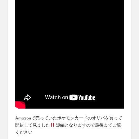
ブ
ロ
グ
で
す。
オ
リ
パ
の
通
販
サ
イ
ト
を
比
較
し、
Amazonで売っていたポケモンカードのオリパを買って
お
開封して見ました
短編となりますので最後までご覧
す
ください ‍
す