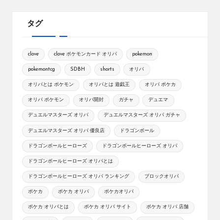
タグ
clove
clove ポケモンカード オリパ
pokemon
pokemontcg
SDBH
shorts
オリパ
オリパとは ポケモン
オリパとは 遊戯王
オリパ ポケカ
オリパ ポケモン
オリパ開封
ガチャ
デュエマ
デュエルマスターズ オリパ
デュエルマスターズ オリパ ガチャ
デュエルマスターズ オリパ 優良店
ドラゴンボール
ドラゴンボールヒーローズ
ドラゴンボールヒーローズ オリパ
ドラゴンボールヒーローズ オリパとは
ドラゴンボールヒーローズ オリパ ランキング
ブロックオリパ
ポケカ
ポケカ オリパ
ポケカオリパ
ポケカ オリパとは
ポケカ オリパ サイト
ポケカ オリパ 店舗