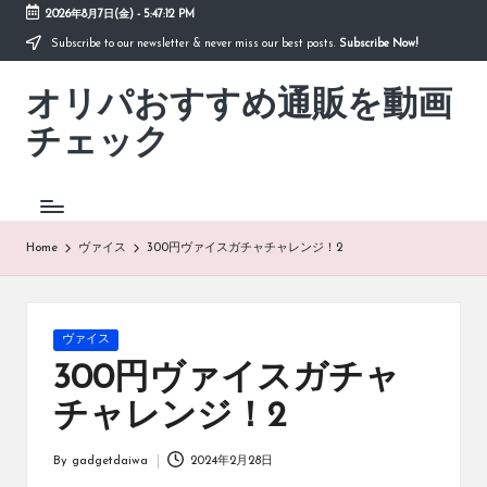
2026年8月7日(金)
-
5:47:12 PM
Subscribe to our newsletter & never miss our best posts.
Subscribe Now!
Skip
to
オリパおすすめ通販を動画
content
「オ
リ
チェック
パ
お
す
す
め
Home
ヴァイス
300円ヴァイスガチャチャレンジ！2
通
販
を
動
Posted
ヴァイス
画
in
300円ヴァイスガチャ
チ
ェ
チャレンジ！2
ッ
ク」
By
gadgetdaiwa
2024年2月28日
は、
Posted