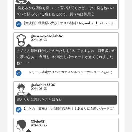
め
1発あるから店側も痛いって言い訳聞くけど、その1発を他のハ
の
ズレで賄っている所もあるので、買う時は御用心
シ
ョ
【大決戦】秋葉原vs大須!! オリパ開封 Original pack battle：Osu vs Akihab
ッ
プ
@user-qx6zq5eb8v
を
2024-05-23
紹
ナノさん毎回何かしらの当たりを引いてますよね、口数多いの
介
に凄いなぁ！ 今回もいい当たり枠のカードが来てくれました
し
ね＾－＾
て
い
レリーフ確定オリパでカオスソルジャーのレリーフを狙う！
ま
す。
@okahiro3500
2024-05-23
買わないに越したことはない
【ポケカ】高額オリパ開封で絶句！？あまりにも酷いカードにブチギレ。
@lelu921
2024-05-23