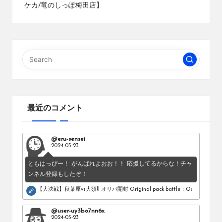
ケカ/竜のしっぽ梅田店】
ブ
ロ
グ
で
す。
オ
リ
パ
の
通
最近のコメント
販
サ
イ
@eru-sensei
ト
2024-05-23
を
ともはっぴー！ がんばれよおお！！ 応援してるからな！チャ
比
ンネル登録もしたぞ！
較
し、
【大決戦】秋葉原vs大須!! オリパ開封 Original pack battle：Osu vs Akihab
お
す
@user-uy3bo7nn6x
す
2024-05-23