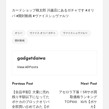
オ
by
リ
カードショップ桃太郎 川越店にあるガチャです #オリ
ジ
パ #開封動画 #ヴァイスシュヴァルツ.
ナ
ル
パ
Tags:
ッ
オリパ
ヴァイス オリパ ガチャ
ヴァイスシュヴァルツ.
ク
開封動画
の
購
入
に
gadgetdaiwa
役
View All Posts
立
つ
動
画
Post
Previous Post
Next Post
を
navigation
【全品半額】大量に売れ
アセロラ下落！SRサポ買
紹
残り半額以下になってた
取価格ランキング
介
ポケカのブロックオリパ
TOP100 10/5【ポケ
す
全部買い占めてみた【ポ
カ】
る