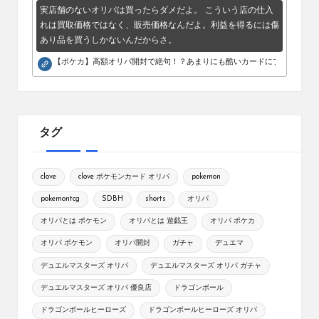
実店舗のないオリパは買ったらダメだよ。 こういう店の仕入
れは買取価格ではなく、販売価格なんだよ。利益を得るには傷
あり品を買うしかないんだからさ。
【ポケカ】高額オリパ開封で絶句！？あまりにも酷いカードにブチギレ。
タグ
clove
clove ポケモンカード オリパ
pokemon
pokemontcg
SDBH
shorts
オリパ
オリパとは ポケモン
オリパとは 遊戯王
オリパ ポケカ
オリパ ポケモン
オリパ開封
ガチャ
デュエマ
デュエルマスターズ オリパ
デュエルマスターズ オリパ ガチャ
デュエルマスターズ オリパ 優良店
ドラゴンボール
ドラゴンボールヒーローズ
ドラゴンボールヒーローズ オリパ