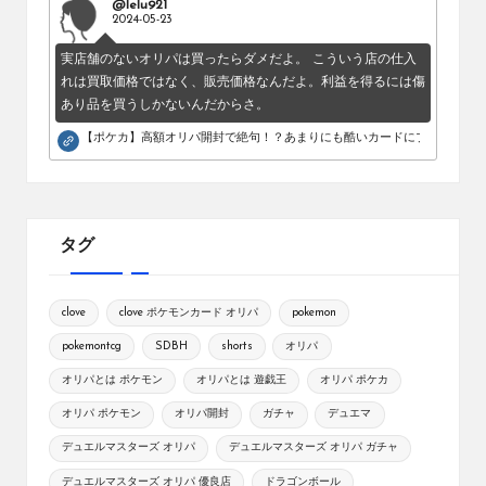
@lelu921
2024-05-23
実店舗のないオリパは買ったらダメだよ。 こういう店の仕入
れは買取価格ではなく、販売価格なんだよ。利益を得るには傷
あり品を買うしかないんだからさ。
【ポケカ】高額オリパ開封で絶句！？あまりにも酷いカードにブチギレ。
タグ
clove
clove ポケモンカード オリパ
pokemon
pokemontcg
SDBH
shorts
オリパ
オリパとは ポケモン
オリパとは 遊戯王
オリパ ポケカ
オリパ ポケモン
オリパ開封
ガチャ
デュエマ
デュエルマスターズ オリパ
デュエルマスターズ オリパ ガチャ
デュエルマスターズ オリパ 優良店
ドラゴンボール