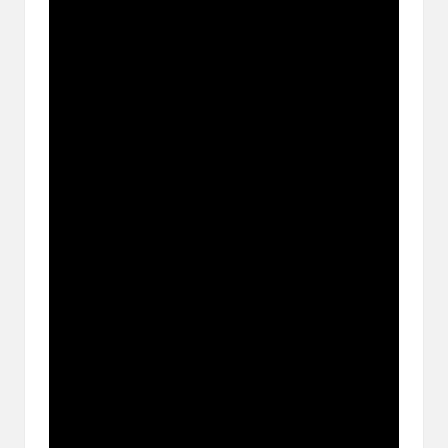
ブ
ロ
グ
で
す。
オ
リ
パ
の
通
販
サ
イ
ト
を
比
較
し、
お
す
す