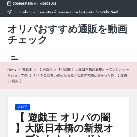
2026年8月8日(土)
-
9:26:23 AM
Subscribe to our newsletter & never miss our best posts.
Subscribe Now!
Skip
to
オリパおすすめ通販を動画
content
「オ
リ
チェック
パ
お
す
す
め
Home
遊戯王
【 遊戯王 オリパの闇 】大阪日本橋の新規オープンしたカー
通
ドショップの オリパ を全部買い占めたら色々な意味で闇が深かった件…【 爆買
販
い 開封 】
を
動
画
チ
Posted
遊戯王
ェ
in
【 遊戯王 オリパの闇
ッ
ク」
】大阪日本橋の新規オ
は、